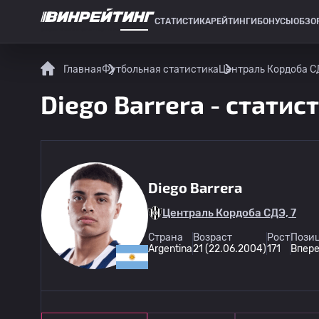
СТАТИСТИКА
РЕЙТИНГИ
БОНУСЫ
ОБЗО
СПОРТИВНАЯ СТАТИСТИКА
Главная
Футбольная статистика
Централь Кордоба С
Diego Barrera - статис
Diego Barrera
Централь Кордоба СДЭ, 7
Страна
Возраст
Рост
Позиц
Argentina
21 (22.06.2004)
171
Впер