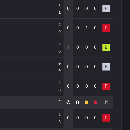
1
0
0
0
0
Н
1
2
0
0
1
0
П
0
2
1
0
0
0
В
0
0
0
0
0
0
Н
0
2
0
0
0
0
П
0
Г
И
2
0
0
0
0
П
3