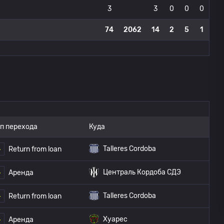
3
3
0
0
0
74
2062
14
2
5
1
п перехода
Куда
Talleres Cordoba
Return from loan
Централь Кордоба СДЭ
Аренда
Talleres Cordoba
Return from loan
Хуарес
Аренда