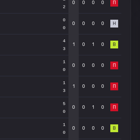
0
0
0
0
П
2
0
0
0
0
0
Н
0
4
1
0
1
0
В
3
1
0
0
0
0
П
0
1
1
0
0
0
П
3
5
0
0
1
0
П
0
1
0
0
0
0
В
0