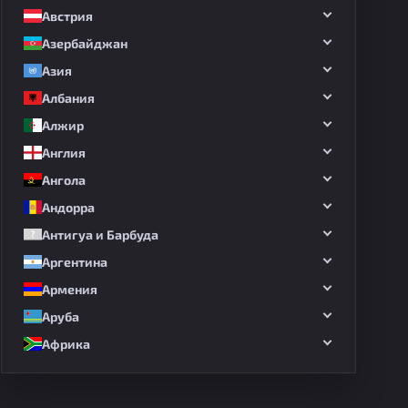
Австрия
Азербайджан
Азия
Албания
Алжир
Англия
Ангола
Андорра
Антигуа и Барбуда
Аргентина
Армения
Аруба
Африка