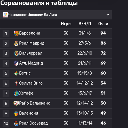
Соревнования и таблицы
Чемпионат Испании: Ла Лига
Игры
В/Н/П
Очки
Барселона
38
31/1/6
94
1
Реал Мадрид
38
27/5/6
86
2
Вильярреал
38
22/6/10
72
3
Атл. Мадрид
38
21/6/11
69
4
Бетис
38
15/15/8
60
5
Сельта Виго
38
14/12/12
54
6
Хетафе
38
15/6/17
51
7
Райо Вальекано
38
12/14/12
50
8
Валенсия
38
13/10/15
49
9
Реал Сосьедад
38
11/13/14
46
10