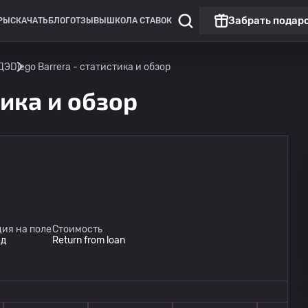
Забрать подар
РЫ
СКАЧАТЬ
БЛОГ
ОТЗЫВЫ
ШКОЛА СТАВОК
ДЭ
Diego Barrera - статистика и обзор
тика и обзор
ия на поле
Стоимость
ед
Return from loan