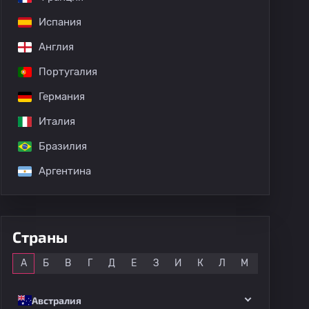
Испания
Англия
Португалия
Германия
Италия
Бразилия
Аргентина
Страны
Все
А
Б
В
Г
Д
Е
З
И
К
Л
М
Н
О
Австралия