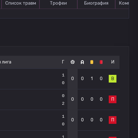
Список травм
Трофеи
Биография
Коммен
 лига
Г
И
1
0
0
1
0
В
0
0
0
0
0
0
П
2
1
0
0
0
0
П
0
1