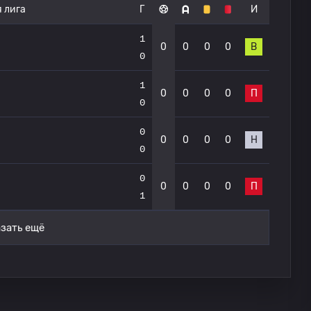
 лига
Г
И
1
0
0
0
0
В
0
1
0
0
0
0
П
0
0
0
0
0
0
Н
0
0
0
0
0
0
П
1
зать ещё