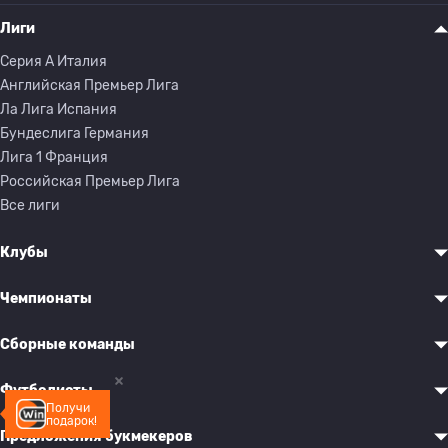
Лиги
Серия A Италия
Английская Премьер Лига
Ла Лига Испания
Бундеслига Германия
Лига 1 Франция
Российская Премьер Лига
Все лиги
Клубы
Чемпионаты
Сборные команды
Футболисты
Получи
подарок!
Предложения букмекеров