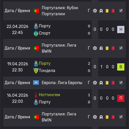
Португалия:
Кубок
Дата / Время
Г
И
Португалии
Порту
0
22.04.2026
0
0
0
0
Н
22:45
Спорт
0
Португалия:
Лига
Дата / Время
Г
И
BWIN
Порту
2
19.04.2026
0
1
0
0
В
22:30
Тондела
0
Дата / Время
Европа:
Лига Европы
Г
И
Ноттингем
1
16.04.2026
0
0
0
0
П
22:00
Порту
0
Португалия:
Лига
Дата / Время
Г
И
BWIN