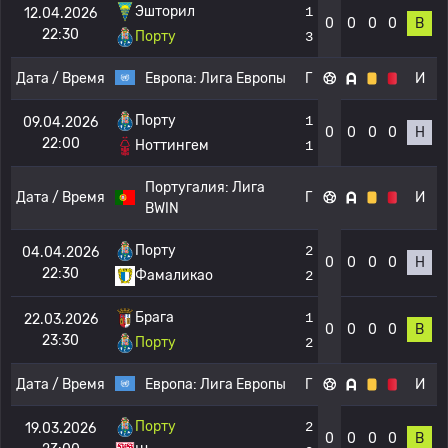
Эшторил
1
12.04.2026
0
0
0
0
В
22:30
Порту
3
Дата / Время
Европа:
Лига Европы
Г
И
Порту
1
09.04.2026
0
0
0
0
Н
22:00
Ноттингем
1
Португалия:
Лига
Дата / Время
Г
И
BWIN
Порту
2
04.04.2026
0
0
0
0
Н
22:30
Фамаликао
2
Брага
1
22.03.2026
0
0
0
0
В
23:30
Порту
2
Дата / Время
Европа:
Лига Европы
Г
И
Порту
2
19.03.2026
0
0
0
0
В