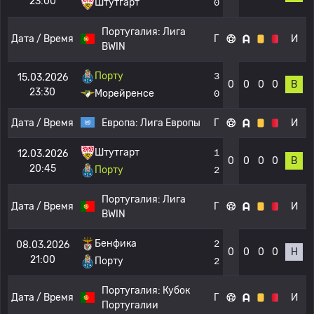
23:00
Штутгарт
0
Португалия:
Лига
Дата / Время
Г
И
BWIN
Порту
3
15.03.2026
0
0
0
0
В
23:30
Морейренсе
0
Дата / Время
Европа:
Лига Европы
Г
И
Штутгарт
1
12.03.2026
0
0
0
0
В
20:45
Порту
2
Португалия:
Лига
Дата / Время
Г
И
BWIN
Бенфика
2
08.03.2026
0
0
0
0
Н
21:00
Порту
2
Португалия:
Кубок
Дата / Время
Г
И
Португалии