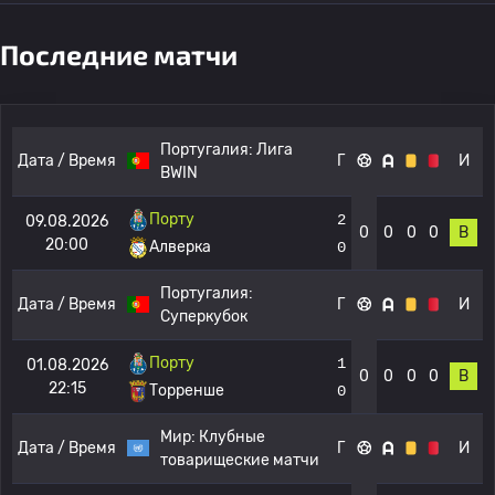
Последние матчи
Португалия:
Лига
Дата / Время
Г
И
BWIN
Порту
2
09.08.2026
0
0
0
0
В
20:00
Алверка
0
Португалия:
Дата / Время
Г
И
Суперкубок
Порту
1
01.08.2026
0
0
0
0
В
22:15
Торренше
0
Мир:
Клубные
Дата / Время
Г
И
товарищеские матчи