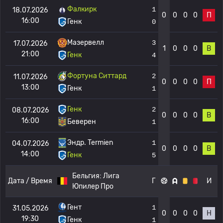
Фалкирк
1
18.07.2026
0
0
0
0
П
16:00
Генк
0
Мазервелл
3
17.07.2026
1
0
0
0
В
21:00
Генк
4
Фортуна Ситтард
2
11.07.2026
0
0
0
0
П
13:00
Генк
1
Генк
2
08.07.2026
0
0
0
0
В
16:00
Беверен
1
Эндр. Termien
1
04.07.2026
0
0
0
0
В
14:00
Генк
5
Бельгия:
Лига
Дата / Время
Г
И
Юпилер Про
Гент
1
31.05.2026
0
0
0
0
Н
19:30
Генк
1