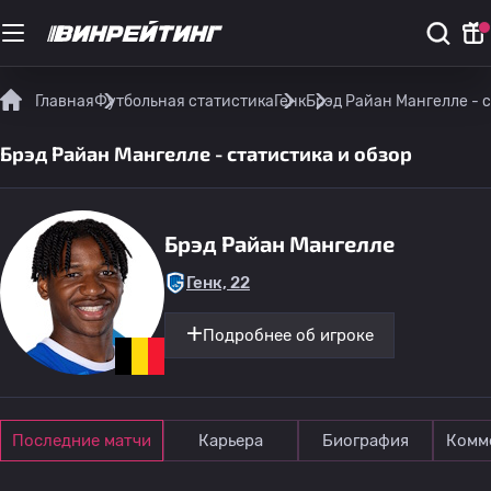
Главная
Футбольная статистика
Генк
Брэд Райан Мангелле - с
Брэд Райан Мангелле - статистика и обзор
Брэд Райан Мангелле
Генк, 22
Подробнее об игроке
Последние матчи
Карьера
Биография
Комм