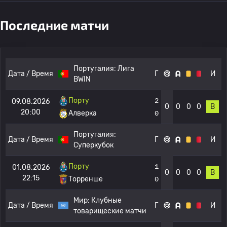
Последние матчи
Португалия:
Лига
Дата / Время
Г
И
BWIN
Порту
2
09.08.2026
0
0
0
0
В
20:00
Алверка
0
Португалия:
Дата / Время
Г
И
Суперкубок
Порту
1
01.08.2026
0
0
0
0
В
22:15
Торренше
0
Мир:
Клубные
Дата / Время
Г
И
товарищеские матчи