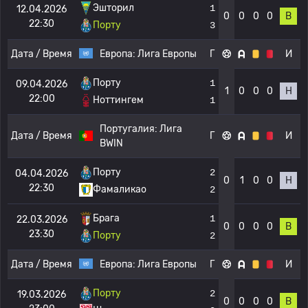
Эшторил
1
12.04.2026
0
0
0
0
В
22:30
Порту
3
Дата / Время
Европа:
Лига Европы
Г
И
Порту
1
09.04.2026
1
0
0
0
Н
22:00
Ноттингем
1
Португалия:
Лига
Дата / Время
Г
И
BWIN
Порту
2
04.04.2026
0
1
0
0
Н
22:30
Фамаликао
2
Брага
1
22.03.2026
0
0
0
0
В
23:30
Порту
2
Дата / Время
Европа:
Лига Европы
Г
И
Порту
2
19.03.2026
0
0
0
0
В