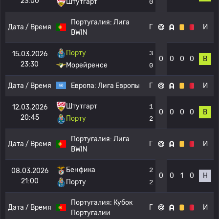
23:00
Штутгарт
0
Португалия:
Лига
Дата / Время
Г
И
BWIN
Порту
3
15.03.2026
0
0
0
0
В
23:30
Морейренсе
0
Дата / Время
Европа:
Лига Европы
Г
И
Штутгарт
1
12.03.2026
0
0
0
0
В
20:45
Порту
2
Португалия:
Лига
Дата / Время
Г
И
BWIN
Бенфика
2
08.03.2026
0
0
1
0
Н
21:00
Порту
2
Португалия:
Кубок
Дата / Время
Г
И
Португалии