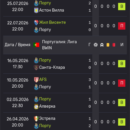
Порту
2
25.07.2026
0
0
0
0
В
22:00
Астон Вилла
1
Жил Висенте
1
22.07.2026
0
0
0
0
П
22:00
Порту
0
Португалия:
Лига
Дата / Время
Г
И
BWIN
Порту
1
16.05.2026
0
0
0
0
В
17:30
Санта-Клара
0
AFS
3
10.05.2026
0
0
0
0
П
20:00
Порту
1
Порту
1
02.05.2026
0
0
0
0
В
22:30
Алверка
0
Эстрела
1
26.04.2026
0
0
0
0
В
20:00
Порту
2