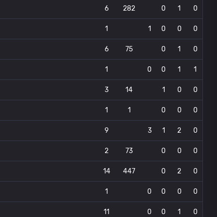
6
282
0
1
0
1
1
0
0
0
6
75
0
1
0
1
0
0
1
1
3
14
1
0
0
1
1
0
0
0
9
3
1
2
0
2
73
0
0
0
14
447
0
2
0
1
0
0
0
0
11
0
0
1
0