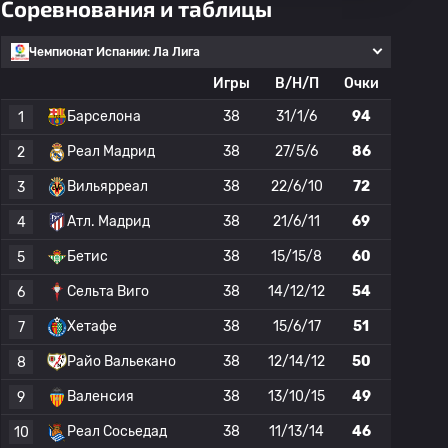
Соревнования и таблицы
Чемпионат Испании: Ла Лига
Игры
В/Н/П
Очки
Барселона
38
31/1/6
94
1
Реал Мадрид
38
27/5/6
86
2
Вильярреал
38
22/6/10
72
3
Атл. Мадрид
38
21/6/11
69
4
Бетис
38
15/15/8
60
5
Сельта Виго
38
14/12/12
54
6
Хетафе
38
15/6/17
51
7
Райо Вальекано
38
12/14/12
50
8
Валенсия
38
13/10/15
49
9
Реал Сосьедад
38
11/13/14
46
10