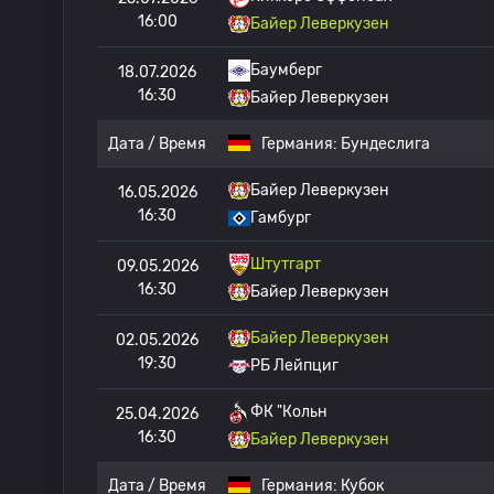
16:00
Байер Леверкузен
Баумберг
18.07.2026
16:30
Байер Леверкузен
Дата / Время
Германия:
Бундеслига
Байер Леверкузен
16.05.2026
16:30
Гамбург
Штутгарт
09.05.2026
16:30
Байер Леверкузен
Байер Леверкузен
02.05.2026
19:30
РБ Лейпциг
ФК "Кольн
25.04.2026
16:30
Байер Леверкузен
Дата / Время
Германия:
Кубок