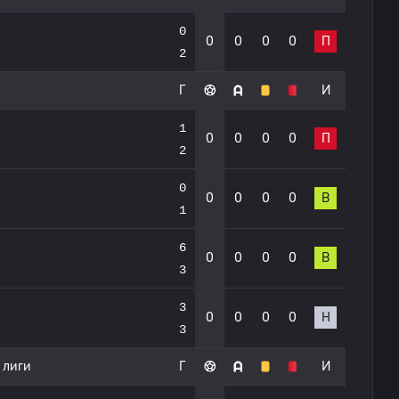
0
0
0
0
0
П
2
Г
И
1
0
0
0
0
П
2
0
0
0
0
0
В
1
6
0
0
0
0
В
3
3
0
0
0
0
Н
3
 лиги
Г
И