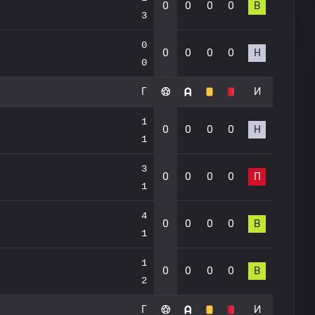
0
0
0
0
В
3
0
0
0
0
0
Н
0
Г
И
1
0
0
0
0
Н
1
3
0
0
0
0
П
1
4
0
0
0
0
В
1
1
0
0
0
0
В
2
Г
И