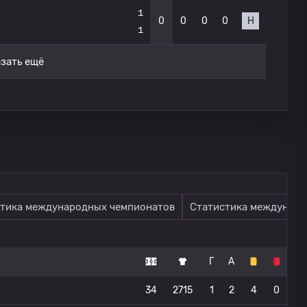
1
0
0
0
0
Н
1
зать ещё
тика международных чемпионатов
Статистика междунаро
Г
А
34
2715
1
2
4
0