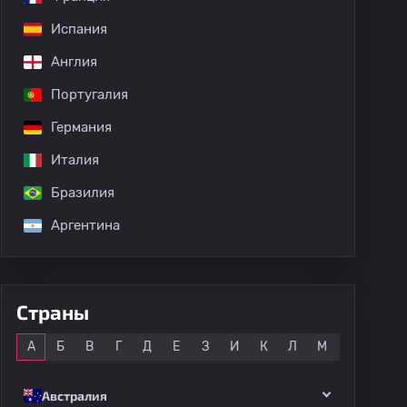
Испания
Англия
Португалия
Германия
Италия
Бразилия
Аргентина
дных матчей
Страны
Все
А
Б
В
Г
Д
Е
З
И
К
Л
М
Н
О
Австралия