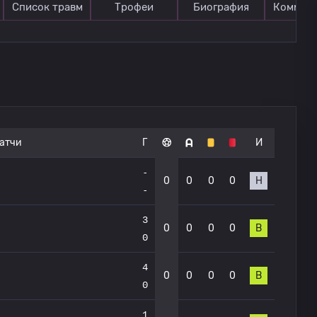
Список травм
Трофеи
Биография
Коммен
атчи
Г
И
-
0
0
0
0
Н
-
3
0
0
0
0
В
0
4
0
0
0
0
В
0
1