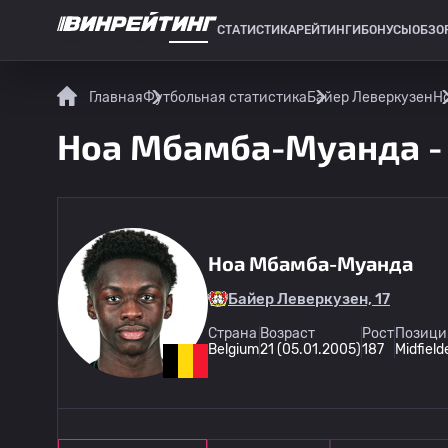
СТАТИСТИКА
РЕЙТИНГИ
БОНУСЫ
ОБЗО
СПОРТИВНАЯ СТАТИСТИКА
Главная
Футбольная статистика
Байер Леверкузен
Н
Ноа Мбамба-Муанда - 
Ноа Мбамба-Муанда
Байер Леверкузен, 17
Страна
Возраст
Рост
Позици
Belgium
21 (05.01.2005)
187
Midfield