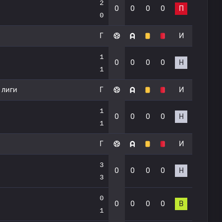
2
0
0
0
0
П
0
Г
И
1
0
0
0
0
Н
1
 лиги
Г
И
1
0
0
0
0
Н
1
Г
И
3
0
0
0
0
Н
3
0
0
0
0
0
В
1