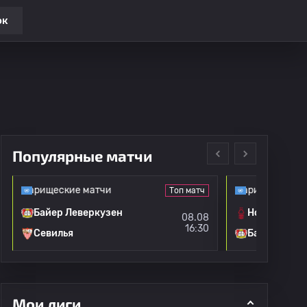
ок
Популярные матчи
товарищеские матчи
Клубные товарищеские матч
Топ матч
Байер Леверкузен
Ноттингем
08.08
16:30
Севилья
Байер Леве
Мои лиги