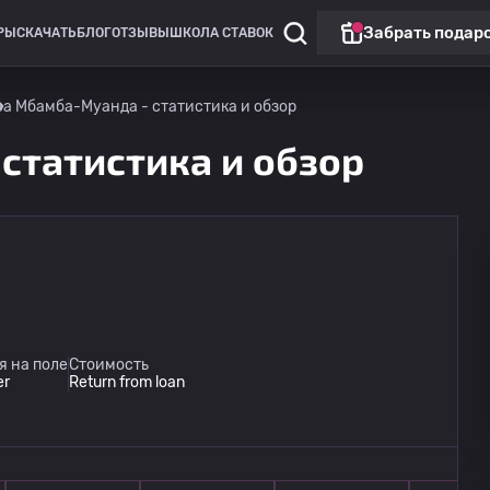
Забрать подар
РЫ
СКАЧАТЬ
БЛОГ
ОТЗЫВЫ
ШКОЛА СТАВОК
оа Мбамба-Муанда - статистика и обзор
статистика и обзор
Клубные товарищеские матчи
Клубные 
Топ матч
Ноттингем
12.08
я на поле
Стоимость
21:45
Байер Леверкузен
er
Return from loan