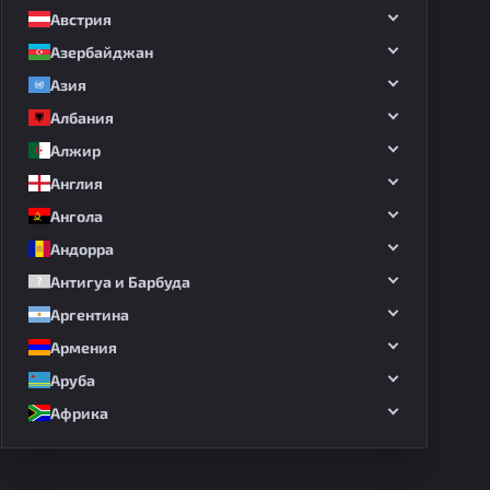
Австрия
Азербайджан
Азия
Албания
Алжир
Англия
Ангола
Андорра
Антигуа и Барбуда
Аргентина
Армения
Аруба
Африка