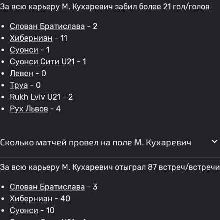
За всю карьеру М. Кухаревич забил более 21 гол/голов
Слован Братислава
- 2
Хиберниан
- 11
Суонси
- 1
Суонси Сити U21
- 1
Левен
- 0
Труа
- 0
Rukh Lviv U21 - 2
Рух Львов
- 4
Сколько матчей провел на поле М. Кухаревич
За всю карьеру М. Кухаревич отыграл 87 встреч/встречи
Слован Братислава
- 3
Хиберниан
- 40
Суонси
- 10