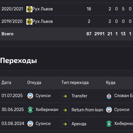
2020/2021
Рух Львов
18
2
0
5
0
2019/2020
Рух Львов
2
2
0
0
0
Всего
87
2991
21
1
13
1
Переходы
Дата
Откуда
Тип перехода
Куда
01.07.2025
Суонси
Слован 
Transfer
30.06.2025
Хиберниан
Суонси
Return from loan
03.08.2024
Суонси
Хиберни
Аренда