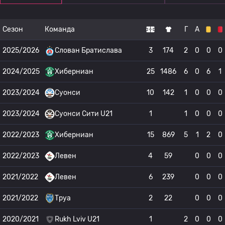
Сезон
Команда
Г
А
2025/2026
Слован Братислава
3
174
2
0
0
0
2024/2025
Хиберниан
25
1486
6
0
6
1
2023/2024
Суонси
10
142
1
0
0
0
2023/2024
Суонси Сити U21
1
1
0
0
0
2022/2023
Хиберниан
15
869
5
1
2
0
2022/2023
Левен
4
59
0
0
0
2021/2022
Левен
6
239
0
0
0
2021/2022
Труа
2
22
0
0
0
2020/2021
Rukh Lviv U21
1
2
0
0
0