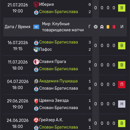
Иберия
0
21.07.2026
0
0
0
0
В
19:00
Слован Братислава
2
Мир:
Клубные
Дата / Время
Г
И
товарищеские матчи
Слован Братислава
3
16.07.2026
0
0
0
0
В
19:15
Пафос
2
Славия Прага
0
11.07.2026
0
0
0
0
В
18:00
Слован Братислава
1
Академия Пушкаша
1
04.07.2026
0
0
0
0
П
18:00
Слован Братислава
0
Црвена Звезда
1
29.06.2026
0
0
0
0
Н
19:00
Слован Братислава
1
Грейзер А.К.
0
24.06.2026
0
0
0
0
В
18:00
Слован Братислава
1