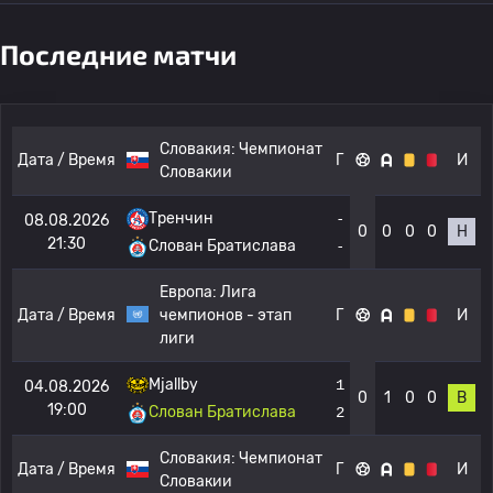
Последние матчи
Словакия:
Чемпионат
Дата / Время
Г
И
Словакии
Тренчин
-
08.08.2026
0
0
0
0
Н
21:30
Слован Братислава
-
Европа:
Лига
Дата / Время
чемпионов - этап
Г
И
лиги
Mjallby
1
04.08.2026
0
1
0
0
В
19:00
Слован Братислава
2
Словакия:
Чемпионат
Дата / Время
Г
И
Словакии