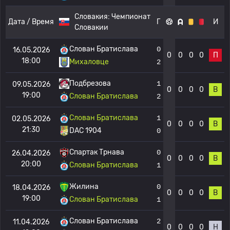
Словакия:
Чемпионат
Дата / Время
Г
И
Словакии
Слован Братислава
0
16.05.2026
0
0
0
0
П
18:00
Михаловце
2
Подбрезова
1
09.05.2026
0
0
0
0
В
19:00
Слован Братислава
2
Слован Братислава
1
02.05.2026
0
0
0
0
В
21:30
DAC 1904
0
Спартак Трнава
0
26.04.2026
0
0
0
0
В
20:00
Слован Братислава
1
Жилина
0
18.04.2026
0
0
0
0
В
19:00
Слован Братислава
1
Слован Братислава
2
11.04.2026
0
0
0
0
Н