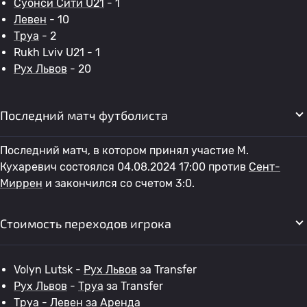
Суонси Сити U21
- 1
Левен
- 10
Труа
- 2
Rukh Lviv U21 - 1
Рух Львов
- 20
Последний матч футболиста
Последний матч, в котором принял участие М.
Кухаревич состоялся 04.08.2024 17:00 против
Сент-
Миррен
и закончился со счетом 3:0.
Стоимость переходов игрока
Volyn Lutsk -
Рух Львов
за Transfer
Рух Львов
-
Труа
за Transfer
Труа
-
Левен
за Аренда