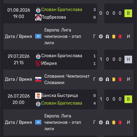
Слован Братислава
3
01.08.2026
0
0
0
0
В
19:00
Подбрезова
0
Европа:
Лига
Дата / Время
чемпионов - этап
Г
И
лиги
Слован Братислава
1
29.07.2026
1
0
0
0
Н
21:15
Иберия
1
Словакия:
Чемпионат
Дата / Время
Г
И
Словакии
Банска Быстрица
0
26.07.2026
1
0
0
0
В
20:00
Слован Братислава
4
Европа:
Лига
Дата / Время
чемпионов - этап
Г
И
лиги