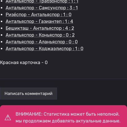
Антальяспор - Трабзонспор : 1 : 1
Антальяспор - Самсунспор : 3 : 1
Ризе́спор - Антальяспор : 1 : 0
Антальяспор - Газиантеп : 1 : 4
Бешикташ - Антальяспор : 4 : 2
Антальяспор - Коньяспор : 0 : 2
Антальяспор - Аланьяспор : 0 : 0
Антальяспор - Коджаэлиспор : 1 : 0
Красная карточка - 0
Написать комментарий
ВНИМАНИЕ: Статистика может быть неполной,
мы продолжаем добавлять актуальные данные.