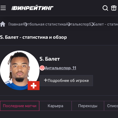
Главная
Футбольная статистика
Антальяспор
S. Балет - стат
S. Балет - статистика и обзор
S. Балет
Антальяспор, 11
Подробнее об игроке
Последние матчи
Карьера
Переходы
Спис