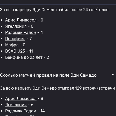
За всю карьеру Эди Семедо забил более 24 гол/голов
Арис Лимассол
- 0
Ягеллония
- 0
Радомяк Радом
- 4
Пенафиел
- 7
Мафра
- 0
BSAD U23 - 11
Бенфика до 23 лет
- 2
Сколько матчей провел на поле Эди Семедо
За всю карьеру Эди Семедо отыграл 129 встреч/встречи
Арис Лимассол
- 8
Ягеллония
- 6
Радомяк Радом
- 14