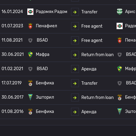
16.01.2024
Радомяк Радом
Арис
Transfer
01.07.2023
Пенафиел
Радо
Free agent
11.08.2021
BSAD
Пена
Free agent
30.06.2021
Мафра
BSA
Return from loan
01.02.2021
BSAD
Мафр
Аренда
17.07.2019
Бенфика
BSA
Transfer
30.06.2017
Эшторил
Бенф
Return from loan
01.08.2016
Бенфика
Эшто
Аренда