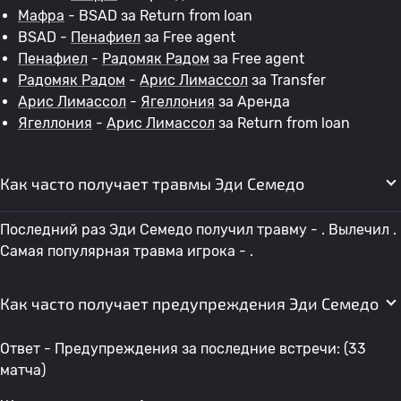
Мафра
- BSAD за Return from loan
BSAD -
Пенафиел
за Free agent
Пенафиел
-
Радомяк Радом
за Free agent
Радомяк Радом
-
Арис Лимассол
за Transfer
Арис Лимассол
-
Ягеллония
за Аренда
Ягеллония
-
Арис Лимассол
за Return from loan
Как часто получает травмы Эди Семедо
Последний раз Эди Семедо получил травму - . Вылечил .
Самая популярная травма игрока - .
Как часто получает предупреждения Эди Семедо
Ответ - Предупреждения за последние встречи: (33
матча)