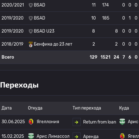
2020/2021
BSAD
11
174
0
0
0
2019/2020
BSAD
10
185
0
1
0
2019/2020
BSAD U23
8
8
0
0
0
2018/2019
Бенфика до 23 лет
2
2
0
0
0
Всего
129
1521
24
7
6
0
Переходы
Дата
Откуда
Тип перехода
Куда
30.06.2025
Ягеллония
Арис
Return from loan
15.02.2025
Арис Лимассол
Ягел
Аренда