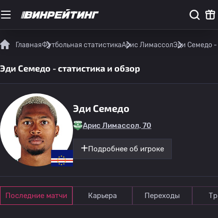
Главная
Футбольная статистика
Арис Лимассол
Эди Семедо -
Эди Семедо - статистика и обзор
Эди Семедо
Арис Лимассол, 70
Подробнее об игроке
Последние матчи
Карьера
Переходы
Тр