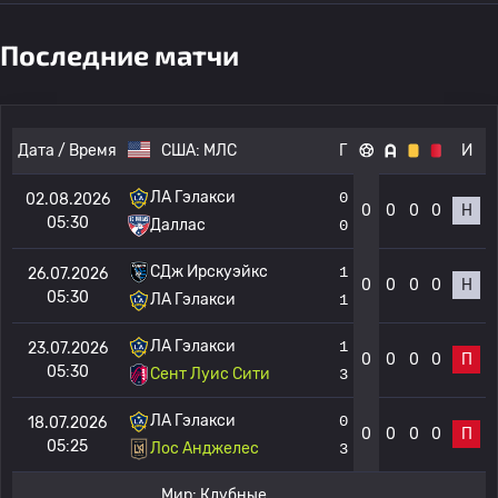
Последние матчи
Дата / Время
США:
МЛС
Г
И
ЛА Гэлакси
0
02.08.2026
0
0
0
0
Н
05:30
Даллас
0
СДж Ирскуэйкс
1
26.07.2026
0
0
0
0
Н
05:30
ЛА Гэлакси
1
ЛА Гэлакси
1
23.07.2026
0
0
0
0
П
05:30
Сент Луис Сити
3
ЛА Гэлакси
0
18.07.2026
0
0
0
0
П
05:25
Лос Анджелес
3
Мир:
Клубные