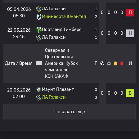
ЛА Гэлакси
1
05.04.2026
0
0
0
0
П
05:30
Миннесота Юнайтед
2
Портленд Тимберс
1
22.03.2026
0
0
0
0
Н
23:45
ЛА Гэлакси
1
Северная и
Центральная
Дата / Время
Америка:
Кубок
Г
И
чемпионов
КОНКАКАФ
Маунт Плезант
0
20.03.2026
0
0
0
0
В
02:00
ЛА Гэлакси
3
Показать ещё