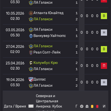
03:30
ЛА Гэлакси
1
Атланта Юнайтед
1
10.05.2026
0
0
0
0
В
02:30
ЛА Гэлакси
2
ЛА Гэлакси
1
03.05.2026
0
0
0
0
Н
05:30
Ванкувер Уайткэпс
1
ЛА Гэлакси
2
27.04.2026
0
0
0
0
В
02:00
Реал Солт-Лейк
1
Колумбус Крю
2
23.04.2026
0
0
0
0
П
02:30
ЛА Гэлакси
1
Даллас
2
19.04.2026
0
0
0
0
Н
03:30
ЛА Гэлакси
2
Северная и
Центральная
Дата / Время
Америка:
Кубок
Г
И