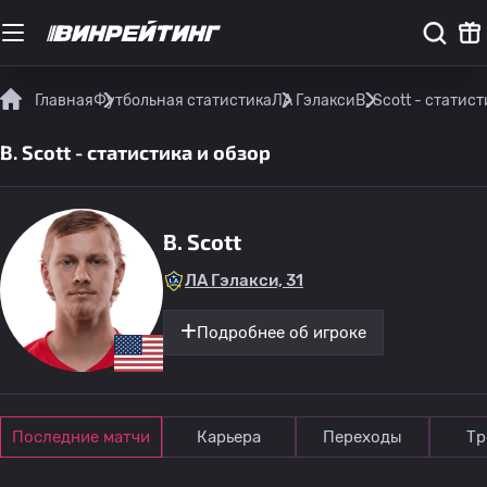
Главная
Футбольная статистика
ЛА Гэлакси
B. Scott - статис
B. Scott - статистика и обзор
B. Scott
ЛА Гэлакси, 31
Подробнее об игроке
Последние матчи
Карьера
Переходы
Тр