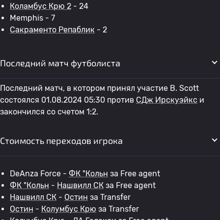
Коламбус Крю 2
- 24
Memphis - 7
Сакраменто Репаблик
- 2
Последний матч футболиста
Последний матч, в котором принял участие B. Scott
состоялся 01.08.2024 05:30 против
СДж Ирскуэйкс
и
закончился со счетом 1:2.
Стоимость переходов игрока
DeAnza Force -
ФК "Кольн
за Free agent
ФК "Кольн
-
Нашвилл СК
за Free agent
Нашвилл СК
-
Остин
за Transfer
Остин
-
Колумбус Крю
за Transfer