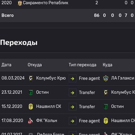
2020
Сакраменто Репаблик
2
0
0
Всего
86
0
0
0
7
0
Переходы
Дата
Откуда
Тип перехода
Куда
08.03.2024
Колумбус Крю
ЛА Гэлакси
Free agent
23.12.2021
Остин
Колумбус 
Transfer
15.12.2020
Нашвилл СК
Остин
Transfer
17.08.2020
ФК "Кольн
Нашвилл С
Free agent
01.07.2017
DeAnza Force
ФК "Кольн