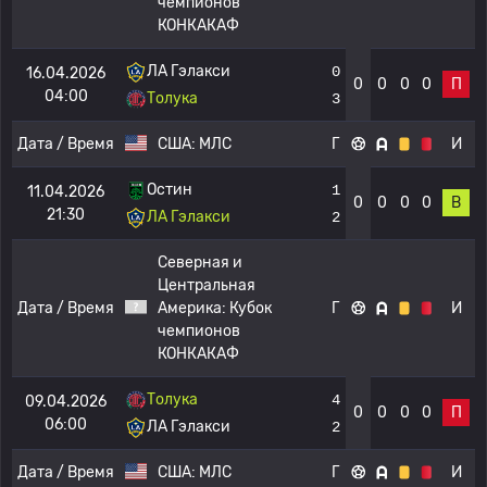
чемпионов
КОНКАКАФ
ЛА Гэлакси
0
16.04.2026
0
0
0
0
П
04:00
Толука
3
Дата / Время
США:
МЛС
Г
И
Остин
1
11.04.2026
0
0
0
0
В
21:30
ЛА Гэлакси
2
Северная и
Центральная
Дата / Время
Америка:
Кубок
Г
И
чемпионов
КОНКАКАФ
Толука
4
09.04.2026
0
0
0
0
П
06:00
ЛА Гэлакси
2
Дата / Время
США:
МЛС
Г
И