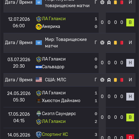
Дата / Время
Г
И
товарищеские матчи
ЛА Гэлакси
1
12.07.2026
0
0
0
0
В
06:00
Америка
0
Мир:
Товарищеские
Дата / Время
Г
И
матчи
ЛА Гэлакси
0
03.07.2026
0
0
0
0
Н
20:30
Сальвадор
0
Дата / Время
США:
МЛС
Г
И
ЛА Гэлакси
1
24.05.2026
0
0
0
0
Н
05:30
Хьюстон Дайнамо
1
Сиэтл Саундерс
0
17.05.2026
0
0
0
0
В
04:15
ЛА Гэлакси
2
Спортинг КС
3
14.05.2026
0
0
0
0
П