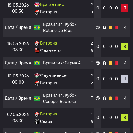
Брагантино
2
18.05.2026
0
0
0
0
П
00:30
Витория
0
Бразилия:
Кубок
Дата / Время
Г
И
Betano Do Brasil
Витория
2
15.05.2026
0
0
0
0
В
03:30
Фламенго
0
Дата / Время
Бразилия:
Серия А
Г
И
Флуминенсе
2
10.05.2026
0
0
0
0
Н
00:00
Витория
2
Бразилия:
Кубок
Дата / Время
Г
И
Северо-Востока
Витория
1
07.05.2026
0
0
0
0
В
03:30
Сеара
0