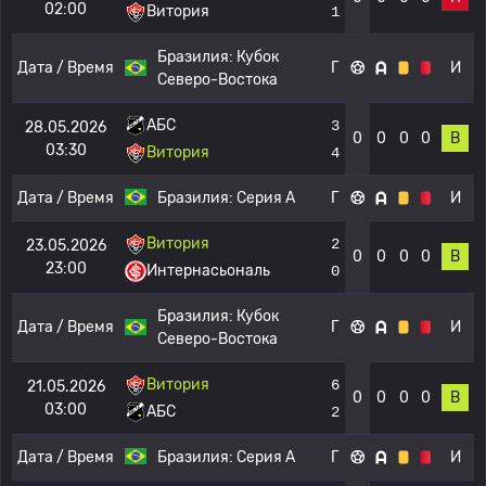
02:00
Витория
1
Бразилия:
Кубок
Дата / Время
Г
И
Северо-Востока
АБС
3
28.05.2026
0
0
0
0
В
03:30
Витория
4
Дата / Время
Бразилия:
Серия А
Г
И
Витория
2
23.05.2026
0
0
0
0
В
23:00
Интернасьональ
0
Бразилия:
Кубок
Дата / Время
Г
И
Северо-Востока
Витория
6
21.05.2026
0
0
0
0
В
03:00
АБС
2
Дата / Время
Бразилия:
Серия А
Г
И