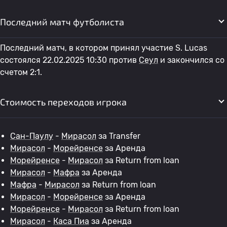
Последний матч футболиста
Последний матч, в котором принял участие S. Lucas
состоялся 22.02.2025 10:30 против
Сеул
и закончился со
счетом 2:1.
Стоимость переходов игрока
Сан-Паулу
-
Мирасол
за Transfer
Мирасол
-
Морейренсе
за Аренда
Морейренсе
-
Мирасол
за Return from loan
Мирасол
-
Мафра
за Аренда
Мафра
-
Мирасол
за Return from loan
Мирасол
-
Морейренсе
за Аренда
Морейренсе
-
Мирасол
за Return from loan
Мирасол
-
Каса Пиа
за Аренда