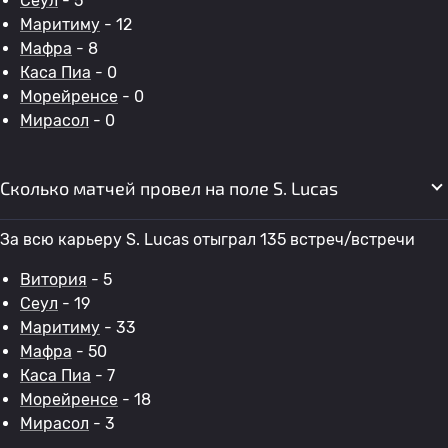
Сеул
- 5
Маритиму
- 12
Мафра
- 8
Каса Пиа
- 0
Морейренсе
- 0
Мирасол
- 0
Сколько матчей провел на поле S. Lucas
За всю карьеру S. Lucas отыграл 135 встреч/встречи
Витория
- 5
Сеул
- 19
Маритиму
- 33
Мафра
- 50
Каса Пиа
- 7
Морейренсе
- 18
Мирасол
- 3