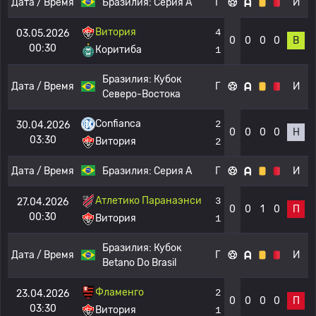
Дата / Время
Бразилия:
Серия А
Г
И
Витория
4
03.05.2026
0
0
0
0
В
00:30
Коритиба
1
Бразилия:
Кубок
Дата / Время
Г
И
Северо-Востока
Confianca
2
30.04.2026
0
0
0
0
Н
03:30
Витория
2
Дата / Время
Бразилия:
Серия А
Г
И
Атлетико Паранаэнси
3
27.04.2026
0
0
1
0
П
00:30
Витория
1
Бразилия:
Кубок
Дата / Время
Г
И
Betano Do Brasil
Фламенго
2
23.04.2026
0
0
0
0
П
03:30
Витория
1