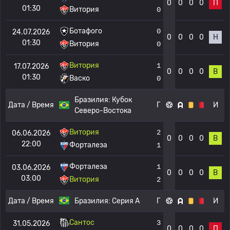
0
0
0
0
П
01:30
Витория
0
Ботафого
0
24.07.2026
0
0
0
0
Н
01:30
Витория
0
Витория
1
17.07.2026
0
0
0
0
В
01:30
Васко
0
Бразилия:
Кубок
Дата / Время
Г
И
Северо-Востока
Витория
2
06.06.2026
0
0
0
0
В
22:00
Форталеза
1
Форталеза
1
03.06.2026
0
0
0
0
В
03:00
Витория
2
Дата / Время
Бразилия:
Серия А
Г
И
Сантос
3
31.05.2026
0
0
0
0
П