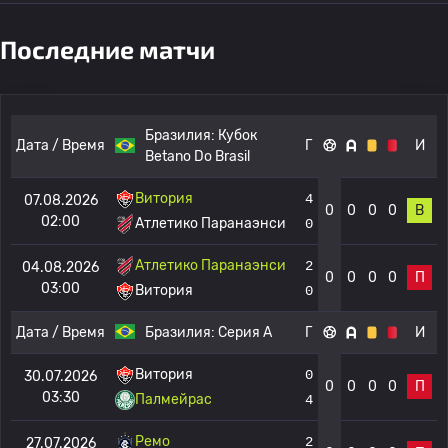
Последние матчи
Бразилия:
Кубок
Дата / Время
Г
И
Betano Do Brasil
Витория
4
07.08.2026
0
0
0
0
В
02:00
Атлетико Паранаэнси
0
Атлетико Паранаэнси
2
04.08.2026
0
0
0
0
П
03:00
Витория
0
Дата / Время
Бразилия:
Серия А
Г
И
Витория
0
30.07.2026
0
0
0
0
П
03:30
Палмейрас
4
Ремо
2
27.07.2026