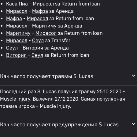
Каса Пиа
-
Мирасол
за Return from loan
Мирасол
-
Мафра
за Аренда
Мафра
-
Мирасол
за Return from loan
Мирасол
-
Маритиму
за Аренда
Маритиму
-
Мирасол
за Return from loan
Мирасол
-
Сеул
за Transfer
Сеул
-
Витория
за Аренда
Витория
-
Сеул
за Return from loan
Как часто получает травмы S. Lucas
Последний раз S. Lucas получил травму 25.10.2020 -
Muscle Injury. Вылечил 27.12.2020. Самая популярная
травма игрока - Muscle Injury.
Как часто получает предупреждения S. Lucas