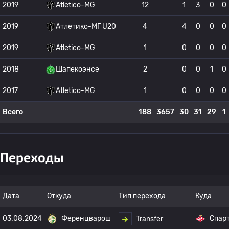
2019
Atletico-MG
12
1
3
0
0
2019
Атлетико-МГ U20
4
4
0
0
0
2019
Atletico-MG
1
0
0
0
0
2018
Шапекоэнсе
2
0
0
1
0
2017
Atletico-MG
1
0
0
0
0
Всего
188
3657
30
31
29
1
Переходы
Дата
Откуда
Тип перехода
Куда
03.08.2024
Ференцварош
Спар
Transfer