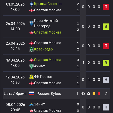
Крылья Советов
2
01.05.2026
0
0
0
0
П
17:00
Спартак Москва
1
Пари Нижний
1
26.04.2026
Новгород
0
0
0
0
В
14:00
2
Спартак Москва
Спартак Москва
1
23.04.2026
0
0
0
0
П
19:45
Краснодар
2
Спартак Москва
3
19.04.2026
1
2
0
0
В
17:00
Ахмат
1
ФК Ростов
1
12.04.2026
0
1
0
0
Н
16:30
Спартак Москва
1
Дата / Время
Россия:
Кубок
Г
И
Зенит
0
08.04.2026
0
0
0
0
Н
20:45
Спартак Москва
0