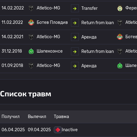
14.02.2022
Atletico-MG
Фере
Transfer
11.02.2022
Ботев Пловдив
Atlet
Return from loan
14.02.2021
Atletico-MG
Боте
Аренда
31.12.2018
Шапекоэнсе
Atlet
Return from loan
01.09.2018
Atletico-MG
Шапе
Аренда
Список травм
Получил
Вылечил
Травма
06.04.2025
09.04.2025
Inactive