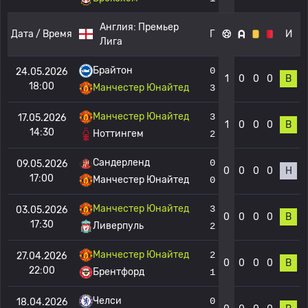
Англия:
Премьер
Дата / Время
Г
И
Лига
Брайтон
0
24.05.2026
1
0
0
0
В
18:00
Манчестер Юнайтед
3
Манчестер Юнайтед
3
17.05.2026
1
0
0
0
В
14:30
Ноттингем
2
Сандерленд
0
09.05.2026
0
0
0
0
Н
17:00
Манчестер Юнайтед
0
Манчестер Юнайтед
3
03.05.2026
0
0
0
0
В
17:30
Ливерпуль
2
Манчестер Юнайтед
2
27.04.2026
0
0
0
0
В
22:00
Брентфорд
1
Челси
0
18.04.2026