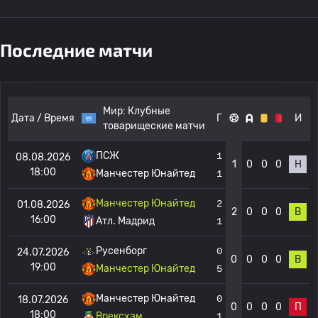
Последние матчи
Мир:
Клубные
Дата / Время
Г
И
товарищеские матчи
ПСЖ
1
08.08.2026
1
0
0
0
Н
18:00
Манчестер Юнайтед
1
Манчестер Юнайтед
2
01.08.2026
2
0
0
0
В
16:00
Атл. Мадрид
1
Русенборг
0
24.07.2026
0
0
0
0
В
19:00
Манчестер Юнайтед
5
Манчестер Юнайтед
0
18.07.2026
0
0
0
0
П
18:00
Врексхэм
1