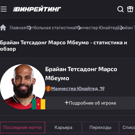
Главная
Футбольная статистика
Манчестер Юнайтед
Брайан 
Брайан Тетсадонг Марсо Мбеумо - статистика и
обзор
Брайан Тетсадонг Марсо
Мбеумо
Манчестер Юнайтед, 19
Подробнее об игроке
Последние матчи
Карьера
Переходы
Спис