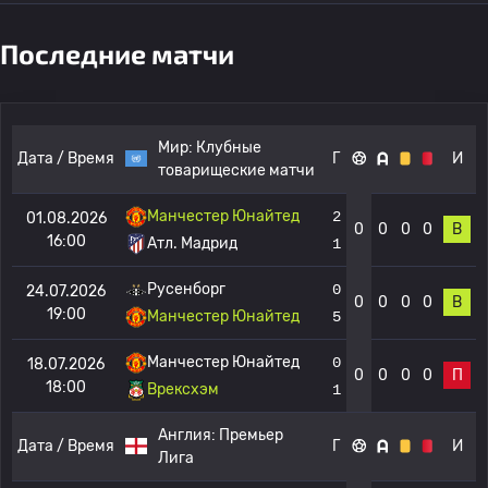
Последние матчи
Мир:
Клубные
Дата / Время
Г
И
товарищеские матчи
Манчестер Юнайтед
2
01.08.2026
0
0
0
0
В
16:00
Атл. Мадрид
1
Русенборг
0
24.07.2026
0
0
0
0
В
19:00
Манчестер Юнайтед
5
Манчестер Юнайтед
0
18.07.2026
0
0
0
0
П
18:00
Врексхэм
1
Англия:
Премьер
Дата / Время
Г
И
Лига