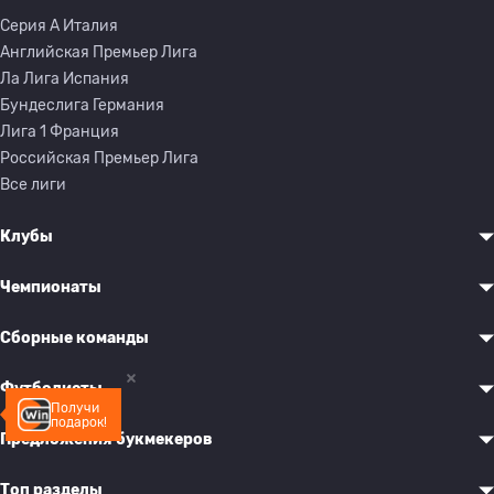
Серия A Италия
Английская Премьер Лига
Ла Лига Испания
Бундеслига Германия
Лига 1 Франция
Российская Премьер Лига
Все лиги
Клубы
Чемпионаты
Сборные команды
Футболисты
Получи
подарок!
Предложения букмекеров
Топ разделы