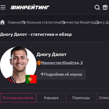
Главная
Футбольная статистика
Манчестер Юнайтед
Диогу Да
Диогу Далот - статистика и обзор
Диогу Далот
Манчестер Юнайтед, 2
Подробнее об игроке
Последние матчи
Карьера
Переходы
Спис