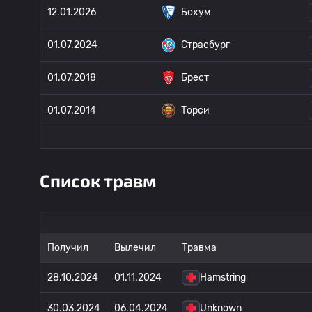
12.01.2026
Бохум
01.07.2024
Страсбург
01.07.2018
Брест
01.07.2014
Торси
Список травм
Получил
Вылечил
Травма
28.10.2024
01.11.2024
Hamstring
30.03.2024
06.04.2024
Unknown