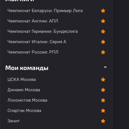
Чемпионат Беларуси: Премьер Лига
Чемпионат Англии: АПЛ
Чемпионат Германии: Бундеслига
Чемпионат Италии: Серия А
Чемпионат России: РПЛ
Мои команды
ЦСКА Москва
Динамо Москва
Локомотив Москва
Спартак Москва
Зенит