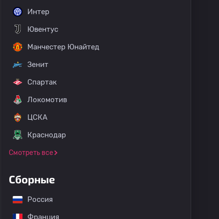
Интер
Ювентус
Манчестер Юнайтед
Зенит
Спартак
Локомотив
ЦСКА
Краснодар
Смотреть все
Сборные
Россия
Франция