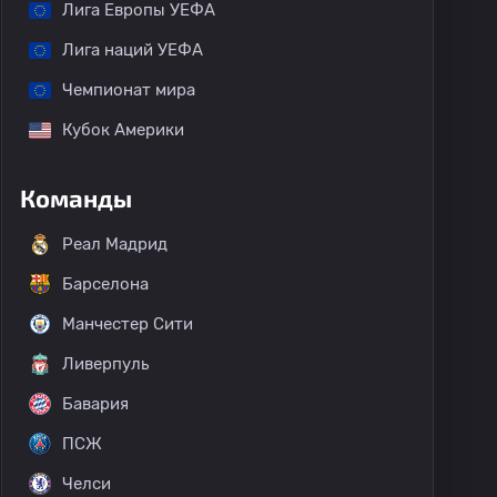
Лига Европы УЕФА
Лига наций УЕФА
Чемпионат мира
Кубок Америки
Команды
Реал Мадрид
Барселона
Манчестер Сити
Ливерпуль
Бавария
ПСЖ
Челси