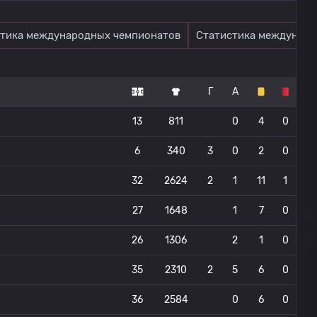
тика международных чемпионатов
Статистика междунаро
Г
А
13
811
0
4
0
6
340
3
0
2
0
32
2624
2
1
11
1
27
1648
1
7
0
26
1306
2
1
0
35
2310
2
5
6
0
36
2584
0
6
0