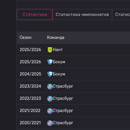
Статистика
Статистика чемпионатов
Статис
Сезон
Команда
2025/2026
Нант
2025/2026
Бохум
2024/2025
Бохум
2023/2024
Страсбург
2022/2023
Страсбург
2021/2022
Страсбург
2020/2021
Страсбург