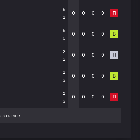
5
0
0
0
0
П
1
5
0
0
0
0
В
0
2
0
0
0
0
Н
2
1
0
0
0
0
В
3
2
0
0
0
0
П
3
зать ещё