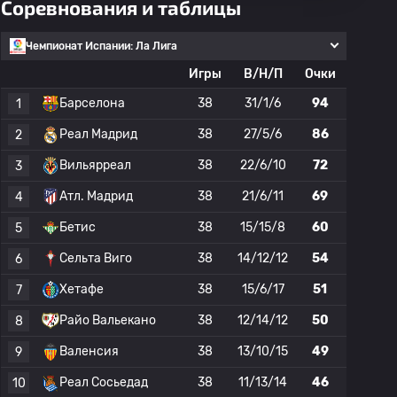
Соревнования и таблицы
Чемпионат Испании: Ла Лига
Игры
В/Н/П
Очки
Барселона
38
31/1/6
94
1
Реал Мадрид
38
27/5/6
86
2
Вильярреал
38
22/6/10
72
3
Атл. Мадрид
38
21/6/11
69
4
Бетис
38
15/15/8
60
5
Сельта Виго
38
14/12/12
54
6
Хетафе
38
15/6/17
51
7
Райо Вальекано
38
12/14/12
50
8
Валенсия
38
13/10/15
49
9
Реал Сосьедад
38
11/13/14
46
10