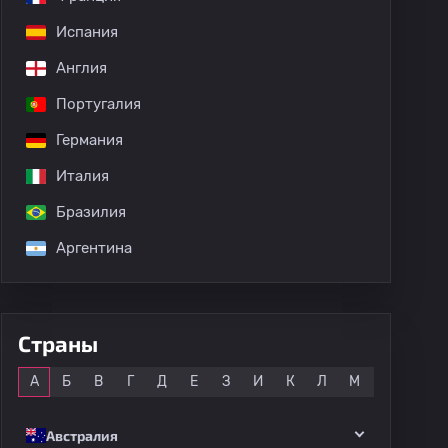
Испания
Англия
Португалия
дных матчей
Германия
Италия
Бразилия
Аргентина
Страны
Все
А
Б
В
Г
Д
Е
З
И
К
Л
М
Н
О
Австралия