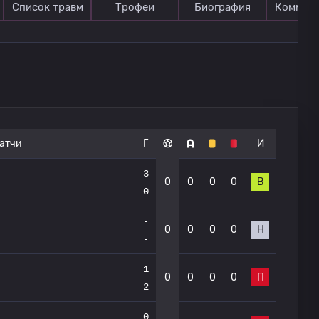
Список травм
Трофеи
Биография
Коммен
атчи
Г
И
3
0
0
0
0
В
0
-
0
0
0
0
Н
-
1
0
0
0
0
П
2
0