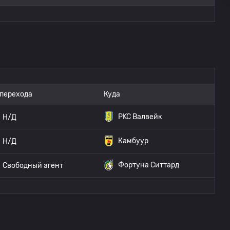
 перехода
Куда
РKC Валвейк
Н/Д
Камбуур
Н/Д
Фортуна Ситтард
Свободный агент