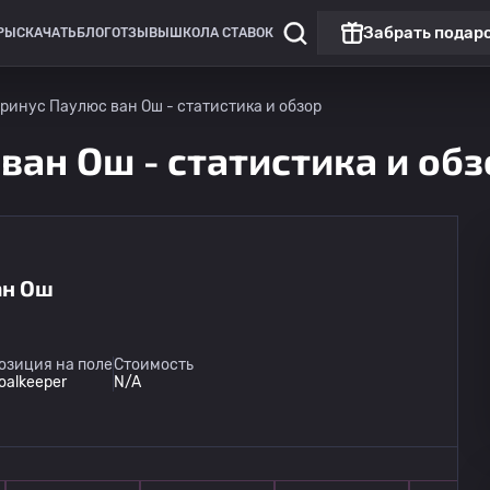
Забрать подар
РЫ
СКАЧАТЬ
БЛОГ
ОТЗЫВЫ
ШКОЛА СТАВОК
ринус Паулюс ван Ош - статистика и обзор
ан Ош - статистика и обз
ан Ош
Эрстедивизи: Нидерланды
РKC Валвейк
14.08
озиция на поле
Стоимость
21:00
Дордрехт
oalkeeper
N/A