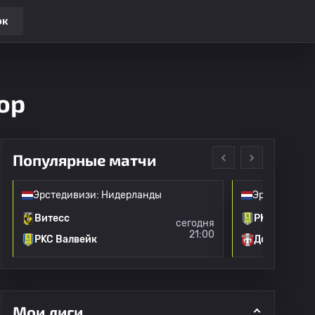
ок
ор
Популярные матчи
Эрстедивизи: Нидерланды
Эрстедивизи
Витесс
РKC Валвей
сегодня
21:00
РKC Валвейк
Дордрехт
Мои лиги