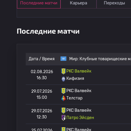
Последние матчи
Карьера
Переходы
Последние матчи
Дата / Время
Мир:
Клубные товарищеские м
РKC Валвейк
02.08.2026
16:30
Кифизия
РKC Валвейк
29.07.2026
15:00
Телстар
РKC Валвейк
29.07.2026
12:30
Патро Эйсден
РKC Валвейк
25.07.2026