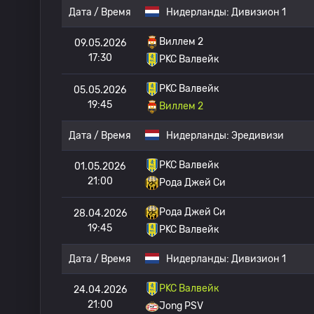
Дата / Время
Нидерланды:
Дивизион 1
Виллем 2
09.05.2026
17:30
РKC Валвейк
РKC Валвейк
05.05.2026
19:45
Виллем 2
Дата / Время
Нидерланды:
Эредивизи
РKC Валвейк
01.05.2026
21:00
Рода Джей Си
Рода Джей Си
28.04.2026
19:45
РKC Валвейк
Дата / Время
Нидерланды:
Дивизион 1
РKC Валвейк
24.04.2026
21:00
Jong PSV