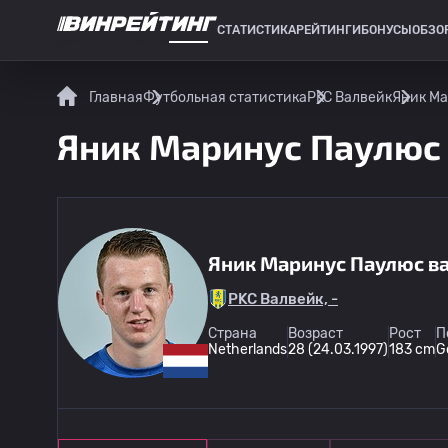
СТАТИСТИКА
РЕЙТИНГИ
БОНУСЫ
ОБЗО
СПОРТИВНАЯ СТАТИСТИКА
Главная
Футбольная статистика
РKC Валвейк
Яник Ма
Яник Маринус Паулюс в
Яник Маринус Паулюс в
РKC Валвейк, -
Страна
Возраст
Рост
П
Netherlands
28 (24.03.1997)
183 cm
G