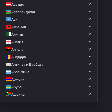
Австрия
Азербайджан
Азия
Албания
Алжир
Англия
Ангола
Андорра
Антигуа и Барбуда
Аргентина
Армения
Аруба
Африка