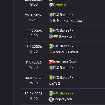
18:30
Бохум 2
РKC Валвейк
25.07.2026
13:30
Б. Монхенгладбах II
РKC Валвейк
18.07.2026
18:00
ФК Волендам
РKC Валвейк
18.07.2026
15:00
Алемания Ахен
Козаккен Бойс
11.07.2026
12:00
РKC Валвейк
РKC Валвейк
04.07.2026
16:00
АЗ 2
РKC Валвейк
30.06.2026
15:00
Оберхаузен