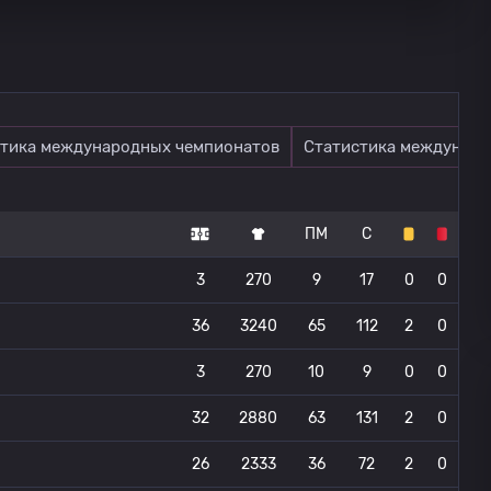
тика международных чемпионатов
Статистика междунаро
ПМ
С
3
270
9
17
0
0
36
3240
65
112
2
0
3
270
10
9
0
0
32
2880
63
131
2
0
26
2333
36
72
2
0