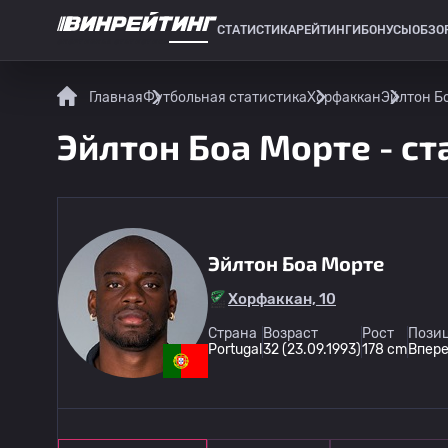
СТАТИСТИКА
РЕЙТИНГИ
БОНУСЫ
ОБЗО
СПОРТИВНАЯ СТАТИСТИКА
Главная
Футбольная статистика
Хорфаккан
Эйлтон Бо
Эйлтон Боа Морте - ст
Эйлтон Боа Морте
Хорфаккан, 10
Страна
Возраст
Рост
Позиц
Portugal
32 (23.09.1993)
178 cm
Впер