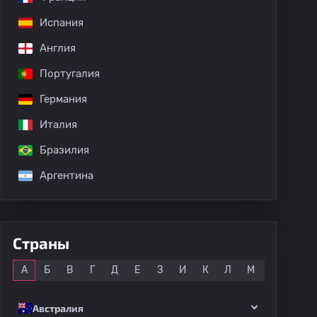
Испания
Англия
Португалия
Германия
Италия
Бразилия
Аргентина
Страны
Все
А
Б
В
Г
Д
Е
З
И
К
Л
М
Н
О
Австралия