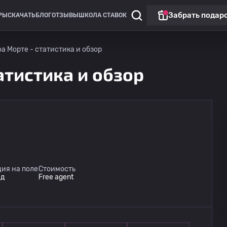
Забрать подар
РЫ
СКАЧАТЬ
БЛОГ
ОТЗЫВЫ
ШКОЛА СТАВОК
а Морте - статистика и обзор
атистика и обзор
Чемпионат России: РПЛ
Матч дня
Динамо Москва
09.08
ия на поле
Стоимость
14:30
Динамо Махачкала
ед
Free agent