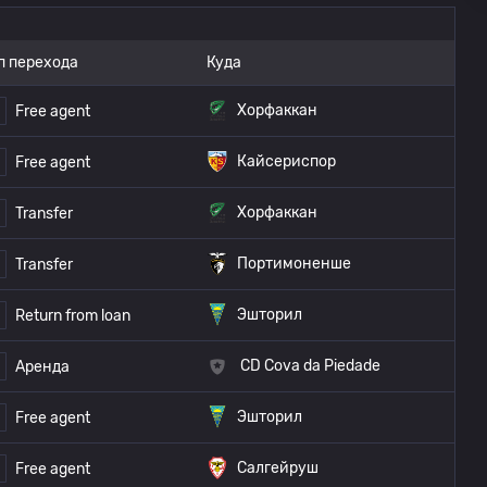
п перехода
Куда
Хорфаккан
Free agent
Кайсериспор
Free agent
Хорфаккан
Transfer
Портимоненше
Transfer
Эшторил
Return from loan
CD Cova da Piedade
Аренда
Эшторил
Free agent
Салгейруш
Free agent