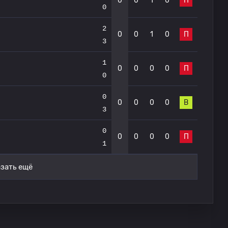
0
0
1
0
П
0
2
0
0
1
0
П
3
1
0
0
0
0
П
0
0
0
0
0
0
В
3
0
0
0
0
0
П
1
зать ещё