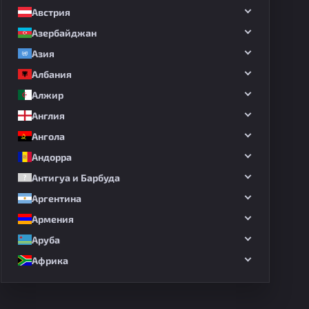
Австрия
Азербайджан
Азия
Албания
Алжир
Англия
Ангола
Андорра
Антигуа и Барбуда
Аргентина
Армения
Аруба
Африка