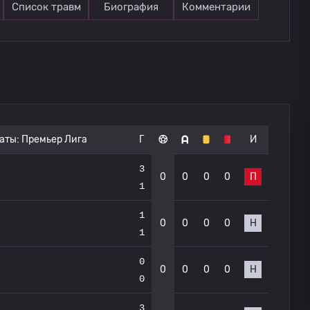
Список травм
Биография
Комментарии
аты:
Премьер Лига
Г
И
3
0
0
0
0
П
1
1
0
0
0
0
Н
1
0
0
0
0
0
Н
0
3