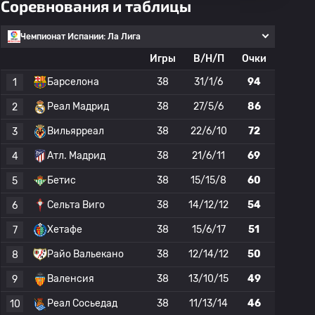
Соревнования и таблицы
Чемпионат Испании: Ла Лига
Игры
В/Н/П
Очки
Барселона
38
31/1/6
94
1
Реал Мадрид
38
27/5/6
86
2
Вильярреал
38
22/6/10
72
3
Атл. Мадрид
38
21/6/11
69
4
Бетис
38
15/15/8
60
5
Сельта Виго
38
14/12/12
54
6
Хетафе
38
15/6/17
51
7
Райо Вальекано
38
12/14/12
50
8
Валенсия
38
13/10/15
49
9
Реал Сосьедад
38
11/13/14
46
10