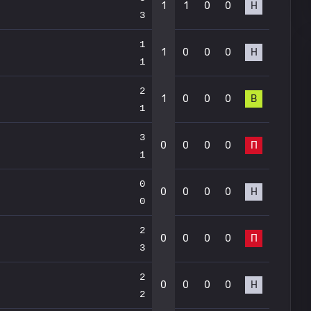
1
1
0
0
Н
3
1
1
0
0
0
Н
1
2
1
0
0
0
В
1
3
0
0
0
0
П
1
0
0
0
0
0
Н
0
2
0
0
0
0
П
3
2
0
0
0
0
Н
2