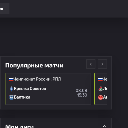
ок
Популярные матчи
Чемпионат России: РПЛ
Чемпионат Р
Крылья Советов
Локомотив 
08.08
15:30
Балтика
Акрон
Мои лиги