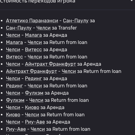
Стоимость переходов игрока
Атлетико Паранаэнси
-
Сан-Паулу
за
Сан-Паулу
-
Челси
за Transfer
Челси
-
Малага
за Аренда
Малага
-
Челси
за Return from loan
Челси
-
Витесс
за Аренда
Витесс
-
Челси
за Return from loan
Челси
-
Айнтрахт Франкфурт
за Аренда
Айнтрахт Франкфурт
-
Челси
за Return from loan
Челси
-
Рединг
за Аренда
Рединг
-
Челси
за Return from loan
Челси
-
Фулхэм
за Аренда
Фулхэм
-
Челси
за Return from loan
Челси
-
Киово
за Аренда
Киово
-
Челси
за Return from loan
Челси
-
Риу-Аве
за Аренда
Риу-Аве
-
Челси
за Return from loan