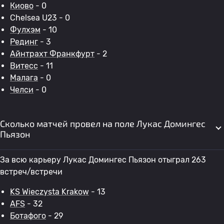
Киово
- 0
Chelsea U23 - 0
Фулхэм
- 10
Рединг
- 3
Айнтрахт Франкфурт
- 2
Витесс
- 11
Малага
- 0
Челси
- 0
Сколько матчей провел на поле Лукас Домингес
Пьязон
За всю карьеру Лукас Домингес Пьязон отыграл 263
встреч/встречи
KS Wieczysta Krakow
- 13
AFS
- 32
Ботафого
- 29