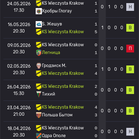
KS Wieczysta Krakow
1
24.05.2026
0
1
0
0
Н
17:30
Хробры Глогау
1
S. Жешув
1
16.05.2026
1
0
0
0
В
20:30
KS Wieczysta Krakow
5
KS Wieczysta Krakow
0
09.05.2026
0
0
0
0
П
20:30
Легница
1
Гродзиск М.
1
02.05.2026
1
0
0
0
В
20:30
KS Wieczysta Krakow
4
KS Wieczysta Krakow
2
26.04.2026
0
0
0
0
В
15:30
Тихий
0
KS Wieczysta Krakow
4
23.04.2026
0
0
0
0
В
21:00
Польша Бытом
3
KS Wieczysta Krakow
0
18.04.2026
0
0
0
0
Н
20:30
Одра Ополе
0