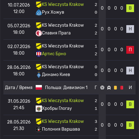
KS Wieczysta Krakow
2
10.07.2026
0
0
0
0
В
12:00
Рух Хожув
0
KS Wieczysta Krakow
2
05.07.2026
0
0
0
0
Н
18:00
Славия Прага
2
KS Wieczysta Krakow
1
02.07.2026
0
0
0
0
П
18:00
Артис Брно
2
KS Wieczysta Krakow
0
28.06.2026
0
0
0
0
Н
18:00
Динамо Киев
0
Дата / Время
Польша:
Дивизион 1
Г
И
KS Wieczysta Krakow
2
31.05.2026
0
0
0
0
В
21:45
Хробры Глогау
1
KS Wieczysta Krakow
3
28.05.2026
0
0
0
0
В
21:30
Полония Варшава
2