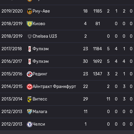
2019/2020
Риу-Аве
18
1185
2
1
2
0
2018/2019
Киово
4
81
0
0
0
2018/2019
Chelsea U23
2
0
0
0
0
2017/2018
Фулхэм
23
1184
5
4
1
0
2016/2017
Фулхэм
30
1692
5
4
4
0
2015/2016
Рединг
23
1347
3
2
1
0
2014/2015
Айнтрахт Франкфурт
22
2
0
3
0
2013/2014
Витесс
29
11
0
3
0
2012/2013
Малага
11
0
0
0
0
2012/2013
Челси
1
0
0
0
0