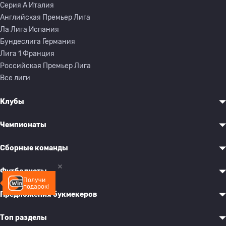
Серия A Италия
Английская Премьер Лига
Ла Лига Испания
Бундеслига Германия
Лига 1 Франция
Российская Премьер Лига
Все лиги
Клубы
Чемпионаты
Сборные команды
Футболисты
Получи
подарок!
Предложения букмекеров
Топ разделы