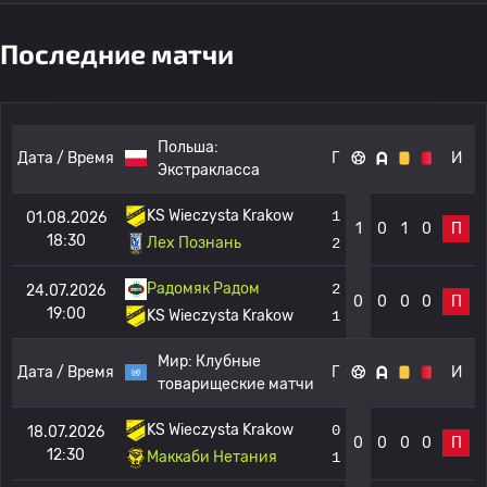
Последние матчи
Польша:
Дата / Время
Г
И
Экстракласса
KS Wieczysta Krakow
1
01.08.2026
1
0
1
0
П
18:30
Лех Познань
2
Радомяк Радом
2
24.07.2026
0
0
0
0
П
19:00
KS Wieczysta Krakow
1
Мир:
Клубные
Дата / Время
Г
И
товарищеские матчи
KS Wieczysta Krakow
0
18.07.2026
0
0
0
0
П
12:30
Маккаби Нетания
1