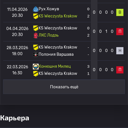
Рух Хожув
0
11.04.2026
0
0
0
0
В
20:30
KS Wieczysta Krakow
2
KS Wieczysta Krakow
0
04.04.2026
0
0
1
0
П
20:30
ЛКС Лодзь
2
KS Wieczysta Krakow
-
28.03.2026
0
0
0
0
Н
18:00
Полония Варшава
-
Конюшня Милец
3
22.03.2026
0
0
0
0
П
16:30
KS Wieczysta Krakow
1
Показать ещё
Карьера