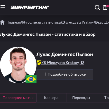
Главная
Футбольная статистика
KS Wieczysta Krakow
Лукас До
Лукас Домингес Пьязон - статистика и обзор
Лукас Домингес Пьязон
KS Wieczysta Krakow, 12
Подробнее об игроке
Последние матчи
Карьера
Переходы
Тр