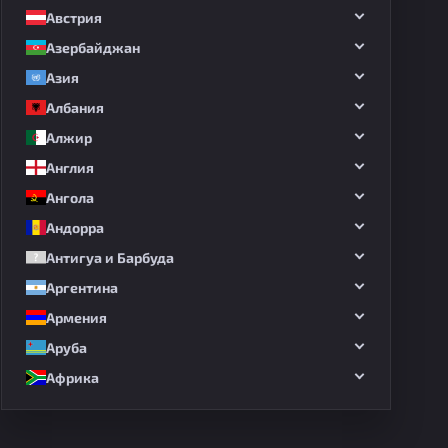
Австрия
Азербайджан
Азия
Албания
Алжир
Англия
Ангола
Андорра
Антигуа и Барбуда
Аргентина
Армения
Аруба
Африка