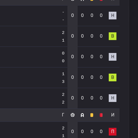
-
0
0
0
0
Н
-
2
0
0
0
0
В
1
0
0
0
0
0
Н
0
1
0
0
0
0
В
3
2
0
0
0
0
Н
2
Г
И
2
0
0
0
0
П
1