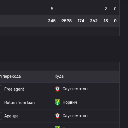
5
2
0
245
9598
174
262
13
0
п перехода
Куда
Саутгемптон
Free agent
Норвич
Return from loan
Саутгемптон
Аренда