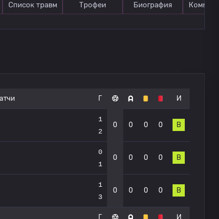
Список травм
Трофеи
Биография
Коммен
атчи
Г
И
1
0
0
0
0
В
2
0
0
0
0
0
В
1
1
0
0
0
0
В
3
Г
И