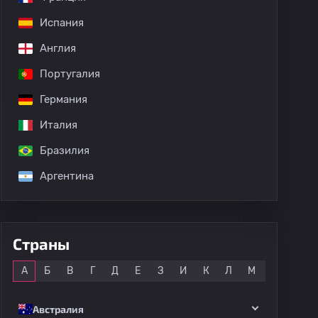
Испания
Англия
Португалия
Германия
Италия
Бразилия
Аргентина
Страны
Все
А
Б
В
Г
Д
Е
З
И
К
Л
М
Н
О
Австралия