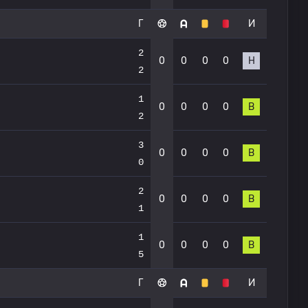
Г
И
2
0
0
0
0
Н
2
1
0
0
0
0
В
2
3
0
0
0
0
В
0
2
0
0
0
0
В
1
1
0
0
0
0
В
5
Г
И