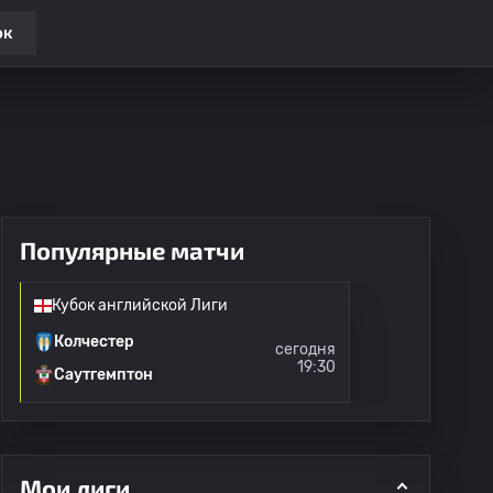
ок
Популярные матчи
Кубок английской Лиги
Колчестер
сегодня
19:30
Саутгемптон
Мои лиги