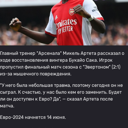
Главный тренер "Арсенала" Микель Артета рассказал о
ходе восстановления вингера Букайо Сака. Игрок
пропустил финальный матч сезона с "Эвертоном" (2:1)
из-за мышечного повреждения.
"У него была небольшая травма, поэтому сегодня он не
сыграл. К счастью, у нас было кем его заменить. Будет
ли он доступен к Евро? Да", — сказал Артета после
матча.
Евро-2024 начнется 14 июня.