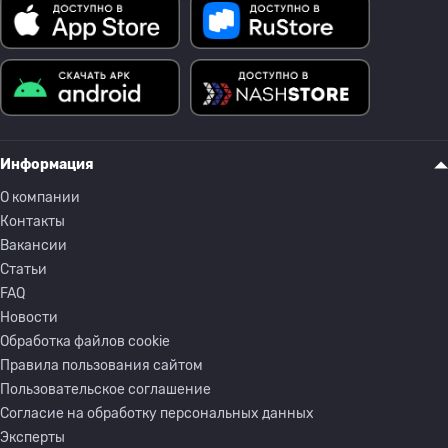
Информация
О компании
Контакты
Вакансии
Статьи
FAQ
Новости
Обработка файлов cookie
Правила пользования сайтом
Пользовательское соглашение
Согласие на обработку персональных данных
Эксперты