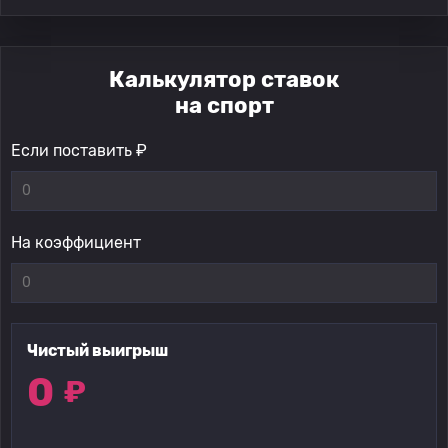
Калькулятор ставок
на спорт
Если поставить ₽
На коэффициент
Чистый выигрыш
0
₽