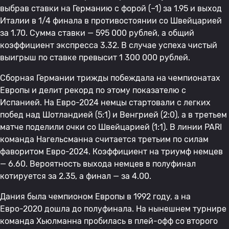
выбрав ставки на Германию с форой (–1) за 1.95 и выход
Италии в 1/4 финала в противостоянии со Швейцарией
за 1.70. Сумма ставки — 595 000 рублей, а общий
коэффициент экспресса 3.32. В случае успеха чистый
выигрыш по ставке превысит 1 300 000 рублей.
Сборная Германии трижды побеждала на чемпионатах
Европы и делит рекорд по этому показателю с
Испанией. На Евро-2024 немцы стартовали с легких
побед над Шотландией (5:1) и Венгрией (2:0), а в третьем
матче поделили очки со Швейцарией (1:1). В линии PARI
команда Нагельсманна считается третьим по силам
фаворитом Евро-2024. Коэффициент на триумф немцев
— 6.60. Вероятность выхода немцев в полуфинал
котируется за 2.35, а финал — за 4.00.
Дания была чемпионом Европы в 1992 году, а на
Евро-2020 дошла до полуфинала. На нынешнем турнире
команда Хьюлманна пробилась в плей-офф со второго