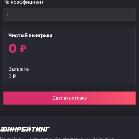
На коэффициент
Чистый выигрыш
0
₽
Выплата
0
₽
Сделать ставку