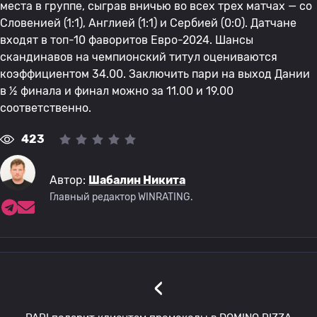
места в группе, сыграв вничью во всех трех матчах — со
Словенией (1:1), Англией (1:1) и Сербией (0:0). Датчане
входят в топ-10 фаворитов Евро-2024. Шансы
скандинавов на чемпионский титул оцениваются
коэффициентом 34.00. Заключить пари на выход Дании
в ½ финала и финал можно за 11.00 и 19.00
соответственно.
423
Автор:
Шабалин Никита
Главный редактор WINRATING.
‹