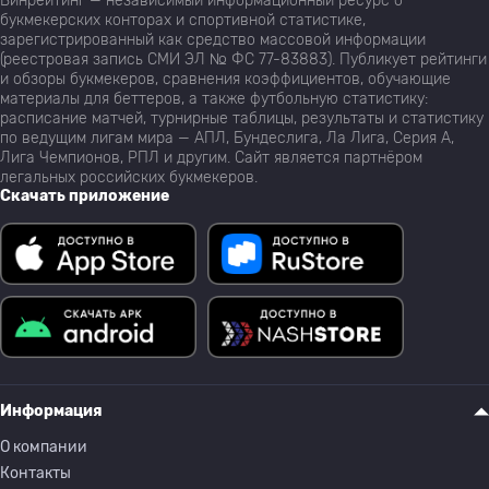
Винрейтинг — независимый информационный ресурс о
букмекерских конторах и спортивной статистике,
зарегистрированный как средство массовой информации
(реестровая запись СМИ ЭЛ № ФС 77-83883). Публикует рейтинги
и обзоры букмекеров, сравнения коэффициентов, обучающие
материалы для беттеров, а также футбольную статистику:
расписание матчей, турнирные таблицы, результаты и статистику
по ведущим лигам мира — АПЛ, Бундеслига, Ла Лига, Серия А,
Лига Чемпионов, РПЛ и другим. Сайт является партнёром
легальных российских букмекеров.
Скачать приложение
Информация
О компании
Контакты