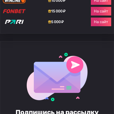
На сайт
10 000 ₽
На сайт
15 000 ₽
На сайт
5 000 ₽
Подпишись на рассылку