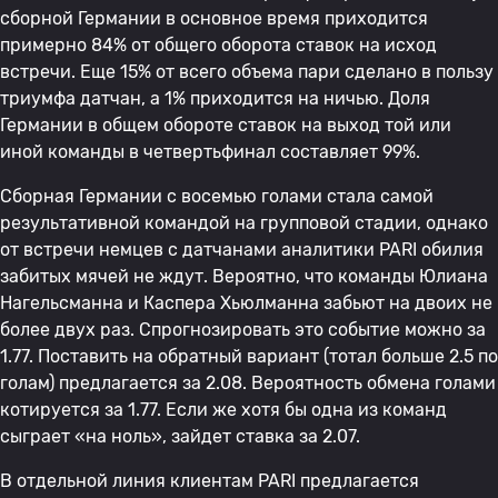
сборной Германии в основное время приходится
примерно 84% от общего оборота ставок на исход
встречи. Еще 15% от всего объема пари сделано в пользу
триумфа датчан, а 1% приходится на ничью. Доля
Германии в общем обороте ставок на выход той или
иной команды в четвертьфинал составляет 99%.
Сборная Германии с восемью голами стала самой
результативной командой на групповой стадии, однако
от встречи немцев с датчанами аналитики PARI обилия
забитых мячей не ждут. Вероятно, что команды Юлиана
Нагельсманна и Каспера Хьюлманна забьют на двоих не
более двух раз. Спрогнозировать это событие можно за
1.77. Поставить на обратный вариант (тотал больше 2.5 по
голам) предлагается за 2.08. Вероятность обмена голами
котируется за 1.77. Если же хотя бы одна из команд
сыграет «на ноль», зайдет ставка за 2.07.
В отдельной линия клиентам PARI предлагается