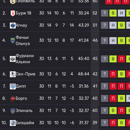
П
П
П
1.
Тионвиль
30
18
6
6
17
53:36
60
?
В
Н
2.
Бурж 18
30
14
10
6
11
35:24
52
?
Н
В
3.
Агнау
30
14
9
7
14
43:29
51
Феньи
4.
30
12
10
8
17
41:24
46
?
Н
В
Ольнуа
Фуриани
5.
30
13
6
11
5
45:40
45
?
В
П
Альяни
?
П
В
6.
Сен-Прив
30
12
6
12
4
48:44
42
?
П
П
7.
Дипп
30
11
8
11
-5
31:36
41
?
П
В
8.
Борго
30
11
7
12
-5
32:37
40
?
В
П
9.
Эпиналь
30
11
7
12
-5
32:37
40
?
П
В
10.
Биэшайм
30
10
10
10
-6
31:37
39