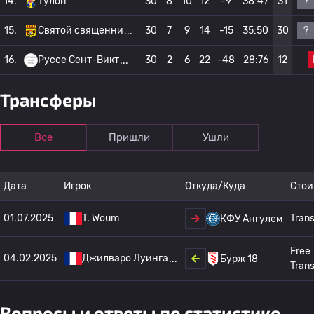
?
14.
Тулон
30
8
10
12
-9
38:47
31
?
15.
Святой священни
30
7
9
14
-15
35:50
30
16.
Руссе Сент-Викт
30
2
6
22
-48
28:76
12
Трансферы
Все
Пришли
Ушли
Дата
Игрок
Откуда/Куда
Стои
01.07.2025
T. Woum
Trans
КФУ Ангулем
Free
04.02.2025
Джилваро Луинга
Бурж 18
Trans
Вопросы и ответы по статистике