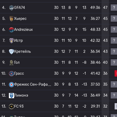
?
4.
GFA74
30
13
8
9
13
49:36
47
?
5.
Хьерес
30
11
12
7
9
36:27
45
?
6.
Andrezieux
30
12
9
9
15
48:33
45
?
7.
Истр
30
11
10
9
10
42:32
43
?
8.
Кретейль
30
12
7
11
2
36:34
43
?
9.
Гол
30
11
8
11
-8
38:46
40
10.
Грасс
30
9
9
12
-1
41:42
36
?
11.
Фрежюс Сен-Рафа
30
9
8
13
-13
37:50
35
?
12.
Лимонэ
30
9
7
14
-13
36:49
34
13.
FC 93
30
7
11
12
-2
29:31
32