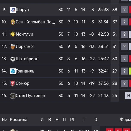
?
9.
Шоруа
30
11
5
14
-3
35:38
38
?
10.
Сен-Коломбан Ло
30
9
10
11
-3
31:34
37
?
11.
Монтлуи
30
7
10
13
-8
42:50
31
?
12.
Лорьян 2
30
9
5
16
-13
38:51
31
?
13.
Шатобриан
30
8
6
16
-22
25:47
30
?
14.
Гранвиль
30
6
11
13
-9
32:41
29
?
15.
Сомюр
30
6
10
14
-19
37:56
28
Н
16.
Стад Пуатевен
30
5
11
14
-22
21:43
25
№
Команда
И
В
Н
П
РГ
Г
О
Форм