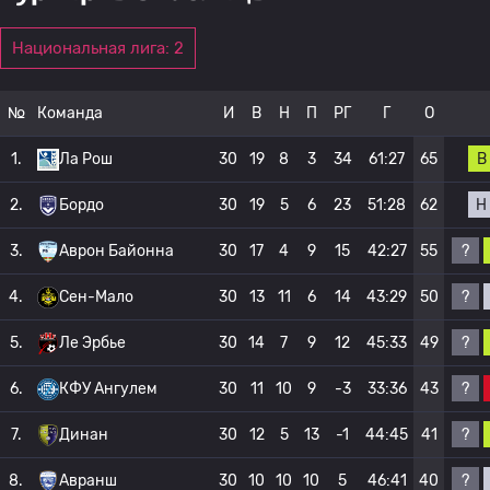
Национальная лига: 2
№
Команда
И
В
Н
П
РГ
Г
О
В
1.
Ла Рош
30
19
8
3
34
61:27
65
Н
2.
Бордо
30
19
5
6
23
51:28
62
?
3.
Аврон Байонна
30
17
4
9
15
42:27
55
?
4.
Сен-Мало
30
13
11
6
14
43:29
50
?
5.
Ле Эрбье
30
14
7
9
12
45:33
49
?
6.
КФУ Ангулем
30
11
10
9
-3
33:36
43
?
7.
Динан
30
12
5
13
-1
44:45
41
?
8.
Авранш
30
10
10
10
5
46:41
40