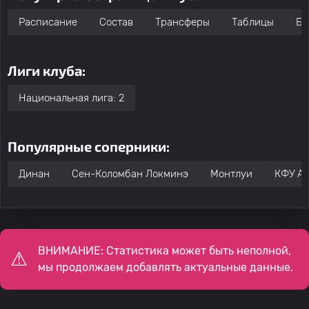
Расписание
Состав
Трансферы
Таблицы
Бо
Лиги клуба:
Национальная лига: 2
Популярные соперники:
Динан
Сен-Коломбан Локминэ
Монтлуи
КФУ А
ВНИМАНИЕ: Статистика может быть неполной,
мы продолжаем добавлять актуальные данные.