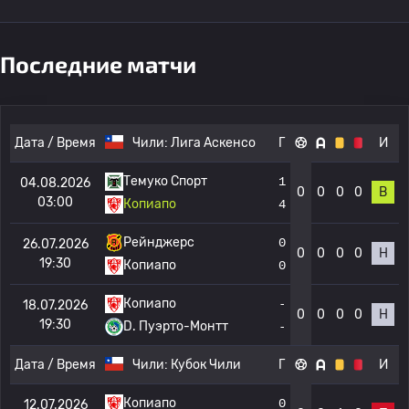
Последние матчи
Дата / Время
Чили:
Лига Аскенсо
Г
И
Темуко Спорт
1
04.08.2026
0
0
0
0
В
03:00
Копиапо
4
Рейнджерс
0
26.07.2026
0
0
0
0
Н
19:30
Копиапо
0
Копиапо
-
18.07.2026
0
0
0
0
Н
19:30
D. Пуэрто-Монтт
-
Дата / Время
Чили:
Кубок Чили
Г
И
Копиапо
0
12.07.2026