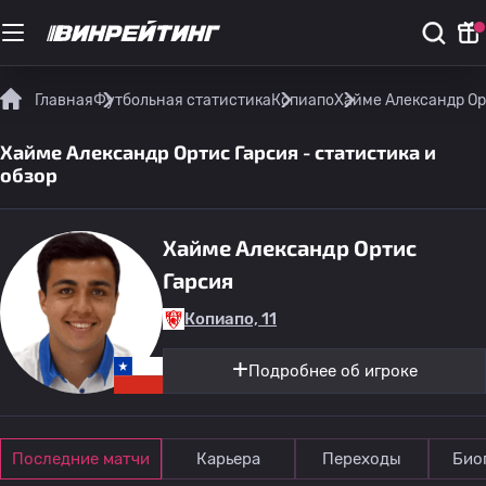
Главная
Футбольная статистика
Копиапо
Хайме Александр Орт
Хайме Александр Ортис Гарсия - статистика и
обзор
Хайме Александр Ортис
Гарсия
Копиапо, 11
Подробнее об игроке
Последние матчи
Карьера
Переходы
Био