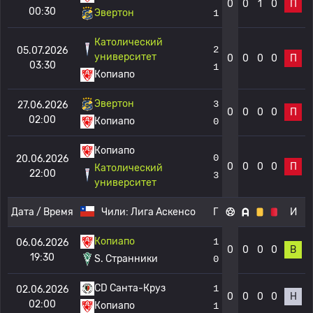
0
0
1
0
П
00:30
Эвертон
1
Католический
2
05.07.2026
университет
0
0
0
0
П
03:30
1
Копиапо
Эвертон
3
27.06.2026
0
0
0
0
П
02:00
Копиапо
0
Копиапо
0
20.06.2026
0
0
0
0
П
Католический
22:00
3
университет
Дата / Время
Чили:
Лига Аскенсо
Г
И
Копиапо
1
06.06.2026
0
0
0
0
В
19:30
S. Странники
0
CD Санта-Круз
1
02.06.2026
0
0
0
0
Н
02:00
Копиапо
1