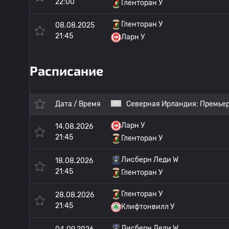
22:00
Гленторан У
Гленторан У
08.08.2025
21:45
Ларн У
Расписание
Дата / Время
Северная Ирландия:
Премьер
Ларн У
14.08.2026
21:45
Гленторан У
Лисберн Леди W
18.08.2026
21:45
Гленторан У
Гленторан У
28.08.2026
21:45
Клифтонвилл У
Лисберн Леди W