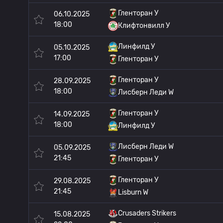
Гленторан У
06.10.2025
18:00
Клифтонвилл У
Линфилд У
05.10.2025
17:00
Гленторан У
Гленторан У
28.09.2025
18:00
Лисберн Леди W
Гленторан У
14.09.2025
18:00
Линфилд У
Лисберн Леди W
05.09.2025
21:45
Гленторан У
Гленторан У
29.08.2025
21:45
Lisburn W
Crusaders Strikers
15.08.2025