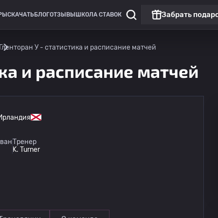
Забрать подар
РЫ
СКАЧАТЬ
БЛОГ
ОТЗЫВЫ
ШКОЛА СТАВОК
Гленторан У - статистика и расписание матчей
ика и расписание матчей
Ирландия
Премьер-лига: женщины
ван
Тренер
K. Turner
Ларн У
14.08
21:45
Гленторан У