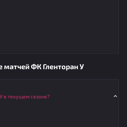
е матчей ФК Гленторан У
 У в текущем сезоне?