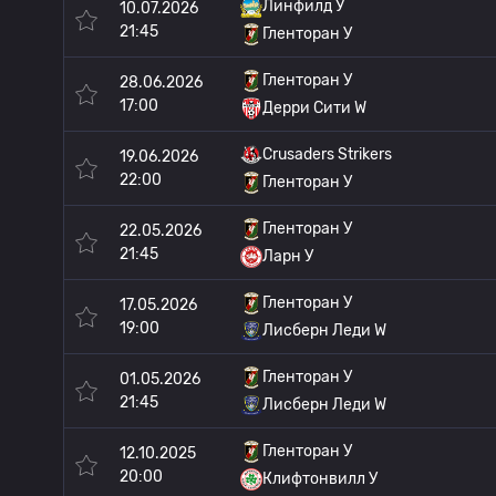
Линфилд У
10.07.2026
21:45
Гленторан У
Гленторан У
28.06.2026
17:00
Дерри Сити W
Crusaders Strikers
19.06.2026
22:00
Гленторан У
Гленторан У
22.05.2026
21:45
Ларн У
Гленторан У
17.05.2026
19:00
Лисберн Леди W
Гленторан У
01.05.2026
21:45
Лисберн Леди W
Гленторан У
12.10.2025
20:00
Клифтонвилл У