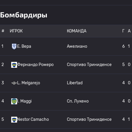
Бомбардиры
#
ИГРОК
КОМАНДА
Г
A
1
E. Вера
Амелиано
6
1
2
Фернандо Ромеро
Спортиво Триниденсе
5
0
3
L. Melgarejo
Libertad
4
0
4
I. Maggi
Сп. Лукено
4
0
5
Nestor Camacho
Спортиво Триниденсе
4
1