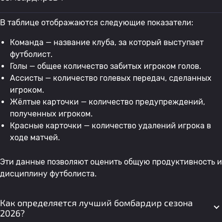
Тринидад
В таблице отображаются следующие показатели:
25
Diego Acosta
2 мая
1
0
Команда — название клуба, за который выступает
футболист.
Matias Caceres Aguero
Голы — общее количество забитых игроком голов.
26
2 мая
1
0
Fernando
Ассисты — количество голевых передач, сделанных
игроком.
Жёлтые карточки — количество предупреждений,
27
Николас Андрес Мана
Спортиво Триниденсе
1
1
полученных игроком.
Красные карточки — количество удалений игрока в
Алекс Родриго
ходе матчей.
28
Амелиано
1
0
Сервиан Гименес
Эти данные позволяют оценить общую продуктивность и
дисциплину футболиста.
29
C. Ocampos
Амелиано
1
0
Как определяется лучший бомбардир сезона
30
G. Servio
Клуб "Гуарани
1
0
2026?