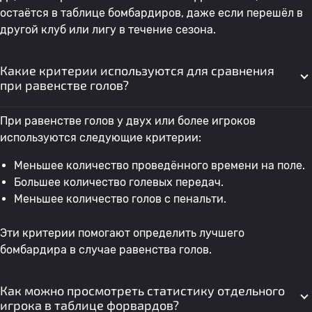
остаётся в таблице бомбардиров, даже если перешёл в
другой клуб или лигу в течение сезона.
38
Sergio Mendoza
Спортиво Триниденсе
1
0
Какие критерии используются для сравнения
при равенстве голов?
39
A. Да Сильвейра
Спортиво Триниденсе
1
0
При равенстве голов у двух или более игроков
40
Marcelo Chaparro
Серро Портеньо
0
0
используются следующие критерии:
Меньшее количество проведённого времени на поле.
41
Mauricio De Carvalho
Серро Портеньо
0
Большее количество голевых передач.
Меньшее количество голов с пенальти.
42
J. Итурбе
Серро Портеньо
0
0
Эти критерии помогают определить лучшего
бомбардира в случае равенства голов.
43
Matias Perez
Серро Портеньо
0
1
Как можно просмотреть статистику отдельного
44
Amin Cristaldo
Серро Портеньо
0
игрока в таблице форвардов?