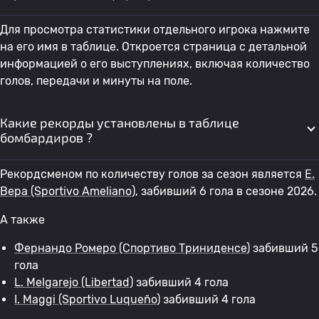
Для просмотра статистики отдельного игрока нажмите
Серхио Андрес
45
Серро Портеньо
0
на его имя в таблице. Откроется страница с детальной
Москера Сапата
информацией о его выступлениях, включая количество
голов, передачи и минуты на поле.
46
F. Noguera
Серро Портеньо
0
0
Какие рекорды установлены в таблице
Фабрисио Домингес
бомбардиров ?
47
Серро Портеньо
0
1
Уэртас
Рекордсменом по количеству голов за сезон является
E.
Вера
(Sportivo Ameliano)
, забивший 6 гола в сезоне 2026.
48
Edgar Paez
Серро Портеньо
0
0
А также
Аксель Роландо
49
Серро Портеньо
0
Фернандо Ромеро
(Спортиво Триниденсе)
забивший 5
Каньете Ортис
гола
L. Melgarejo
(Libertad)
забивший 4 гола
50
L. Кинтана
Серро Портеньо
0
0
I. Maggi
(Sportivo Luqueño)
забивший 4 гола