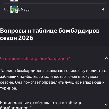
05
4
I. Maggi
Вилфридо Мануэль
19
Депортиво Реколета
1
3
Баэс Матто
Вопросы к таблице бомбардиров
20
G. Bogado
Сп. Лукено
1
2
сезон 2026
21
P. Риверос
Сп. Лукено
1
0
Что такое таблица бомбардиров?
Уолтер Дэвид
22
Амелиано
1
0
Родригес Бургос
Таблица бомбардиров показывает список футболистов,
забивших наибольшее количество голов в текущем
сезоне. Она помогает определить лучших нападающих
Луис Мигель Айяла
23
Амелиано
1
0
турнира.
Брусиль
Какие данные отображаются в таблице
Хулио Сесар Гонсалес
24
Амелиано
1
0
бомбардиров ?