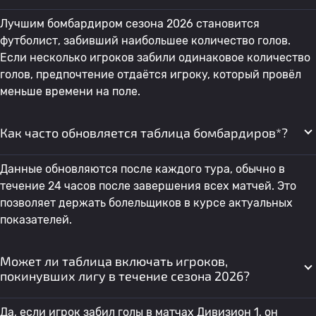
31
Gustavo Viera
Спортиво Триниденсе
1
0
Лучшим бомбардиром сезона 2026 становится
футболист, забивший наибольшее количество голов.
Если несколько игроков забили одинаковое количество
Педро Федерико Баэс
32
Рубио Ну
1
0
голов, предпочтение отдаётся игроку, который провёл
Бенитес
меньше времени на поле.
33
Estiven Perez
Рубио Ну
1
0
Как часто обновляется таблица бомбардиров*?
34
Bruno Valdez
Спортиво Триниденсе
1
1
Данные обновляются после каждого тура, обычно в
течение 24 часов после завершения всех матчей. Это
позволяет держать болельщиков в курсе актуальных
35
A. Мориниго
Спортиво Триниденсе
1
2
показателей.
Г-н Лука Андреа
Может ли таблица включать игроков,
36
Амелиано
1
0
Фалабелла
покинувших лигу в течение сезона 2026?
Да, если игрок забил голы в матчах Дивизион 1, он
37
Lucas Gonzalez
Спортиво Триниденсе
1
0