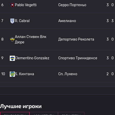
6
Pablo Vegetti
Серро Портеньо
3
0
7
R. Cabral
Амелиано
3
3
Аллан Стивен Влк
8
Депортиво Реколета
3
0
Дюре
9
Clementino Gonzalez
Спортиво Триниденсе
3
0
10
S. Кинтана
Сп. Лукено
2
0
Нельсон Ариэль Гауто
11
Спортиво Триниденсе
2
1
Кастильо
Лучшие игроки
Альдо Вальмор
12
Депортиво Реколета
2
1