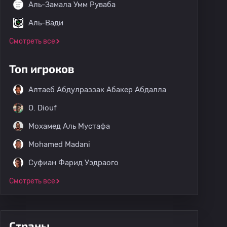
Аль-Замала Умм Руваба
Аль-Вади
Смотреть все
Топ игроков
Алтаеб Абдулраззак Абакер Абдалла
O. Diouf
Мохамед Аль Мустафа
Mohamed Madani
Суфиан Фарид Уэдраого
Смотреть все
Страны
Все