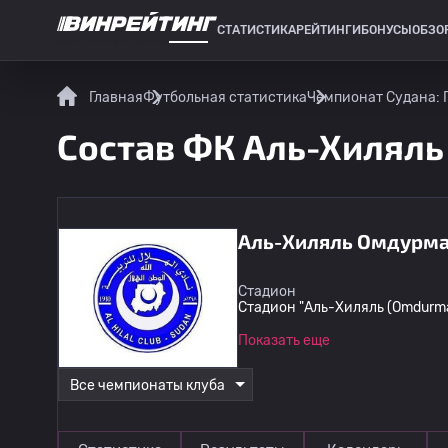
СТАТИСТИКА
РЕЙТИНГИ
БОНУСЫ
ОБЗО
СПОРТИВНАЯ СТАТИСТИКА
Главная
Футбольная статистика
Чемпионат Судана: 
Состав ФК Аль-Хилял
Аль-Хиляль Омдурм
Стадион
Стадион "Аль-Хиляль (Omdurm
Показать еще
Все чемпионаты клуба