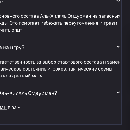
а?
сновного состава Аль-Хиляль Омдурман на запасных
ды. Это помогает избежать переутомления и травм,
чить опыт.
а на игру?
тветственность за выбор стартового состава и замен
зическое состояние игроков, тактические схемы,
а конкретный матч.
 Аль-Хиляль Омдурман?
ман
в
за -.