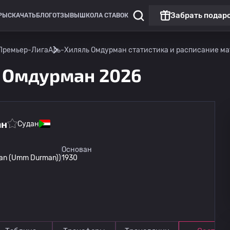
Забрать подар
РЫ
СКАЧАТЬ
БЛОГ
ОТЗЫВЫ
ШКОЛА СТАВОК
Премьер-Лига
Аль-Хиляль Омдурман статистика и расписание м
ь Омдурман 2026
ан
Судан
Лига Европы
Матч дня
Основан
an (Umm Durman))
1930
Горник Забже
13.08
20:00
Ференцварош