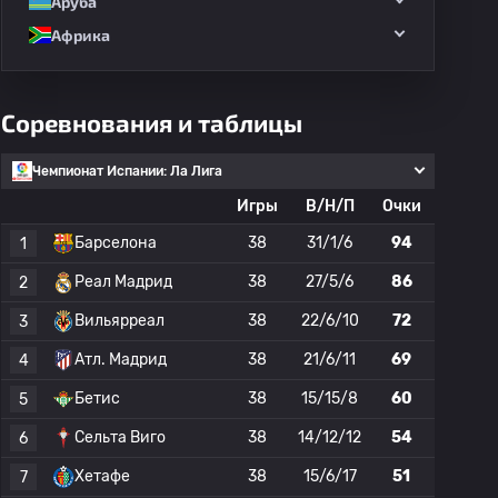
Аруба
Африка
Соревнования и таблицы
Чемпионат Испании: Ла Лига
Игры
В/Н/П
Очки
Барселона
38
31/1/6
94
1
Реал Мадрид
38
27/5/6
86
2
Вильярреал
38
22/6/10
72
3
Атл. Мадрид
38
21/6/11
69
4
Бетис
38
15/15/8
60
5
Сельта Виго
38
14/12/12
54
6
Хетафе
38
15/6/17
51
7