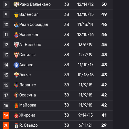
Райо Вальекано
38
12/14/12
50
8
Валенсия
38
13/10/15
49
9
Реал Сосьедад
38
11/13/14
46
10
Эспаньол
38
12/10/16
46
11
Ат Бильбао
38
13/6/19
45
12
Севилья
38
12/7/19
43
13
Алавес
38
11/10/17
43
14
Эльче
38
10/13/15
43
15
Леванте
38
11/9/18
42
16
Осасуна
38
11/9/18
42
17
Майорка
38
11/9/18
42
18
Жирона
38
9/14/15
41
19
R. Овьедо
38
6/11/21
29
20