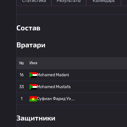
Статистика
Результаты
Календарь
Состав
Вратари
№
Имя
16
Mohamed Madani
33
Mohamed Mustafa
1
Суфиан Фарид Уэ
Защитники