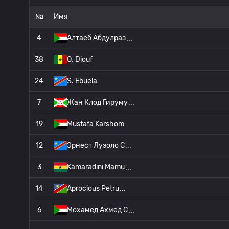
№
Имя
4
Алтаеб Абдулраз
38
O. Diouf
24
S. Ebuela
7
Жан Клод Гируму
19
Mustafa Karshom
12
Эрнест Лузоло С
3
Kamaradini Mamu
14
Aprocious Petru
6
Мохамед Ахмед С