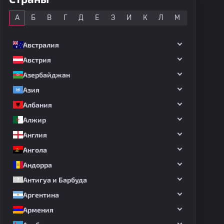
А
Б
В
Г
Д
Е
З
И
К
Л
М
Н
О
Австралия
Австрия
Азербайджан
Азия
Албания
Алжир
Англия
Ангола
Андорра
Антигуа и Барбуда
Аргентина
Армения