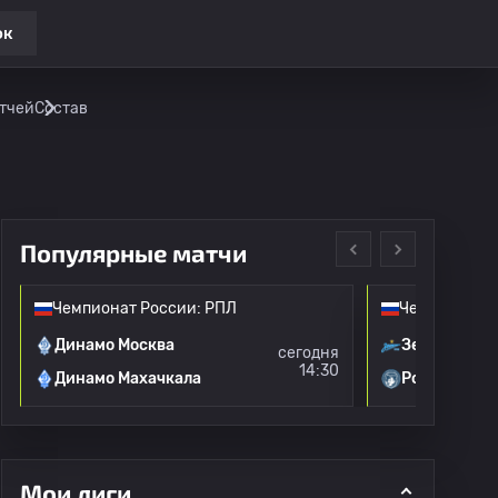
ок
атчей
Состав
Популярные матчи
Чемпионат России: РПЛ
Чемпионат Р
Динамо Москва
Зенит
сегодня
14:30
Динамо Махачкала
Родина Мос
Мои лиги