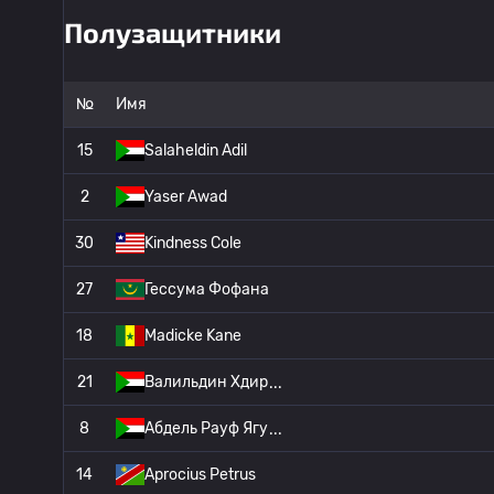
Полузащитники
№
Имя
15
Salaheldin Adil
2
Yaser Awad
30
Kindness Cole
27
Гессума Фофана
18
Madicke Kane
21
Валильдин Хдир
8
Абдель Рауф Ягу
14
Aprocius Petrus