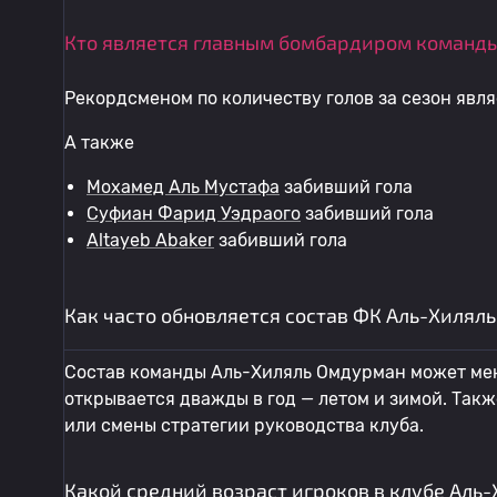
Кто является главным бомбардиром команды
Рекордсменом по количеству голов за сезон явл
А также
Мохамед Аль Мустафа
забивший гола
Суфиан Фарид Уэдраого
забивший гола
Altayeb Abaker
забивший гола
Как часто обновляется состав ФК Аль-Хилял
Состав команды Аль-Хиляль Омдурман может меня
открывается дважды в год — летом и зимой. Так
или смены стратегии руководства клуба.
Какой средний возраст игроков в клубе Аль