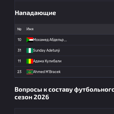
Нападающие
№
Имя
10
Мохамед Абдельр
31
Sunday Adetunji
11
Адама Кулибали
23
Ahmed M'Bracek
Вопросы к составу футбольног
сезон 2026