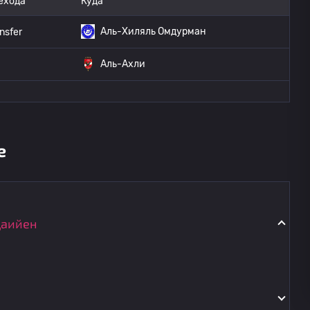
ехода
Куда
Аль-Хиляль Омдурман
nsfer
Аль-Ахли
е
Даийен