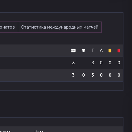
онатов
Статистика международных матчей
Г
А
3
3
0
0
0
3
0
3
0
0
0