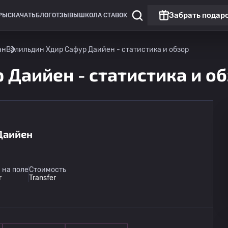
Забрать подар
РЫ
СКАЧАТЬ
БЛОГ
ОТЗЫВЫ
ШКОЛА СТАВОК
ан
Валильдин Хдир Сафур Даийен - статистика и обзор
 Даийен - статистика и о
Даийен
Чемпионат России: РПЛ
Матч дня
Динамо Москва
09.08
 на поле
Стоимость
14:30
Динамо Махачкала
r
Transfer