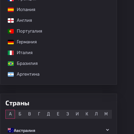
Испания
Англия
Португалия
Германия
Италия
Бразилия
Аргентина
Страны
Все
А
Б
В
Г
Д
Е
З
И
К
Л
М
Н
О
Австралия