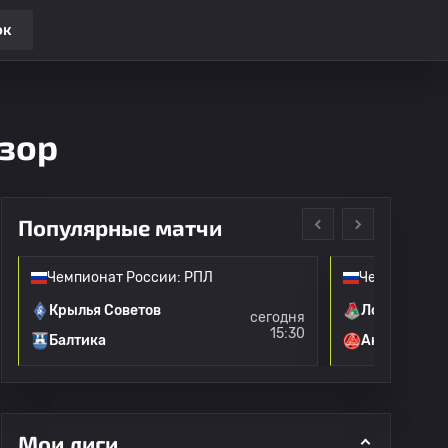
ок
бзор
Популярные матчи
Чемпионат России: РПЛ
Чемпионат Р
Крылья Советов
Локомотив 
сегодня
15:30
Балтика
Акрон
Мои лиги