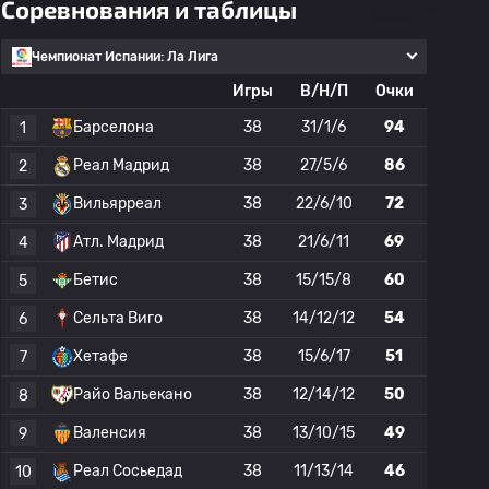
Соревнования и таблицы
Чемпионат Испании: Ла Лига
Игры
В/Н/П
Очки
Барселона
38
31/1/6
94
1
Реал Мадрид
38
27/5/6
86
2
Вильярреал
38
22/6/10
72
3
Атл. Мадрид
38
21/6/11
69
4
Бетис
38
15/15/8
60
5
Сельта Виго
38
14/12/12
54
6
Хетафе
38
15/6/17
51
7
Райо Вальекано
38
12/14/12
50
8
Валенсия
38
13/10/15
49
9
Реал Сосьедад
38
11/13/14
46
10