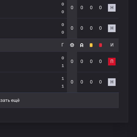
0
0
0
0
0
Н
0
0
0
0
0
0
Н
0
Г
И
0
0
0
0
0
П
1
1
0
0
0
0
Н
1
зать ещё