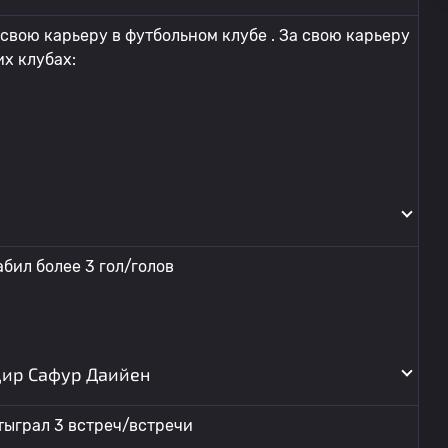
вою карьеру в футбольном клубе . За свою карьеру
х клубах:
бил более 3 гол/голов
дир Сафур Даийен
тыграл 3 встреч/встречи