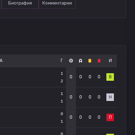
Биография
Комментарии
А
Г
И
1
0
0
0
0
В
2
1
0
0
0
0
Н
1
0
0
0
0
0
П
1
0