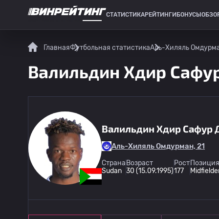
СТАТИСТИКА
РЕЙТИНГИ
БОНУСЫ
ОБЗО
СПОРТИВНАЯ СТАТИСТИКА
Главная
Футбольная статистика
Аль-Хиляль Омдурм
Валильдин Хдир Сафур
Валильдин Хдир Сафур 
Аль-Хиляль Омдурман, 21
Страна
Возраст
Рост
Позиция
Sudan
30 (15.09.1995)
177
Midfielde