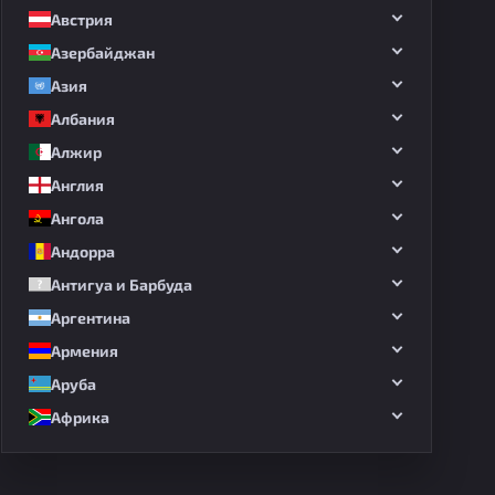
Австрия
Азербайджан
Азия
Албания
Алжир
Англия
Ангола
Андорра
Антигуа и Барбуда
Аргентина
Армения
Аруба
Африка