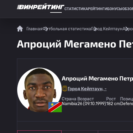
СТАТИСТИКА
РЕЙТИНГИ
БОНУСЫ
ОБЗО
СПОРТИВНАЯ СТАТИСТИКА
Главная
Футбольная статистика
Город Кейптаун
Апро
Апроций Мегамено Пет
Апроций Мегамено Петр
Город Кейптаун, -
Страна
Возраст
Рост
Позиц
Namibia
26 (09.10.1999)
182 cm
Defen