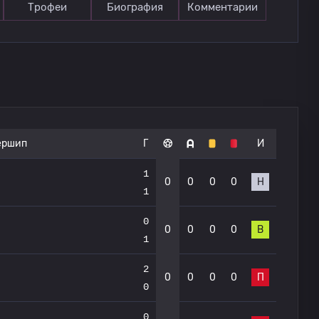
Трофеи
Биография
Комментарии
ершип
Г
И
1
0
0
0
0
Н
1
0
0
0
0
0
В
1
2
0
0
0
0
П
0
0