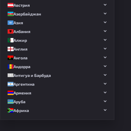
Австрия
Азербайджан
Азия
Албания
Алжир
Англия
Ангола
Андорра
Антигуа и Барбуда
Аргентина
Армения
Аруба
Африка