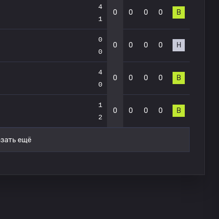
4
0
0
0
0
В
1
0
0
0
0
0
Н
0
4
0
0
0
0
В
0
1
0
0
0
0
В
2
зать ещё