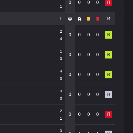
0
0
0
0
П
1
Г
И
2
0
0
0
0
В
4
1
0
0
0
0
В
0
4
0
0
0
0
В
0
0
0
0
0
0
Н
0
2
0
0
0
0
П
1
0