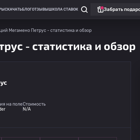
Забрать подар
РЫ
СКАЧАТЬ
БЛОГ
ОТЗЫВЫ
ШКОЛА СТАВОК
ций Мегамено Петрус - статистика и обзор
рус - статистика и обзор
ус
Чемпионат России: РПЛ
Матч дня
Зенит
09.08
ия на поле
Стоимость
17:00
Родина Москва
der
N/A