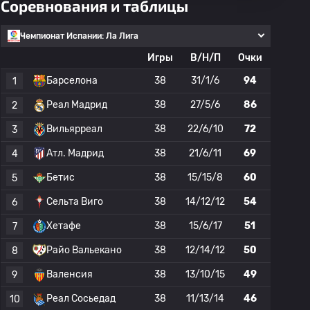
Соревнования и таблицы
Чемпионат Испании: Ла Лига
Игры
В/Н/П
Очки
Барселона
38
31/1/6
94
1
Реал Мадрид
38
27/5/6
86
2
Вильярреал
38
22/6/10
72
3
Атл. Мадрид
38
21/6/11
69
4
Бетис
38
15/15/8
60
5
Сельта Виго
38
14/12/12
54
6
Хетафе
38
15/6/17
51
7
Райо Вальекано
38
12/14/12
50
8
Валенсия
38
13/10/15
49
9
Реал Сосьедад
38
11/13/14
46
10