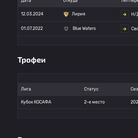
Дата
Откуда
Тип пер
12.03.2024
Лирия
Н/
01.07.2022
Blue Waters
Св
Трофеи
Лига
Статус
Се
Кубок КОСАФА
2-е место
202