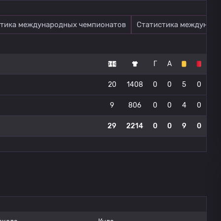
тика международных чемпионатов
Статистика междунаро
Г
А
20
1408
0
0
5
0
9
806
0
0
4
0
29
2214
0
0
9
0