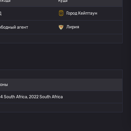
ехода
Куда
Город Кейптаун
Д
Лирия
ободный агент
зоны
4 South Africa, 2022 South Africa