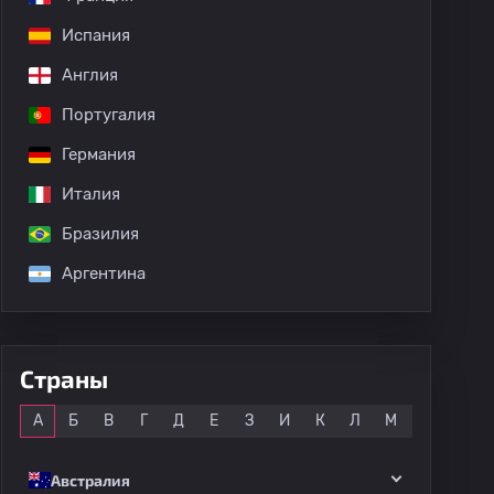
Испания
дных матчей
Англия
Португалия
Германия
Италия
Бразилия
Аргентина
Страны
Все
А
Б
В
Г
Д
Е
З
И
К
Л
М
Н
О
Австралия