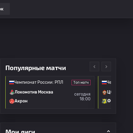
ок
Популярные матчи
Чемпионат России: РПЛ
Чемпионат Р
Топ матч
Локомотив Москва
ЦСКА Москв
сегодня
18:00
Акрон
ФК Ростов
Мои лиги