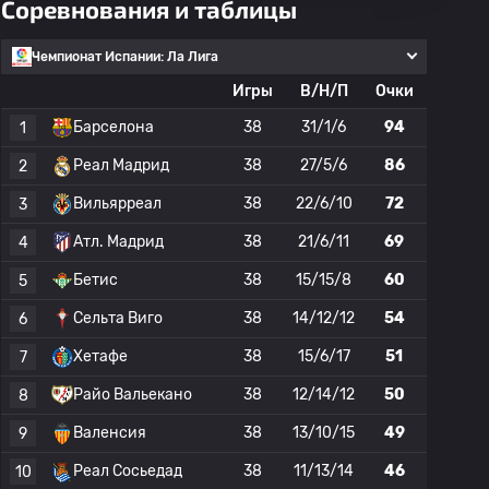
Соревнования и таблицы
Чемпионат Испании: Ла Лига
Игры
В/Н/П
Очки
Барселона
38
31/1/6
94
1
Реал Мадрид
38
27/5/6
86
2
Вильярреал
38
22/6/10
72
3
Атл. Мадрид
38
21/6/11
69
4
Бетис
38
15/15/8
60
5
Сельта Виго
38
14/12/12
54
6
Хетафе
38
15/6/17
51
7
Райо Вальекано
38
12/14/12
50
8
Валенсия
38
13/10/15
49
9
Реал Сосьедад
38
11/13/14
46
10