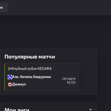
ок
Популярные матчи
Клубный кубок КЕСАФА
Аль-Хиляль Омдурман
сегодня
16:00
Джамус
Мои лиги