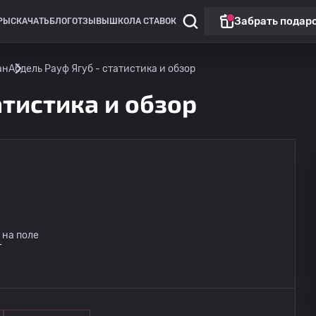
Забрать подар
РЫ
СКАЧАТЬ
БЛОГ
ОТЗЫВЫ
ШКОЛА СТАВОК
ан
Абдель Рауф Ягуб - статистика и обзор
атистика и обзор
 на поле
r