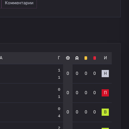
Комментарии
А
Г
И
1
0
0
0
0
Н
1
0
0
0
0
0
П
1
0
0
0
0
0
В
4
2