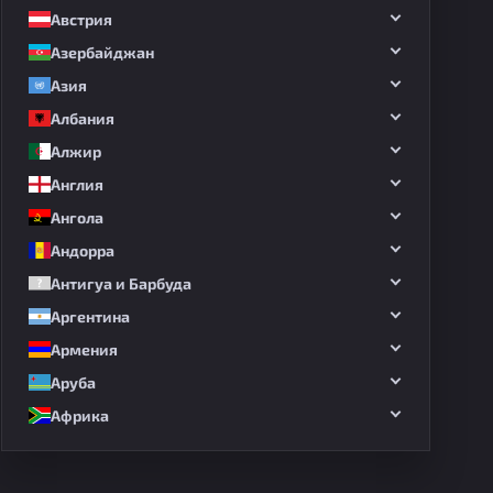
Австрия
Азербайджан
Азия
Албания
Алжир
Англия
Ангола
Андорра
Антигуа и Барбуда
Аргентина
Армения
Аруба
Африка