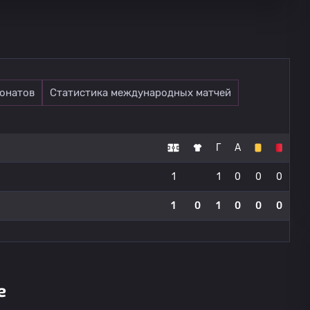
онатов
Статистика международных матчей
Г
А
1
1
0
0
0
1
0
1
0
0
0
е