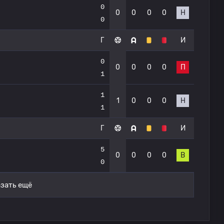
0
0
0
0
0
Н
0
Г
И
0
0
0
0
0
П
1
1
1
0
0
0
Н
1
Г
И
5
0
0
0
0
В
0
зать ещё