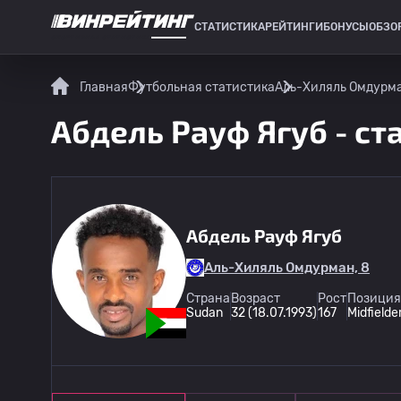
СТАТИСТИКА
РЕЙТИНГИ
БОНУСЫ
ОБЗО
СПОРТИВНАЯ СТАТИСТИКА
Главная
Футбольная статистика
Аль-Хиляль Омдурм
Абдель Рауф Ягуб - ст
Абдель Рауф Ягуб
Аль-Хиляль Омдурман, 8
Страна
Возраст
Рост
Позиция
Sudan
32 (18.07.1993)
167
Midfielde