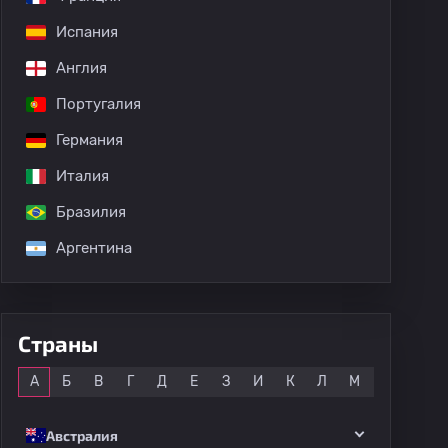
Испания
Англия
Португалия
Германия
Италия
Бразилия
Аргентина
Страны
Все
А
Б
В
Г
Д
Е
З
И
К
Л
М
Н
О
Австралия