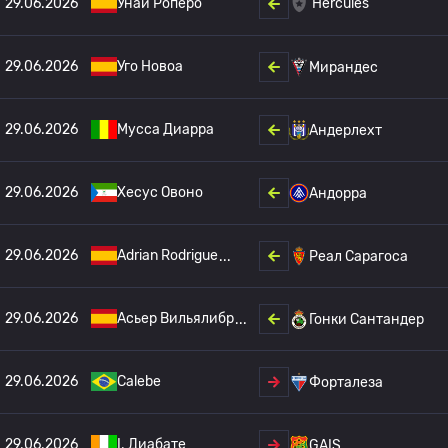
29.06.2026
Унаи Роперо
Hercules
29.06.2026
Уго Новоа
Мирандес
29.06.2026
Мусса Диарра
Андерлехт
29.06.2026
Хесус Овоно
Андорра
29.06.2026
Adrian Rodrigue
Реал Сарагоса
29.06.2026
Асьер Вильялибр
Гонки Сантандер
29.06.2026
Calebe
Форталеза
29.06.2026
I. Диабате
GAIS