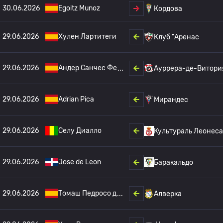
30.06.2026
Egoitz Munoz
Кордова
29.06.2026
Хулен Лартитеги
Клуб "Аренас
29.06.2026
Андер Санчес Фе
Ауррера-де-Витори
29.06.2026
Adrian Pica
Мирандес
29.06.2026
Селу Диалло
Культураль Леонеса
29.06.2026
Jose de Leon
Баракальдо
29.06.2026
Томаш Педросо д
Алверка