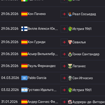
29.06.2026
Хон Пачеко
Реал Сосьедад
29.06.2026
Вилле Алекси Юк
Истрия 1961
29.06.2026
Хон Гуриди
Севилья
29.06.2026
Асьер Вильялибр
Гонки Сантандер
29.06.2026
Рауль Фернандес
Леганес
04.03.2026
Pablo Garcia
Сан Игнасио
03.02.2026
Густаво Идальго
Истрия 1961
31.01.2026
Андер Санчес Фе
Ауррера-де-Витори