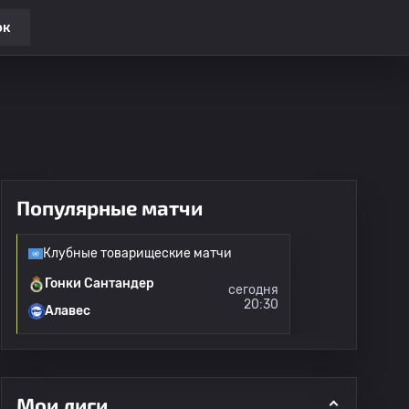
ок
Популярные матчи
Клубные товарищеские матчи
Гонки Сантандер
сегодня
20:30
Алавес
Мои лиги