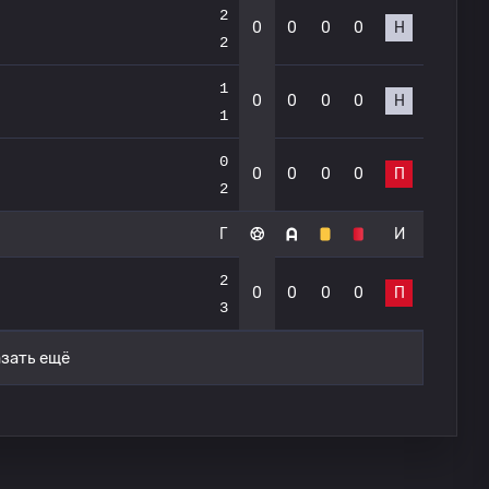
2
0
0
0
0
Н
2
1
0
0
0
0
Н
1
0
0
0
0
0
П
2
Г
И
2
0
0
0
0
П
3
зать ещё