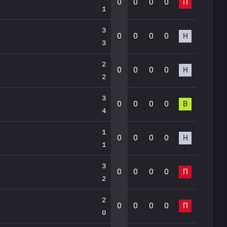
0
0
0
0
П
1
3
0
0
0
0
Н
3
2
0
0
0
0
Н
2
3
0
0
0
0
В
4
1
0
0
0
0
Н
1
3
0
0
0
0
П
2
2
0
0
0
0
П
0