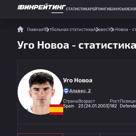
СТАТИСТИКА
РЕЙТИНГИ
БОНУСЫ
ОБЗО
СПОРТИВНАЯ СТАТИСТИКА
Главная
Футбольная статистика
Алавес
Уго Новоа - с
Уго Новоа - статистика
Уго Новоа
Алавес, 2
Страна
Возраст
Рост
Позици
Spain
23 (24.01.2003)
182
Defende