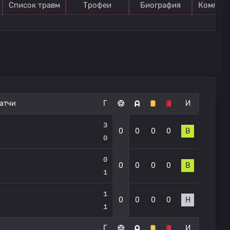
Список травм
Трофеи
Биография
Коммен
атчи
Г
И
3
0
0
0
0
В
0
0
0
0
0
0
В
1
1
0
0
0
0
Н
1
Г
И