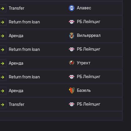
Алавес
Transfer
РБ Лейпциг
Return from loan
Вильярреал
Аренда
РБ Лейпциг
Return from loan
Утрехт
Аренда
РБ Лейпциг
Return from loan
Базель
Аренда
РБ Лейпциг
Transfer