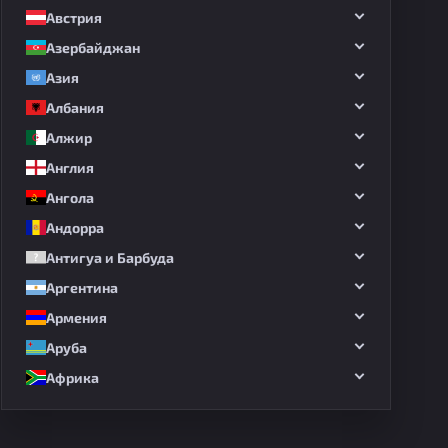
Австрия
Азербайджан
Азия
Албания
Алжир
Англия
Ангола
Андорра
Антигуа и Барбуда
Аргентина
Армения
Аруба
Африка