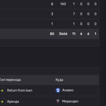
8
140
1
0
0
0
3
7
0
0
0
1
1
0
0
0
80
3666
11
6
6
1
Тип перехода
Куда
Алавес
Return from loan
Мирандес
Аренда