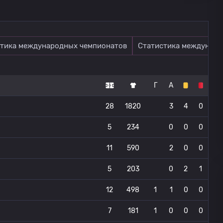
тика международных чемпионатов
Статистика междунаро
Г
А
28
1820
3
4
0
5
234
0
0
0
11
590
2
0
0
5
203
0
2
1
12
498
1
1
0
0
7
181
1
0
0
0