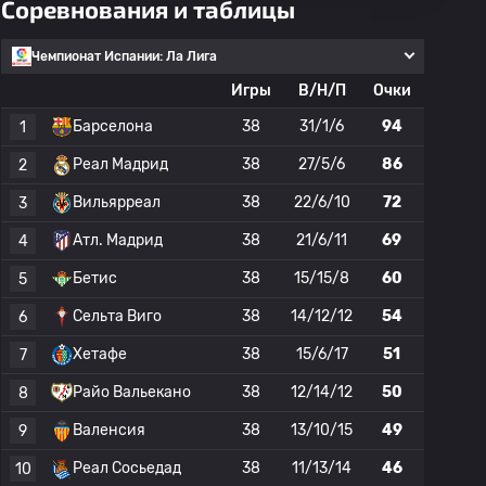
Соревнования и таблицы
Чемпионат Испании: Ла Лига
Игры
В/Н/П
Очки
Барселона
38
31/1/6
94
1
Реал Мадрид
38
27/5/6
86
2
Вильярреал
38
22/6/10
72
3
Атл. Мадрид
38
21/6/11
69
4
Бетис
38
15/15/8
60
5
Сельта Виго
38
14/12/12
54
6
Хетафе
38
15/6/17
51
7
Райо Вальекано
38
12/14/12
50
8
Валенсия
38
13/10/15
49
9
Реал Сосьедад
38
11/13/14
46
10