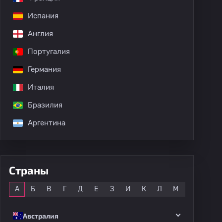
Испания
Англия
дных матчей
Португалия
Германия
Италия
Бразилия
Аргентина
Страны
Все
А
Б
В
Г
Д
Е
З
И
К
Л
М
Н
О
Австралия