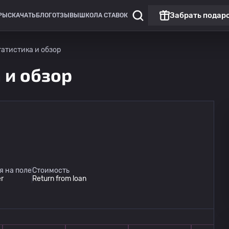
Забрать подар
РЫ
СКАЧАТЬ
БЛОГ
ОТЗЫВЫ
ШКОЛА СТАВОК
татистика и обзор
 и обзор
я на поле
Стоимость
r
Return from loan