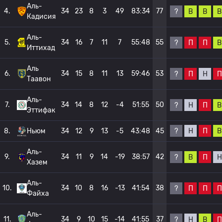
Аль-
4.
34
23
8
3
49
83:34
77
?
В
В
В
Кадисия
Аль-
5.
34
16
7
11
7
55:48
55
?
П
П
В
Иттихад
Аль
6.
34
15
8
11
13
59:46
53
?
П
Н
П
Таавон
Аль-
7.
34
14
8
12
-4
51:55
50
?
Н
П
В
Эттифак
?
Н
П
В
8.
Ньюм
34
12
9
13
-5
43:48
45
Аль-
9.
34
11
9
14
-19
38:57
42
?
В
П
Н
Хазем
Аль-
10.
34
10
8
16
-13
41:54
38
?
П
П
П
Файха
Аль-
11.
34
9
10
15
-14
41:55
37
?
Н
В
П