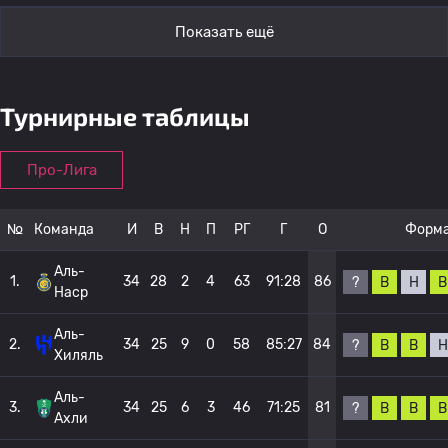
Показать ещё
Турнирные таблицы
Про-Лига
№
Команда
И
В
Н
П
РГ
Г
О
Форм
Аль-
1.
34
28
2
4
63
91:28
86
?
В
Н
В
Наср
Аль-
2.
34
25
9
0
58
85:27
84
?
В
В
Н
Хиляль
Аль-
3.
34
25
6
3
46
71:25
81
?
В
В
В
Ахли