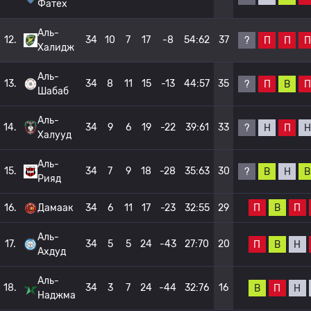
Фатех
Аль-
12.
34
10
7
17
-8
54:62
37
?
П
П
П
Халидж
Аль-
13.
34
8
11
15
-13
44:57
35
?
П
В
П
Шабаб
Аль-
14.
34
9
6
19
-22
39:61
33
?
Н
П
Н
Халууд
Аль-
15.
34
7
9
18
-28
35:63
30
?
В
Н
В
Рияд
П
В
П
16.
Дамаак
34
6
11
17
-23
32:55
29
Аль-
17.
34
5
5
24
-43
27:70
20
П
В
Н
Ахдуд
Аль-
18.
34
3
7
24
-44
32:76
16
В
П
Н
Наджма