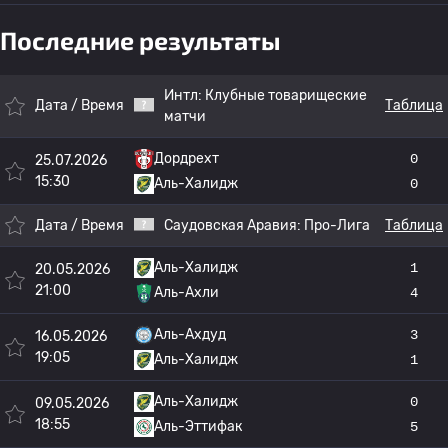
Последние результаты
Интл:
Клубные товарищеские
Дата / Время
Таблица
матчи
Дордрехт
0
25.07.2026
15:30
Аль-Халидж
0
Дата / Время
Саудовская Аравия:
Про-Лига
Таблица
Аль-Халидж
1
20.05.2026
21:00
Аль-Ахли
4
Аль-Ахдуд
3
16.05.2026
19:05
Аль-Халидж
1
Аль-Халидж
0
09.05.2026
18:55
Аль-Эттифак
5