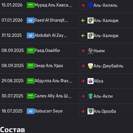
15.01.2026
Мурад Аль Хавса
Аль-Хиляль
07.01.2026
Raed Al Shanqit
Аль-Халидж
31.12.2025
Abdullah Al Zay
Аль-Халидж
08.09.2025
Раед Озайби
Ньюм
08.09.2025
Омар Аль Удах
Аль-Джубайль
29.08.2025
Абдулла Аль Фах
Абха
30.07.2025
Салех Абу Аль Ш
Аль-Ахли
18.07.2025
Babucarr Seye
Аль Орооба
Состав