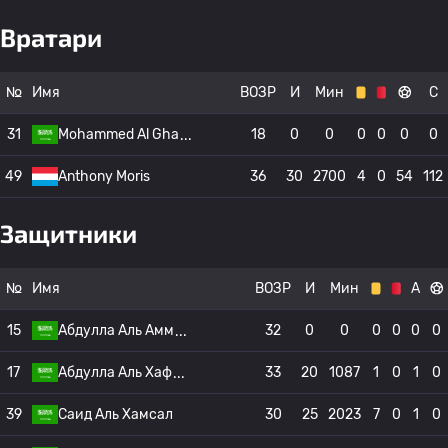
Вратари
№
Имя
ВОЗР
И
Мин
С
31
Mohammed Al Gha
18
0
0
0
0
0
0
49
Anthony Moris
36
30
2700
4
0
54
112
Защитники
№
Имя
ВОЗР
И
Мин
А
15
Абдулла Аль Амм
32
0
0
0
0
0
0
17
Абдулла Аль Хаф
33
20
1087
1
0
1
0
39
Саид Аль Хамсал
30
25
2023
7
0
1
0