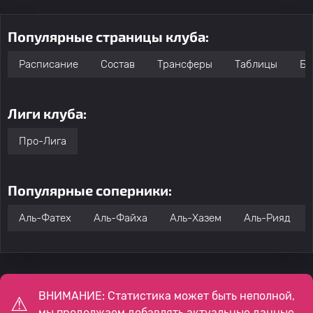
Популярные страницы клуба:
Расписание
Состав
Трансферы
Таблицы
Бо
Лиги клуба:
Про-Лига
Популярные соперники:
Аль-Фатех
Аль-Файха
Аль-Хазем
Аль-Рияд
ВНИМАНИЕ: Статистика может быть неполной,
мы продолжаем добавлять актуальные данные.