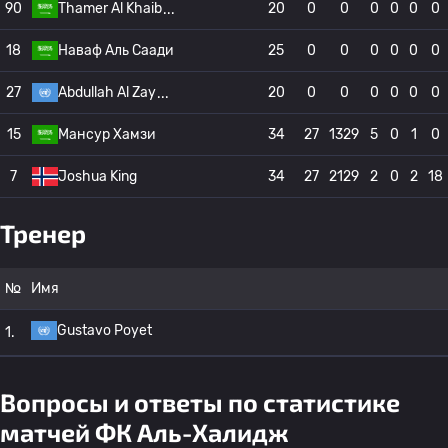
90
Thamer Al Khaib
20
0
0
0
0
0
0
18
Наваф Аль Саади
25
0
0
0
0
0
0
27
Abdullah Al Zay
20
0
0
0
0
0
0
15
Мансур Хамзи
34
27
1329
5
0
1
0
7
Joshua King
34
27
2129
2
0
2
18
Тренер
№
Имя
Gustavo Poyet
1.
Вопросы и ответы по статистике
матчей ФК Аль-Халидж