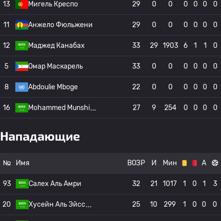
13
Мигель Креспо
29
0
0
0
0
0
0
11
Анжело Фюльжени
29
0
0
0
0
0
0
12
Маджед Канабах
33
29
1903
6
1
1
0
5
Омар Маскарель
33
0
0
0
0
0
0
8
Abdoulie Mboge
22
0
0
0
0
0
0
16
Mohammed Munshi
27
9
254
0
0
0
0
Нападающие
№
Имя
ВОЗР
И
Мин
А
93
Салех Аль Амри
32
21
1017
1
0
1
3
20
Хусейн Аль Эйсс
25
10
299
1
0
0
0