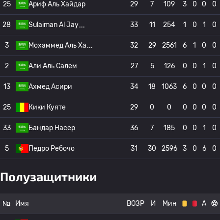
25
Ариф Аль Хайдар
29
7
109
3
0
0
0
28
Sulaiman Al Jay
33
11
254
1
0
1
0
3
Мохаммед Аль Ха
32
29
2561
6
1
0
0
2
Али Аль Салем
27
5
126
0
0
1
0
13
Ахмед Асири
34
18
1063
6
0
0
0
25
Кики Куяте
29
0
0
0
0
0
0
33
Бандар Насер
36
7
185
0
0
1
0
5
Педро Ребочо
31
30
2596
3
0
6
0
Полузащитники
№
Имя
ВОЗР
И
Мин
А