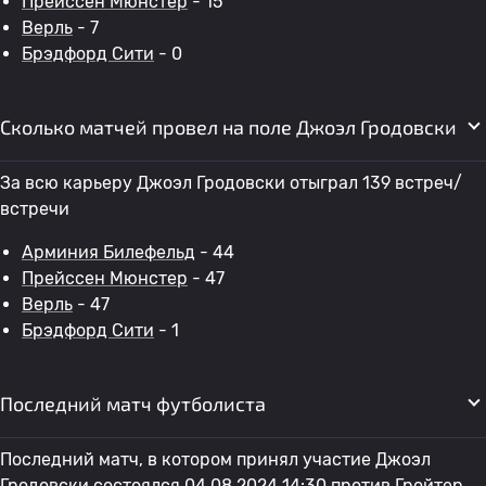
Прейссен Мюнстер
- 15
Верль
- 7
Брэдфорд Сити
- 0
Сколько матчей провел на поле Джоэл Гродовски
За всю карьеру Джоэл Гродовски отыграл 139 встреч/
встречи
Арминия Билефельд
- 44
Прейссен Мюнстер
- 47
Верль
- 47
Брэдфорд Сити
- 1
Последний матч футболиста
Последний матч, в котором принял участие Джоэл
Гродовски состоялся 04.08.2024 14:30 против
Гройтер