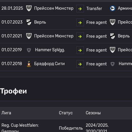
28.01.2025
Прейссен Мюнстер
Армин
Transfer
01.07.2023
Верль
Прейс
Free agent
01.07.2021
Прейссен Мюнстер
Верль
Free agent
01.07.2019
Hammer SpVgg.
Прейс
Free agent
01.07.2018
Брэдфорд Сити
Hamme
Free agent
Трофеи
Лига
Статус
Сезоны
Reg. Cup Westfalen:
2024/2025,
Победитель
Germany
2020/2021,