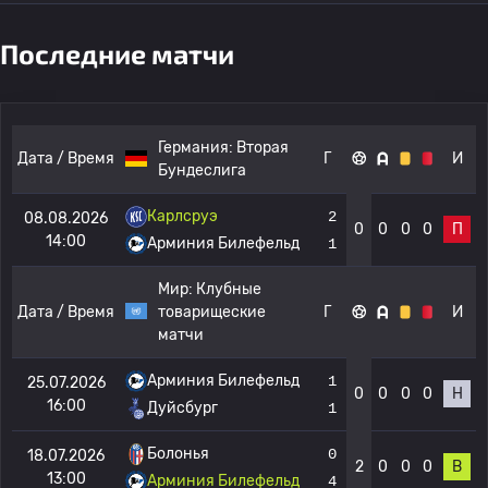
Последние матчи
Германия:
Вторая
Дата / Время
Г
И
Бундеслига
Карлсруэ
2
08.08.2026
0
0
0
0
П
14:00
Арминия Билефельд
1
Мир:
Клубные
Дата / Время
товарищеские
Г
И
матчи
Арминия Билефельд
1
25.07.2026
0
0
0
0
Н
16:00
Дуйсбург
1
Болонья
0
18.07.2026
2
0
0
0
В
13:00
Арминия Билефельд
4