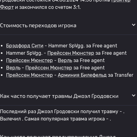
Фюрт
и закончился со счетом 3:1.
Стоимость переходов игрока
Брэдфорд Сити
- Hammer SpVgg. за Free agent
Hammer SpVgg. -
Прейссен Мюнстер
за Free agent
Прейссен Мюнстер
-
Верль
за Free agent
Верль
-
Прейссен Мюнстер
за Free agent
Прейссен Мюнстер
-
Арминия Билефельд
за Transfer
Как часто получает травмы Джоэл Гродовски
Последний раз Джоэл Гродовски получил травму - .
Вылечил . Самая популярная травма игрока - .
Как часто получает предупреждения Джоэл