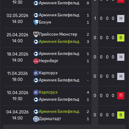
19:30
Арминия Билефельд
0
Арминия Билефельд
1
02.05.2026
1
0
0
0
Н
14:00
Бохум
1
Прейссен Мюнстер
2
25.04.2026
0
0
0
0
В
14:00
Арминия Билефельд
3
Арминия Билефельд
1
18.04.2026
0
0
0
0
Н
14:00
Нюрнберг
1
Карлсруэ
-
11.04.2026
0
0
0
0
Н
18:00
Арминия Билефельд
-
Карлсруэ
4
10.04.2026
0
0
0
0
П
19:30
Арминия Билефельд
1
Арминия Билефельд
2
04.04.2026
0
0
0
0
В
14:00
Дармштадт
1