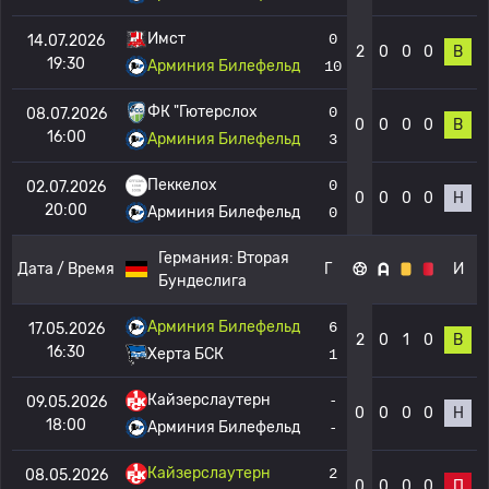
Имст
0
14.07.2026
2
0
0
0
В
19:30
Арминия Билефельд
10
ФК "Гютерслох
0
08.07.2026
0
0
0
0
В
16:00
Арминия Билефельд
3
Пеккелох
0
02.07.2026
0
0
0
0
Н
20:00
Арминия Билефельд
0
Германия:
Вторая
Дата / Время
Г
И
Бундеслига
Арминия Билефельд
6
17.05.2026
2
0
1
0
В
16:30
Херта БСК
1
Кайзерслаутерн
-
09.05.2026
0
0
0
0
Н
18:00
Арминия Билефельд
-
Кайзерслаутерн
2
08.05.2026
0
0
0
0
П