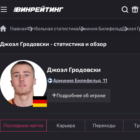
Главная
Футбольная статистика
Арминия Билефельд
Джоэл Г
Джоэл Гродовски - статистика и обзор
Джоэл Гродовски
Арминия Билефельд, 11
Подробнее об игроке
Последние матчи
Карьера
Переходы
Тр