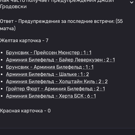
Гродовски
Ответ - Предупреждения за последние встречи: (55
матча)
Желтая карточка - 7
Брунсвик - Прейссен Мюнстер : 1 : 1
Арминия Билефельд - Байер Леверкузен : 2 : 1
Брунсвик - Арминия Билефельд : 1 : 1
Арминия Билефельд - Шальке : 1 : 2
Арминия Билефельд - Холштайн Киль : 2 : 2
Гройтер Фюрт - Арминия Билефельд : 2 : 1
Арминия Билефельд - Херта БСК : 6 : 1
Красная карточка - 0