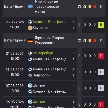
Мир:
Клубные
Дата / Время
товарищеские
Г
И
матчи
Арминия Билефельд
4
25.03.2026
0
0
0
0
В
14:00
Брунсвик
1
Германия:
Вторая
Дата / Время
Г
И
Бундеслига
Эльверсберг
3
21.03.2026
0
0
0
0
П
15:00
Арминия Билефельд
1
Арминия Билефельд
2
14.03.2026
1
0
0
0
Н
15:00
Падерборн
2
Шальке
-
07.03.2026
0
0
0
0
Н
18:00
Арминия Билефельд
-
Шальке
1
06.03.2026
0
0
0
0
П
20:30
Арминия Билефельд
0