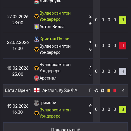
Ливерпуль
Вулверхэмптон
2
27.02.2026
Уондерерс
0
0
0
0
В
23:00
0
Астон Вилла
Кристал Пэлас
1
22.02.2026
0
0
0
0
П
Вулверхэмптон
17:00
0
Уондерерс
Вулверхэмптон
2
18.02.2026
Уондерерс
0
0
0
0
Н
23:00
2
Арсенал
Дата / Время
Англия:
Кубок ФА
Г
И
Гримсби
0
15.02.2026
0
0
0
0
В
Вулверхэмптон
16:30
1
Уондерерс
Показать ещё