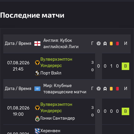
Последние матчи
Англия:
Кубок
Дата / Время
Г
И
английской Лиги
Вулверхэмптон
3
07.08.2026
Уондерерс
0
0
1
0
В
21:45
0
Порт Вэйл
Мир:
Клубные
Дата / Время
Г
И
товарищеские матчи
Вулверхэмптон
3
01.08.2026
Уондерерс
0
0
0
0
В
19:00
0
Гонки Сантандер
Херенвен
-