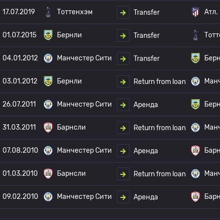
17.07.2019
Тоттенхэм
Атл.
Transfer
01.07.2015
Бернли
Тот
Transfer
04.01.2012
Манчестер Сити
Бер
Transfer
03.01.2012
Бернли
Манч
Return from loan
26.07.2011
Манчестер Сити
Бер
Аренда
31.03.2011
Барнсли
Манч
Return from loan
07.08.2010
Манчестер Сити
Бар
Аренда
01.03.2010
Барнсли
Манч
Return from loan
09.02.2010
Манчестер Сити
Бар
Аренда