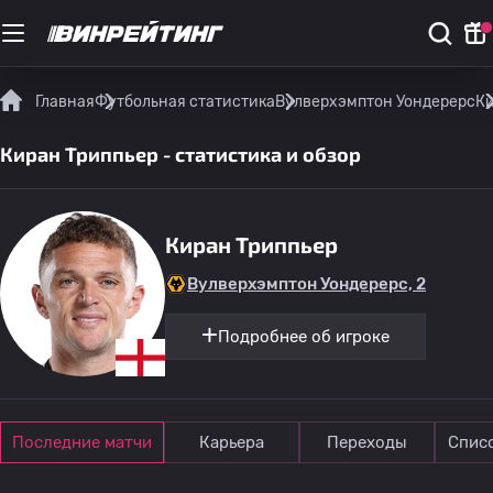
Главная
Футбольная статистика
Вулверхэмптон Уондерерс
Ки
Киран Триппьер - статистика и обзор
Киран Триппьер
Вулверхэмптон Уондерерс, 2
Подробнее об игроке
Последние матчи
Карьера
Переходы
Спис