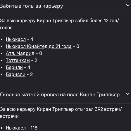
Забитые голы за карьеру
За всю карьеру Киран Триппьер забил более 12 гол/
голов
Ньюкасл
- 4
Ньюкасл Юнайтед до 21 года
- 0
Атл. Мадрид
- 0
Тоттенхэм
- 2
Бернли
- 4
Барнсли
- 2
Сколько матчей провел на поле Киран Триппьер
За всю карьеру Киран Триппьер отыграл 392 встреч/
встречи
Ньюкасл
- 118