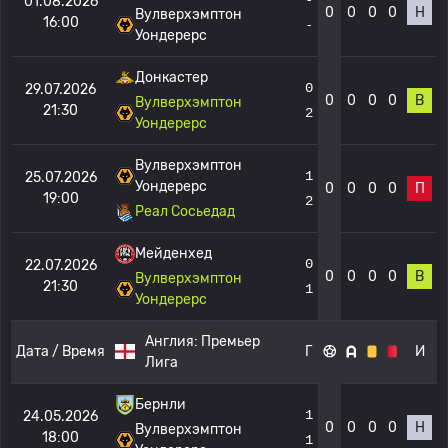
01.08.2026
0
0
0
0
Н
Вулверхэмптон
16:00
-
Уондерерс
Донкастер
0
29.07.2026
0
0
0
0
В
Вулверхэмптон
21:30
2
Уондерерс
Вулверхэмптон
1
25.07.2026
Уондерерс
0
0
0
0
П
19:00
2
Реал Сосьедад
Мейденхед
0
22.07.2026
0
0
0
0
В
Вулверхэмптон
21:30
1
Уондерерс
Англия:
Премьер
Дата / Время
Г
И
Лига
Бернли
1
24.05.2026
0
0
0
0
Н
Вулверхэмптон
18:00
1