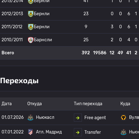
2013/2014
Бернли
41
1
0
1
0
2012/2013
Бернли
23
0
0
6
1
2011/2012
Бернли
9
3
0
6
1
2010/2011
Барнсли
25
2
0
4
0
Всего
392
19586
12
49
41
2
Переходы
Дата
Откуда
Тип перехода
Куда
01.07.2026
Ньюкасл
Вулв
Free agent
07.01.2022
Атл. Мадрид
Нью
Transfer