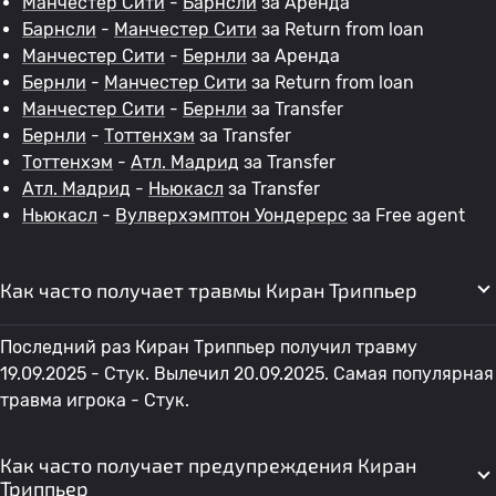
Манчестер Сити
-
Барнсли
за Аренда
Барнсли
-
Манчестер Сити
за Return from loan
Манчестер Сити
-
Бернли
за Аренда
Бернли
-
Манчестер Сити
за Return from loan
Манчестер Сити
-
Бернли
за Transfer
Бернли
-
Тоттенхэм
за Transfer
Тоттенхэм
-
Атл. Мадрид
за Transfer
Атл. Мадрид
-
Ньюкасл
за Transfer
Ньюкасл
-
Вулверхэмптон Уондерерс
за Free agent
Как часто получает травмы Киран Триппьер
Последний раз Киран Триппьер получил травму
19.09.2025 - Стук. Вылечил 20.09.2025. Самая популярная
травма игрока - Стук.
Как часто получает предупреждения Киран
Триппьер