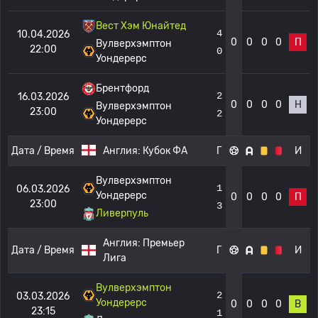
Вест Хэм Юнайтед
4
10.04.2026
0
0
0
0
П
Вулверхэмптон
22:00
0
Уондерерс
Брентфорд
2
16.03.2026
0
0
0
0
Н
Вулверхэмптон
23:00
2
Уондерерс
Дата / Время
Англия:
Кубок ФА
Г
И
Вулверхэмптон
1
06.03.2026
Уондерерс
0
0
0
0
П
23:00
3
Ливерпуль
Англия:
Премьер
Дата / Время
Г
И
Лига
Вулверхэмптон
2
03.03.2026
Уондерерс
0
0
0
0
В
23:15
1