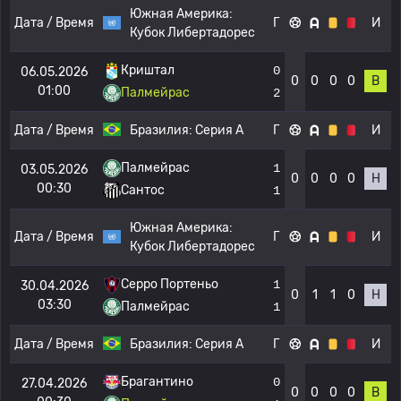
Южная Америка:
Дата / Время
Г
И
Кубок Либертадорес
Криштал
0
06.05.2026
0
0
0
0
В
01:00
Палмейрас
2
Дата / Время
Бразилия:
Серия А
Г
И
Палмейрас
1
03.05.2026
0
0
0
0
Н
00:30
Сантос
1
Южная Америка:
Дата / Время
Г
И
Кубок Либертадорес
Серро Портеньо
1
30.04.2026
0
1
1
0
Н
03:30
Палмейрас
1
Дата / Время
Бразилия:
Серия А
Г
И
Брагантино
0
27.04.2026
0
0
0
0
В