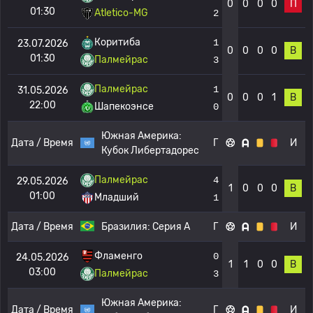
0
0
0
0
П
01:30
Atletico-MG
2
Коритиба
1
23.07.2026
0
0
0
0
В
01:30
Палмейрас
3
Палмейрас
1
31.05.2026
0
0
0
1
В
22:00
Шапекоэнсе
0
Южная Америка:
Дата / Время
Г
И
Кубок Либертадорес
Палмейрас
4
29.05.2026
1
0
0
0
В
01:00
Младший
1
Дата / Время
Бразилия:
Серия А
Г
И
Фламенго
0
24.05.2026
1
1
0
0
В
03:00
Палмейрас
3
Южная Америка:
Дата / Время
Г
И