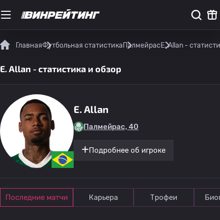
Главная
Футбольная статистика
Палмейрас
E. Allan - статист
E. Allan - статистика и обзор
E. Allan
Палмейрас, 40
Подробнее об игроке
Последние матчи
Карьера
Трофеи
Био