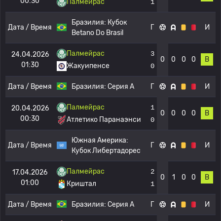
00:30
Палмейрас
1
Бразилия:
Кубок
Дата / Время
Г
И
Betano Do Brasil
Палмейрас
3
24.04.2026
0
0
0
0
В
01:30
Жакуипенсе
0
Дата / Время
Бразилия:
Серия А
Г
И
Палмейрас
1
20.04.2026
0
0
0
0
В
00:30
Атлетико Паранаэнси
0
Южная Америка:
Дата / Время
Г
И
Кубок Либертадорес
Палмейрас
2
17.04.2026
0
1
0
0
В
01:00
Криштал
1
Дата / Время
Бразилия:
Серия А
Г
И