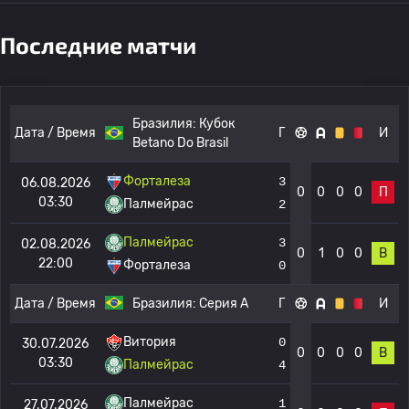
Последние матчи
Бразилия:
Кубок
Дата / Время
Г
И
Betano Do Brasil
Форталеза
3
06.08.2026
0
0
0
0
П
03:30
Палмейрас
2
Палмейрас
3
02.08.2026
0
1
0
0
В
22:00
Форталеза
0
Дата / Время
Бразилия:
Серия А
Г
И
Витория
0
30.07.2026
0
0
0
0
В
03:30
Палмейрас
4
Палмейрас
1
27.07.2026