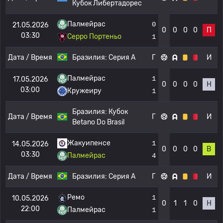
Кубок Либертадорес
Палмейрас
0
21.05.2026
0
0
0
0
П
03:30
Серро Портеньо
1
Дата / Время
Бразилия:
Серия А
Г
И
Палмейрас
1
17.05.2026
0
0
0
0
Н
03:00
Кружеиру
1
Бразилия:
Кубок
Дата / Время
Г
И
Betano Do Brasil
Жакуипенсе
1
14.05.2026
0
0
0
0
В
03:30
Палмейрас
4
Дата / Время
Бразилия:
Серия А
Г
И
Ремо
1
10.05.2026
0
1
1
0
Н
22:00
Палмейрас
1