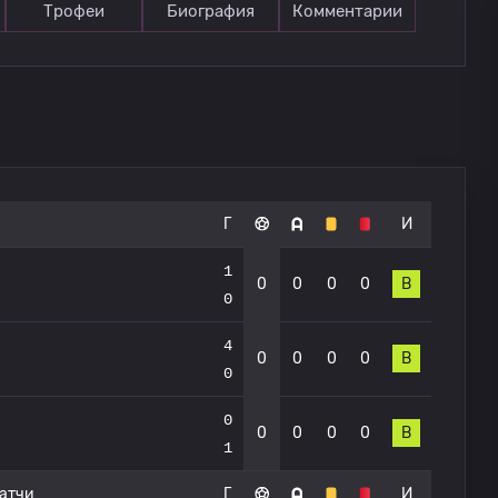
Трофеи
Биография
Комментарии
Г
И
1
0
0
0
0
В
0
4
0
0
0
0
В
0
0
0
0
0
0
В
1
атчи
Г
И