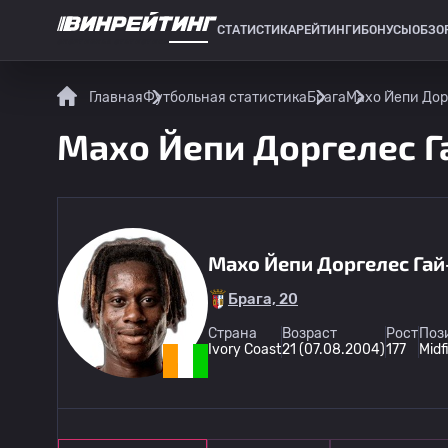
СТАТИСТИКА
РЕЙТИНГИ
БОНУСЫ
ОБЗО
СПОРТИВНАЯ СТАТИСТИКА
Главная
Футбольная статистика
Брага
Махо Йепи Дор
Махо Йепи Доргелес Га
Махо Йепи Доргелес Гай
Брага, 20
Страна
Возраст
Рост
Поз
Ivory Coast
21 (07.08.2004)
177
Midf