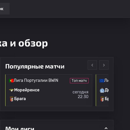
ок
а и обзор
Популярные матчи
Лига Португалии BWIN
Лига конфе
Топ матч
Морейренсе
Дин. Минск
сегодня
22:30
Брага
Брага
Мои лиги