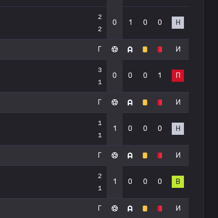
2
0
1
0
0
Н
2
Г
И
3
0
0
0
1
П
1
Г
И
1
1
0
0
0
Н
1
Г
И
2
1
0
0
0
В
1
Г
И