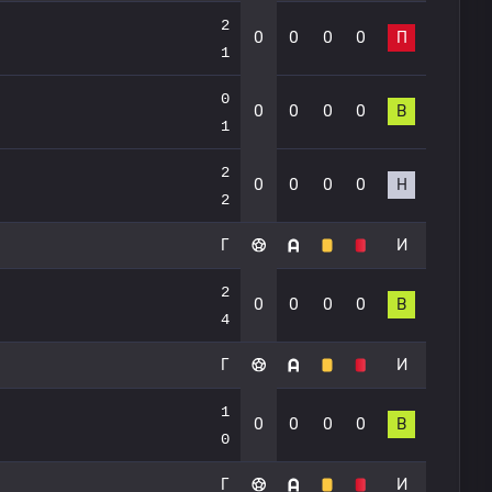
2
0
0
0
0
П
1
0
0
0
0
0
В
1
2
0
0
0
0
Н
2
Г
И
2
0
0
0
0
В
4
Г
И
1
0
0
0
0
В
0
Г
И