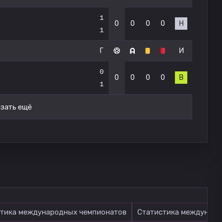
1
0
0
0
0
Н
1
Г
И
0
0
0
0
0
В
1
зать ещё
тика международных чемпионатов
Статистика междунаро