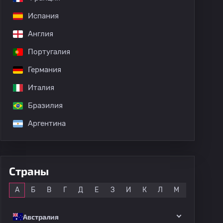
Испания
Англия
Португалия
Германия
Италия
Бразилия
Аргентина
Страны
Все
А
Б
В
Г
Д
Е
З
И
К
Л
М
Н
О
дных матчей
Австралия