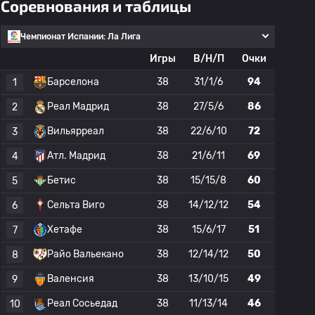
Соревнования и таблицы
Чемпионат Испании: Ла Лига
Игры
В/Н/П
Очки
Барселона
38
31/1/6
94
1
Реал Мадрид
38
27/5/6
86
2
Вильярреал
38
22/6/10
72
3
Атл. Мадрид
38
21/6/11
69
4
Бетис
38
15/15/8
60
5
Сельта Виго
38
14/12/12
54
6
Хетафе
38
15/6/17
51
7
Райо Вальекано
38
12/14/12
50
8
Валенсия
38
13/10/15
49
9
Реал Сосьедад
38
11/13/14
46
10