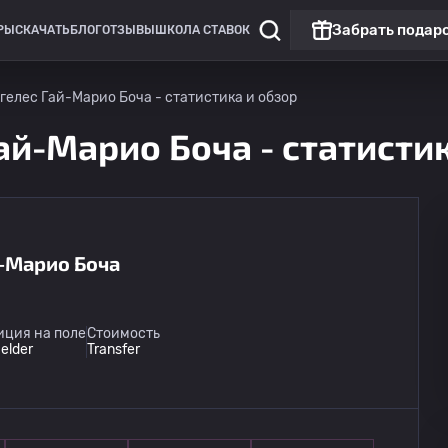
Забрать подар
РЫ
СКАЧАТЬ
БЛОГ
ОТЗЫВЫ
ШКОЛА СТАВОК
гелес Гай-Марио Боча - статистика и обзор
й-Марио Боча - статистик
-Марио Боча
Лига Португалии BWIN
Топ матч
Брага
16.08
иция на поле
Стоимость
22:30
Жил Висенте
ielder
Transfer