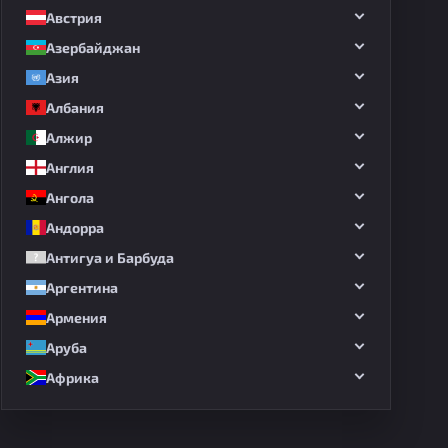
Австрия
Азербайджан
Азия
Албания
Алжир
Англия
Ангола
Андорра
Антигуа и Барбуда
Аргентина
Армения
Аруба
Африка