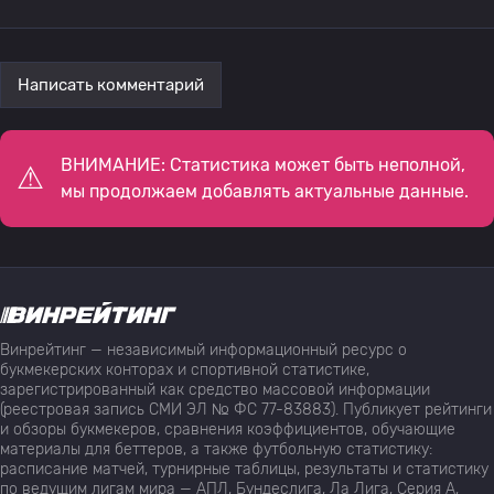
Написать комментарий
ВНИМАНИЕ: Статистика может быть неполной,
мы продолжаем добавлять актуальные данные.
Винрейтинг — независимый информационный ресурс о
букмекерских конторах и спортивной статистике,
зарегистрированный как средство массовой информации
(реестровая запись СМИ ЭЛ № ФС 77-83883). Публикует рейтинги
и обзоры букмекеров, сравнения коэффициентов, обучающие
материалы для беттеров, а также футбольную статистику:
расписание матчей, турнирные таблицы, результаты и статистику
по ведущим лигам мира — АПЛ, Бундеслига, Ла Лига, Серия А,