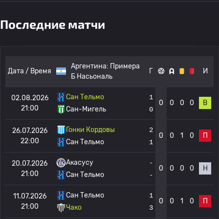
Последние матчи
Аргентина:
Примера
Дата / Время
Г
И
Б Насьональ
Сан Тельмо
1
02.08.2026
0
0
0
0
В
21:00
Сан-Мигель
0
Гонки Кордовы
2
26.07.2026
0
0
1
0
П
22:00
Сан Тельмо
1
Акасусу
-
20.07.2026
0
0
0
0
Н
21:00
Сан Тельмо
-
Сан Тельмо
1
11.07.2026
0
0
1
0
П
21:00
Чако
3