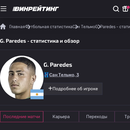
Главная
Футбольная статистика
Сан Тельмо
G. Paredes - стат
G. Paredes - статистика и обзор
G. Paredes
Сан Тельмо, 3
Подробнее об игроке
Последние матчи
Карьера
Переходы
Тр