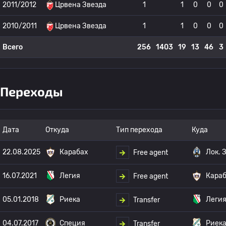
2011/2012
Црвена Звезда
1
1
0
0
0
2010/2011
Црвена Звезда
1
1
0
0
0
Всего
256
1403
19
13
46
3
Переходы
Дата
Откуда
Тип перехода
Куда
22.08.2025
Карабах
Лок. 
Free agent
16.07.2021
Легия
Кара
Free agent
05.01.2018
Риека
Леги
Transfer
04.07.2017
Специя
Риек
Transfer