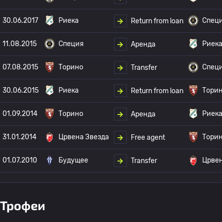
30.06.2017
Риека
Спец
Return from loan
11.08.2015
Специя
Риек
Аренда
07.08.2015
Торино
Спец
Transfer
30.06.2015
Риека
Тори
Return from loan
01.09.2014
Торино
Риек
Аренда
31.01.2014
Црвена Звезда
Тори
Free agent
01.07.2010
Будущее
Црвен
Transfer
Трофеи