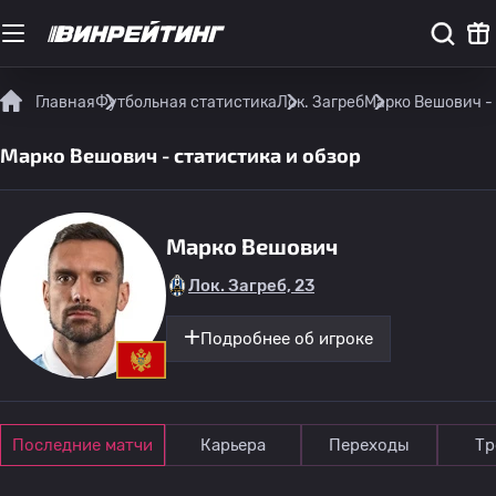
Главная
Футбольная статистика
Лок. Загреб
Марко Вешович - 
Марко Вешович - статистика и обзор
Марко Вешович
Лок. Загреб, 23
Подробнее об игроке
Последние матчи
Карьера
Переходы
Тр