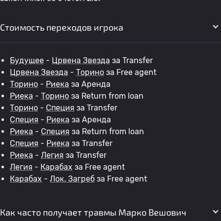
Стоимость переходов игрока
Будущее
-
Црвена Звезда
за Transfer
Црвена Звезда
-
Торино
за Free agent
Торино
-
Риека
за Аренда
Риека
-
Торино
за Return from loan
Торино
-
Специя
за Transfer
Специя
-
Риека
за Аренда
Риека
-
Специя
за Return from loan
Специя
-
Риека
за Transfer
Риека
-
Легия
за Transfer
Легия
-
Карабах
за Free agent
Карабах
-
Лок. Загреб
за Free agent
Как часто получает травмы Марко Вешович