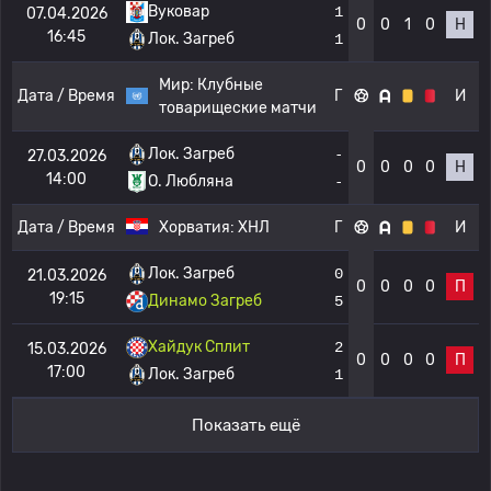
Вуковар
1
07.04.2026
0
0
1
0
Н
16:45
Лок. Загреб
1
Мир:
Клубные
Дата / Время
Г
И
товарищеские матчи
Лок. Загреб
-
27.03.2026
0
0
0
0
Н
14:00
О. Любляна
-
Дата / Время
Хорватия:
ХНЛ
Г
И
Лок. Загреб
0
21.03.2026
0
0
0
0
П
19:15
Динамо Загреб
5
Хайдук Сплит
2
15.03.2026
0
0
0
0
П
17:00
Лок. Загреб
1
Показать ещё