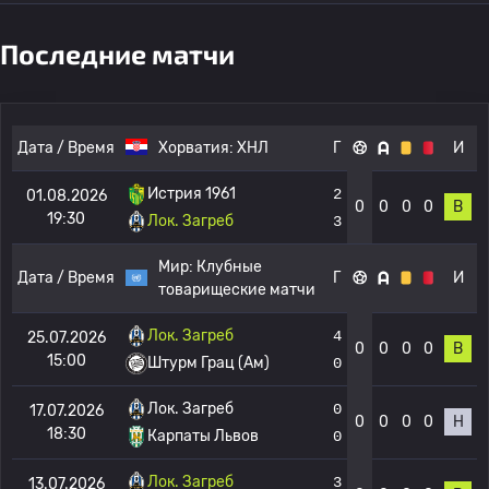
Последние матчи
Дата / Время
Хорватия:
ХНЛ
Г
И
Истрия 1961
2
01.08.2026
0
0
0
0
В
19:30
Лок. Загреб
3
Мир:
Клубные
Дата / Время
Г
И
товарищеские матчи
Лок. Загреб
4
25.07.2026
0
0
0
0
В
15:00
Штурм Грац (Ам)
0
Лок. Загреб
0
17.07.2026
0
0
0
0
Н
18:30
Карпаты Львов
0
Лок. Загреб
3
13.07.2026