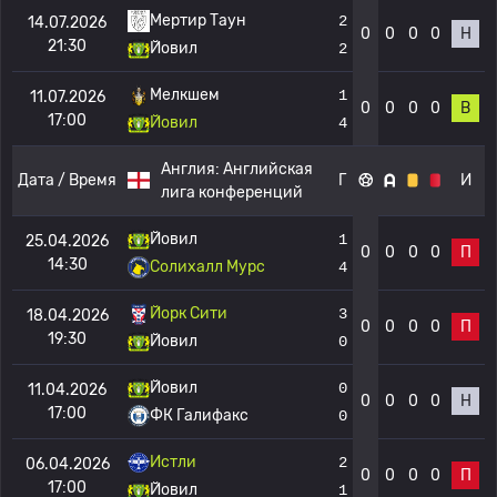
Мертир Таун
2
14.07.2026
0
0
0
0
Н
21:30
Йовил
2
Мелкшем
1
11.07.2026
0
0
0
0
В
17:00
Йовил
4
Англия:
Английская
Дата / Время
Г
И
лига конференций
Йовил
1
25.04.2026
0
0
0
0
П
14:30
Солихалл Мурс
4
Йорк Сити
3
18.04.2026
0
0
0
0
П
19:30
Йовил
0
Йовил
0
11.04.2026
0
0
0
0
Н
17:00
ФК Галифакс
0
Истли
2
06.04.2026
0
0
0
0
П
17:00
Йовил
1