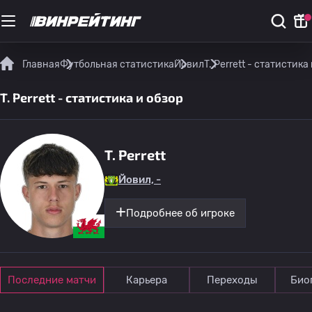
Главная
Футбольная статистика
Йовил
T. Perrett - статистика
T. Perrett - статистика и обзор
T. Perrett
Йовил, -
Подробнее об игроке
Последние матчи
Карьера
Переходы
Био