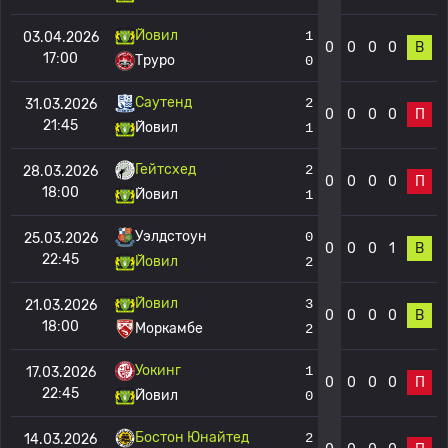
Йовил
1
03.04.2026
0
0
0
0
В
17:00
Труро
0
Саутенд
2
31.03.2026
0
0
0
0
П
21:45
Йовил
1
Гейтсхед
2
28.03.2026
0
0
0
0
П
18:00
Йовил
1
Уэлдстоун
0
25.03.2026
0
0
0
1
В
22:45
Йовил
2
Йовил
3
21.03.2026
0
0
0
0
В
18:00
Моркамбе
2
Уокинг
1
17.03.2026
0
0
0
0
П
22:45
Йовил
0
Бостон Юнайтед
2
14.03.2026