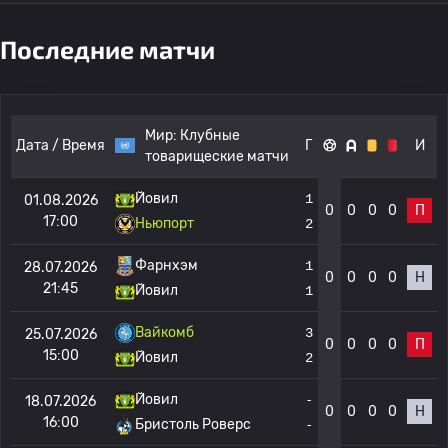
Последние матчи
Мир:
Клубные
Дата / Время
Г
И
товарищеские матчи
Йовил
1
01.08.2026
0
0
0
0
П
17:00
Ньюпорт
2
Фарнхэм
1
28.07.2026
0
0
0
0
Н
21:45
Йовил
1
Вайкомб
3
25.07.2026
0
0
0
0
П
15:00
Йовил
2
Йовил
-
18.07.2026
0
0
0
0
Н
16:00
Бристоль Роверс
-