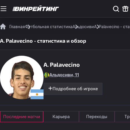
Главная
Футбольная статистика
Альдосиви
A. Palavecino - ст
A. Palavecino - статистика и обзор
A. Palavecino
Альдосиви, 11
Подробнее об игроке
Последние матчи
Карьера
Переходы
Тр