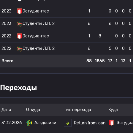
2023
Эстудиантес
1
0
0
0
0
2023
Студенты Л.П. 2
6
6
0
0
0
2022
Эстудиантес
1
8
0
0
0
2022
Студенты Л.П. 2
6
5
0
0
0
Всего
88
1865
17
1
12
1
Переходы
Дата
Откуда
Тип перехода
Куда
31.12.2026
Альдосиви
Эстуди
Return from loan