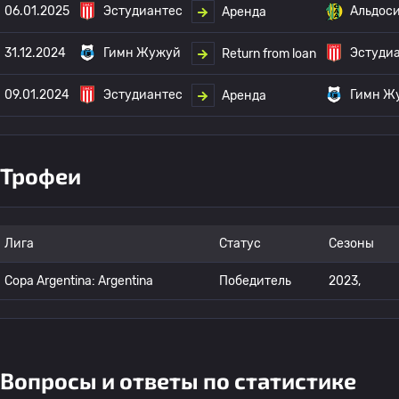
06.01.2025
Эстудиантес
Альдос
Аренда
31.12.2024
Гимн Жужуй
Эстуди
Return from loan
09.01.2024
Эстудиантес
Гимн Ж
Аренда
Трофеи
Лига
Статус
Сезоны
Copa Argentina: Argentina
Победитель
2023,
Вопросы и ответы по статистике