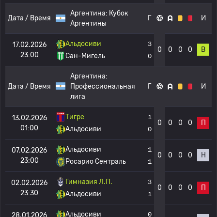
Аргентина:
Кубок
Дата / Время
Г
И
Аргентины
Альдосиви
3
17.02.2026
0
0
0
0
В
23:00
Сан-Мигель
0
Аргентина:
Дата / Время
Профессиональная
Г
И
лига
Тигре
1
13.02.2026
0
0
0
0
П
01:00
Альдосиви
0
Альдосиви
1
07.02.2026
0
0
0
0
Н
23:00
Росарио Сентраль
1
Гимназия Л.П.
3
02.02.2026
0
0
0
0
П
23:30
Альдосиви
1
Альдосиви
0
28.01.2026