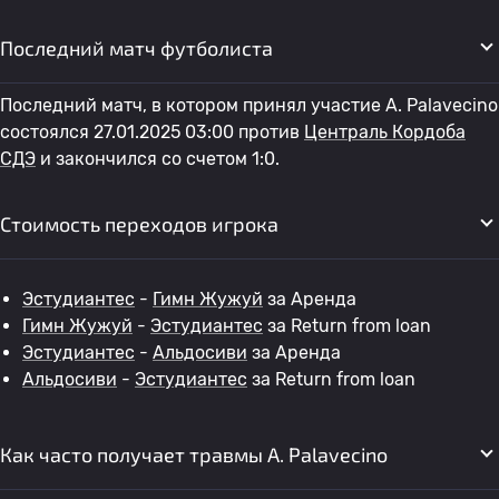
Последний матч футболиста
Последний матч, в котором принял участие A. Palavecino
состоялся 27.01.2025 03:00 против
Централь Кордоба
СДЭ
и закончился со счетом 1:0.
Стоимость переходов игрока
Эстудиантес
-
Гимн Жужуй
за Аренда
Гимн Жужуй
-
Эстудиантес
за Return from loan
Эстудиантес
-
Альдосиви
за Аренда
Альдосиви
-
Эстудиантес
за Return from loan
Как часто получает травмы A. Palavecino