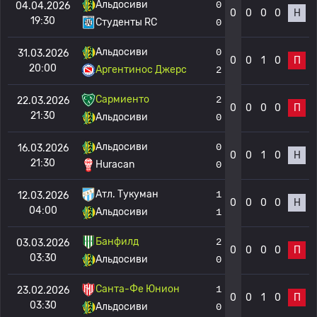
Альдосиви
0
04.04.2026
0
0
0
0
Н
19:30
Студенты RC
0
Альдосиви
0
31.03.2026
0
0
1
0
П
20:00
Аргентинос Джерс
2
Сармиенто
2
22.03.2026
0
0
0
0
П
21:30
Альдосиви
0
Альдосиви
0
16.03.2026
0
0
1
0
Н
21:30
Huracan
0
Атл. Тукуман
1
12.03.2026
0
0
0
0
Н
04:00
Альдосиви
1
Банфилд
2
03.03.2026
0
0
0
0
П
03:30
Альдосиви
0
Санта-Фе Юнион
1
23.02.2026
0
0
1
0
П
03:30
Альдосиви
0