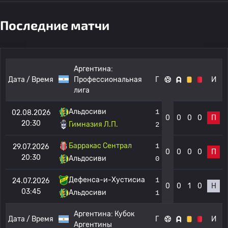
Последние матчи
Аргентина:
Дата / Время
Профессиональная
Г
И
лига
Альдосиви
1
02.08.2026
0
0
0
0
П
20:30
Гимназия Л.П.
2
Барракас Сентрал
1
29.07.2026
0
0
0
0
П
20:30
Альдосиви
0
Дефенса-и-Хустисиа
1
24.07.2026
0
0
1
0
Н
03:45
Альдосиви
1
Аргентина:
Кубок
Дата / Время
Г
И
Аргентины