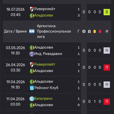
Риверплейт
1
18.07.2026
0
0
0
0
В
03:45
Альдосиви
3
Аргентина:
Дата / Время
Профессиональная
Г
И
лига
Альдосиви
1
03.05.2026
0
0
0
0
Н
19:30
Инд. Ривадавия
1
Риверплейт
3
26.04.2026
0
0
0
0
П
03:30
Альдосиви
1
Альдосиви
1
19.04.2026
0
0
0
0
Н
19:30
Рейсинг Клуб
1
Бельграно
1
11.04.2026
0
0
1
0
П
03:00
Альдосиви
0