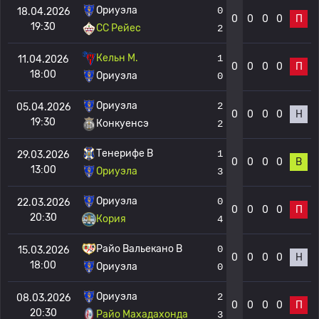
Ориуэла
0
18.04.2026
0
0
0
0
П
19:30
СС Рейес
2
Кельн М.
1
11.04.2026
0
0
0
0
П
18:00
Ориуэла
0
Ориуэла
2
05.04.2026
0
0
0
0
Н
19:30
Конкуенсэ
2
Тенерифе B
1
29.03.2026
0
0
0
0
В
13:00
Ориуэла
3
Ориуэла
0
22.03.2026
0
0
0
0
П
20:30
Кория
4
Райо Вальекано B
0
15.03.2026
0
0
0
0
Н
18:00
Ориуэла
0
Ориуэла
2
08.03.2026
0
0
0
0
П
20:30
Райо Махадахонда
3