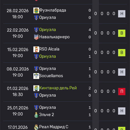
Фуэнлабрада
0
28.02.2026
0
0
0
0
Н
18:00
Ориуэла
0
Ориуэла
4
22.02.2026
0
0
0
0
В
19:00
Навалькарнеро
0
RSD Alcala
0
15.02.2026
0
0
0
0
В
19:00
Ориуэла
1
Ориуэла
1
08.02.2026
0
0
0
0
Н
19:00
Socuellamos
1
Кинтанар дель Рей
2
01.02.2026
0
0
0
0
П
18:30
Ориуэла
0
Ориуэла
1
25.01.2026
0
0
0
0
Н
19:00
Эльче 2
1
Реал Мадрид C
1
17.01.2026