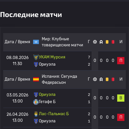
Последние матчи
Мир:
Клубные
Дата / Время
Г
И
товарищеские матчи
УКАМ Мурсия
7
08.08.2026
0
0
0
0
П
11:30
Ориуэла
2
Испания:
Сегунда
Дата / Время
Г
И
Федерасьон
Ориуэла
2
03.05.2026
0
0
0
0
В
13:00
Гетафе Б
1
Лас-Пальмас Б
2
26.04.2026
0
0
0
0
П
13:00
Ориуэла
1