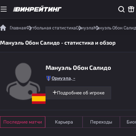
Главная
Футбольная статистика
Ориуэла
Мануэль Обон Салидо
Мануэль Обон Салидо - статистика и обзор
Мануэль Обон Салидо
Ориуэла, -
Подробнее об игроке
Последние матчи
Карьера
Переходы
Био