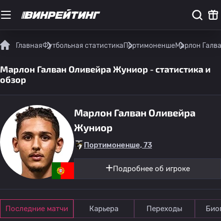
Главная
Футбольная статистика
Портимоненше
Марлон Галва
Марлон Галван Оливейра Жуниор - статистика и
обзор
Марлон Галван Оливейра
Жуниор
Портимоненше, 73
Подробнее об игроке
Последние матчи
Карьера
Переходы
Био