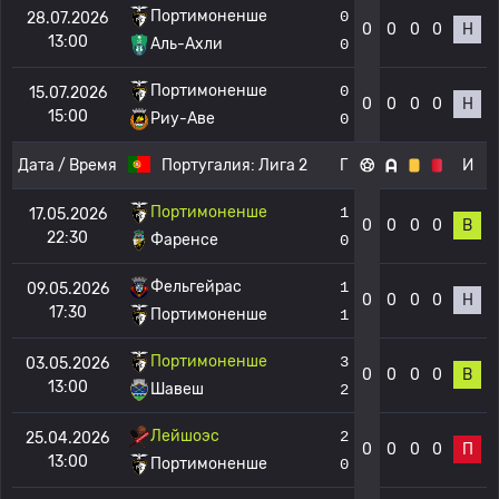
Портимоненше
0
28.07.2026
0
0
0
0
Н
13:00
Аль-Ахли
0
Портимоненше
0
15.07.2026
0
0
0
0
Н
15:00
Риу-Аве
0
Дата / Время
Португалия:
Лига 2
Г
И
Портимоненше
1
17.05.2026
0
0
0
0
В
22:30
Фаренсе
0
Фельгейрас
1
09.05.2026
0
0
0
0
Н
17:30
Портимоненше
1
Портимоненше
3
03.05.2026
0
0
0
0
В
13:00
Шавеш
2
Лейшоэс
2
25.04.2026
0
0
0
0
П
13:00
Портимоненше
0