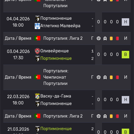
Португалии
Портимоненше
-
04.04.2026
0
0
0
0
Н
18:00
Атлетико Малвейра
-
Дата / Время
Португалия:
Лига 2
Г
И
Оливейренше
1
03.04.2026
0
0
0
0
В
17:30
Портимоненше
2
Португалия:
Дата / Время
Чемпионат
Г
И
Португалии
Васку-да-Гама
-
22.03.2026
0
0
0
0
Н
18:00
Портимоненше
-
Дата / Время
Португалия:
Лига 2
Г
И
Портимоненше
2
21.03.2026
0
0
0
0
В