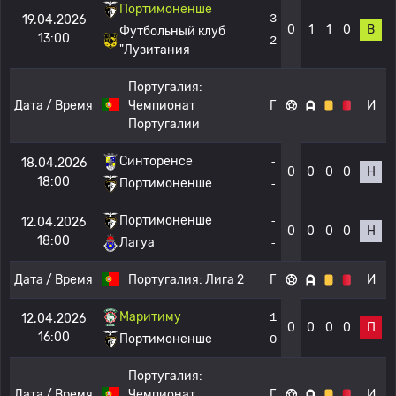
Портимоненше
3
19.04.2026
0
1
1
0
В
Футбольный клуб
13:00
2
"Лузитания
Португалия:
Дата / Время
Чемпионат
Г
И
Португалии
Синторенсе
-
18.04.2026
0
0
0
0
Н
18:00
Портимоненше
-
Портимоненше
-
12.04.2026
0
0
0
0
Н
18:00
Лагуа
-
Дата / Время
Португалия:
Лига 2
Г
И
Маритиму
1
12.04.2026
0
0
0
0
П
16:00
Портимоненше
0
Португалия:
Дата / Время
Чемпионат
Г
И