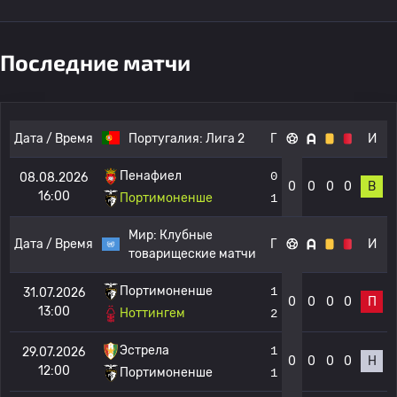
Последние матчи
Дата / Время
Португалия:
Лига 2
Г
И
Пенафиел
0
08.08.2026
0
0
0
0
В
16:00
Портимоненше
1
Мир:
Клубные
Дата / Время
Г
И
товарищеские матчи
Портимоненше
1
31.07.2026
0
0
0
0
П
13:00
Ноттингем
2
Эстрела
1
29.07.2026
0
0
0
0
Н
12:00
Портимоненше
1