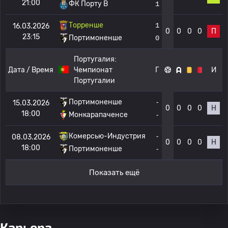
21:00
ФК Порту B
1
Торренше
1
16.03.2026
0
0
0
0
П
23:15
Портимоненше
0
Португалия:
Дата / Время
Чемпионат
Г
И
Португалии
Портимоненше
-
15.03.2026
0
0
0
0
Н
18:00
Монкарапаченсе
-
Комерсью-Индустрия
-
08.03.2026
0
0
0
0
Н
18:00
Портимоненше
-
Показать ещё
Карьера