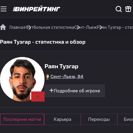
Главная
Футбольная статистика
Сент-Льеж
Раян Тузгар - ста
Раян Тузгар - статистика и обзор
Раян Тузгар
Сент-Льеж, 84
Подробнее об игроке
Последние матчи
Карьера
Переходы
Био