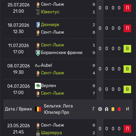
Сент-Льеж
0
25.07.2026
0
0
0
0
П
21:00
Ювентус
1
Дюнкерк
2
18.07.2026
0
0
0
0
П
12:30
Сент-Льеж
0
Сент-Льеж
1
11.07.2026
0
0
0
0
В
17:00
Бораинские франки
0
Aubel
0
08.07.2026
0
0
0
0
В
19:30
Сент-Льеж
4
Верлен
0
04.07.2026
0
0
0
0
В
17:00
Сент-Льеж
7
Бельгия:
Лига
Дата / Время
Г
И
Юпилер Про
Сент-Льеж
0
23.05.2026
0
0
0
0
П
21:45
Шарлеруа
2