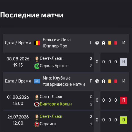
Последние матчи
Бельгия:
Лига
Дата / Время
Г
И
Юпилер Про
Сент-Льеж
2
08.08.2026
0
0
0
0
Н
19:15
Серкль Брюгге
2
Мир:
Клубные
Дата / Время
Г
И
товарищеские матчи
Сент-Льеж
0
01.08.2026
0
0
0
0
П
13:00
Виктория Кольн
3
Сент-Льеж
2
26.07.2026
0
0
0
0
В
12:00
Сераинг
1