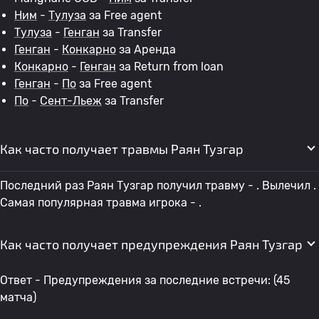
Ним
-
Тулуза
за Free agent
Тулуза
-
Генган
за Transfer
Генган
-
Конкарно
за Аренда
Конкарно
-
Генган
за Return from loan
Генган
-
По
за Free agent
По
-
Сент-Льеж
за Transfer
Как часто получает травмы Раян Тузгар
Последний раз Раян Тузгар получил травму - . Вылечил .
Самая популярная травма игрока - .
Как часто получает предупреждения Раян Тузгар
Ответ - Предупреждения за последние встречи: (45
матча)