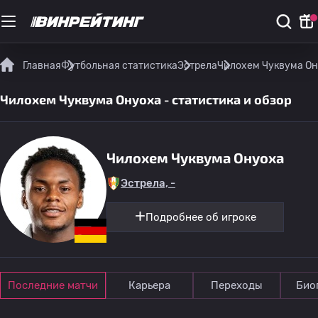
Главная
Футбольная статистика
Эстрела
Чилохем Чуквума Ону
Чилохем Чуквума Онуоха - статистика и обзор
Чилохем Чуквума Онуоха
Эстрела, -
Подробнее об игроке
Последние матчи
Карьера
Переходы
Био