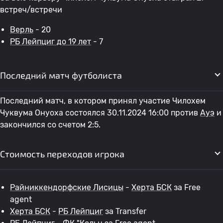
встреч/встречи
Верль
- 20
РБ Лейпциг до 19 лет
- 7
Последний матч футболиста
Последний матч, в котором принял участие Чилохем
Чуквума Онуоха состоялся 30.11.2024 16:00 против
Ауэ
и
закончился со счетом 2:5.
Стоимость переходов игрока
Райниккендорфские Лисицы
-
Херта БСК
за Free
agent
Херта БСК
-
РБ Лейпциг
за Transfer