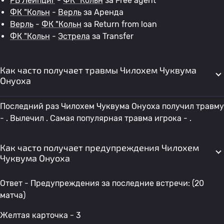
РБ Лейпциг
-
ФК "Кольн
за Free agent
ФК "Кольн
-
Верль
за Аренда
Верль
-
ФК "Кольн
за Return from loan
ФК "Кольн
-
Эстрела
за Transfer
Как часто получает травмы Чилохем Чуквума
Онуоха
Последний раз Чилохем Чуквума Онуоха получил травму
- . Вылечил . Самая популярная травма игрока - .
Как часто получает предупреждения Чилохем
Чуквума Онуоха
Ответ - Предупреждения за последние встречи: (20
матча)
Желтая карточка - 3