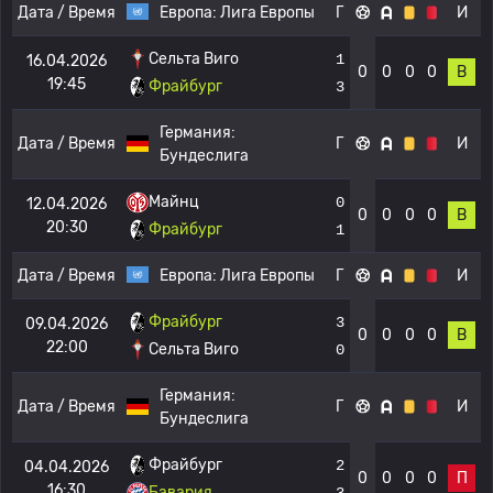
Дата / Время
Европа:
Лига Европы
Г
И
Сельта Виго
1
16.04.2026
0
0
0
0
В
19:45
Фрайбург
3
Германия:
Дата / Время
Г
И
Бундеслига
Майнц
0
12.04.2026
0
0
0
0
В
20:30
Фрайбург
1
Дата / Время
Европа:
Лига Европы
Г
И
Фрайбург
3
09.04.2026
0
0
0
0
В
22:00
Сельта Виго
0
Германия:
Дата / Время
Г
И
Бундеслига
Фрайбург
2
04.04.2026
0
0
0
0
П
16:30
Бавария
3