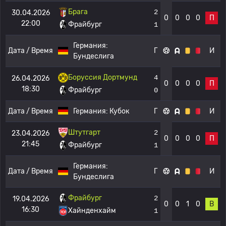
Брага
2
30.04.2026
0
0
0
0
П
22:00
Фрайбург
1
Германия:
Дата / Время
Г
И
Бундеслига
Боруссия Дортмунд
4
26.04.2026
0
0
0
0
П
18:30
Фрайбург
0
Дата / Время
Германия:
Кубок
Г
И
Штутгарт
2
23.04.2026
0
0
0
0
П
21:45
Фрайбург
1
Германия:
Дата / Время
Г
И
Бундеслига
Фрайбург
2
19.04.2026
0
0
1
0
В
16:30
Хайнденхайм
1