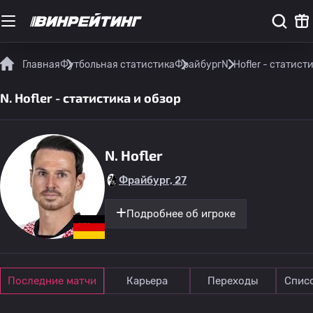
Главная
Футбольная статистика
Фрайбург
N. Hofler - статист
N. Hofler - статистика и обзор
N. Hofler
Фрайбург, 27
Подробнее об игроке
Последние матчи
Карьера
Переходы
Спис