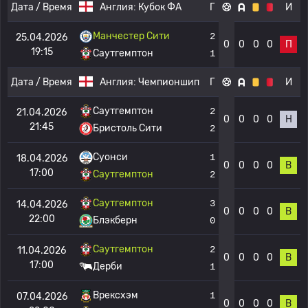
Дата / Время
Англия:
Кубок ФА
Г
И
Манчестер Сити
2
25.04.2026
0
0
0
0
П
19:15
Саутгемптон
1
Дата / Время
Англия:
Чемпионшип
Г
И
Саутгемптон
2
21.04.2026
0
0
0
0
Н
21:45
Бристоль Сити
2
Суонси
1
18.04.2026
0
0
0
0
В
17:00
Саутгемптон
2
Саутгемптон
3
14.04.2026
0
0
0
0
В
22:00
Блэкберн
0
Саутгемптон
2
11.04.2026
0
0
0
0
В
17:00
Дерби
1
Врексхэм
1
07.04.2026
0
0
0
0
В