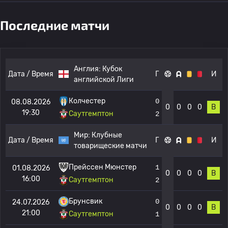
Последние матчи
Англия:
Кубок
Дата / Время
Г
И
английской Лиги
Колчестер
0
08.08.2026
0
0
0
0
В
19:30
Саутгемптон
2
Мир:
Клубные
Дата / Время
Г
И
товарищеские матчи
Прейссен Мюнстер
1
01.08.2026
0
0
0
0
В
16:00
Саутгемптон
2
Брунсвик
0
24.07.2026
0
0
0
0
В
21:00
Саутгемптон
1