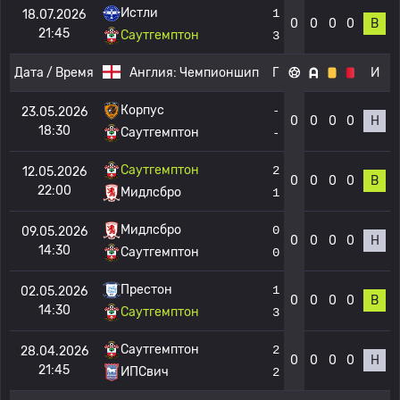
Истли
1
18.07.2026
0
0
0
0
В
21:45
Саутгемптон
3
Дата / Время
Англия:
Чемпионшип
Г
И
Корпус
-
23.05.2026
0
0
0
0
Н
18:30
Саутгемптон
-
Саутгемптон
2
12.05.2026
0
0
0
0
В
22:00
Мидлсбро
1
Мидлсбро
0
09.05.2026
0
0
0
0
Н
14:30
Саутгемптон
0
Престон
1
02.05.2026
0
0
0
0
В
14:30
Саутгемптон
3
Саутгемптон
2
28.04.2026
0
0
0
0
Н
21:45
ИПСвич
2