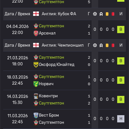
22:00
Саутгемптон
5
Дата / Время
Англия:
Кубок ФА
Г
И
Саутгемптон
2
04.04.2026
0
0
0
0
В
22:00
Арсенал
1
Дата / Время
Англия:
Чемпионшип
Г
И
Саутгемптон
2
21.03.2026
0
0
0
0
В
18:00
Оксфорд Юнайтед
0
Саутгемптон
1
18.03.2026
0
0
0
0
В
22:45
Норвич
0
Ковентри
1
14.03.2026
0
0
0
0
В
15:30
Саутгемптон
2
Вест Бром
1
11.03.2026
0
0
0
0
Н
22:45
Саутгемптон
1