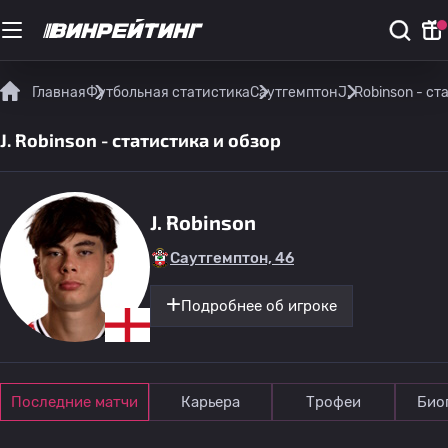
Главная
Футбольная статистика
Саутгемптон
J. Robinson - ст
J. Robinson - статистика и обзор
J. Robinson
Саутгемптон, 46
Подробнее об игроке
Последние матчи
Карьера
Трофеи
Био