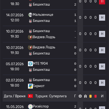
0
0
0
0
П
18:30
Бешикташ
2
Мальзенице
1
14.07.2026
0
0
0
0
Н
12:00
Бешикташ
1
Бешикташ
-
10.07.2026
0
0
0
0
Н
19:30
Видзев Лодзь
-
Видзев Лодзь
0
10.07.2026
0
0
0
0
Н
19:30
Бешикташ
0
MTE 1904
0
05.07.2026
0
0
0
0
Н
18:00
Бешикташ
0
Бешикташ
0
02.07.2026
0
0
0
0
Н
18:00
Гирмот
0
Дата / Время
Турция:
Суперлига
Г
И
Ризе́спор
2
15.05.2026