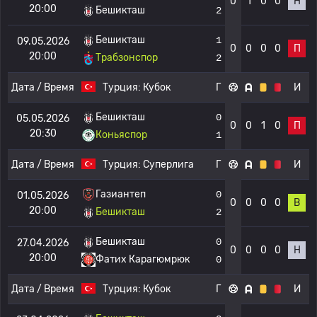
0
1
0
0
Н
20:00
Бешикташ
2
Бешикташ
1
09.05.2026
0
0
0
0
П
20:00
Трабзонспор
2
Дата / Время
Турция:
Кубок
Г
И
Бешикташ
0
05.05.2026
0
0
1
0
П
20:30
Коньяспор
1
Дата / Время
Турция:
Суперлига
Г
И
Газиантеп
0
01.05.2026
0
0
0
0
В
20:00
Бешикташ
2
Бешикташ
0
27.04.2026
0
0
0
0
Н
20:00
Фатих Карагюмрюк
0
Дата / Время
Турция:
Кубок
Г
И