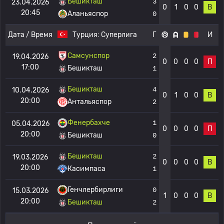
Бешикташ
3
23.04.2026
0
1
0
0
В
20:45
Аланьяспор
0
Дата / Время
Турция:
Суперлига
Г
И
Самсунспор
2
19.04.2026
0
0
0
0
П
17:00
Бешикташ
1
Бешикташ
4
10.04.2026
0
1
0
0
В
20:00
Антальяспор
2
Фенербахче
1
05.04.2026
0
0
0
0
П
20:00
Бешикташ
0
Бешикташ
2
19.03.2026
0
0
0
0
В
20:00
Касимпаса
1
Генчлербирлиги
0
15.03.2026
1
0
0
0
В
20:00
Бешикташ
2