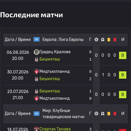
Последние матчи
Дата / Время
Европа:
Лига Европы
Г
И
Градец Кралове
0
06.08.2026
0
0
0
0
В
20:00
Бешикташ
1
Мидтьюлланнд
0
30.07.2026
0
1
0
0
В
20:00
Бешикташ
2
Бешикташ
1
23.07.2026
0
0
0
0
В
21:00
Мидтьюлланнд
0
Мир:
Клубные
Дата / Время
Г
И
товарищеские матчи
Спартак Трнава
3
14.07.2026