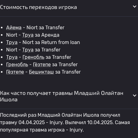
Стоимость переходов игрока
Айема
- Niort за Transfer
Niort -
Труа
за Аренда
Труа
- Niort за Return from loan
Niort -
Труа
за Transfer
Труа
-
Гренобль
за Transfer
Гренобль
-
Гёзтепе
за Transfer
Гёзтепе
-
Бешикташ
за Transfer
Как часто получает травмы Младший Олайтан
Ишола
Последний раз Младший Олайтан Ишола получил
травму 04.04.2025 - Injury. Вылечил 10.04.2025. Самая
популярная травма игрока - Injury.