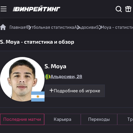
Главная
Футбольная статистика
Альдосиви
S. Moya - статист
S. Moya - статистика и обзор
S. Moya
Альдосиви, 28
Подробнее об игроке
Последние матчи
Карьера
Переходы
Тр