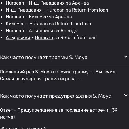
Huracan
-
Инд. Ривадавия
за Аренда
Инд. Ривадавия
-
Huracan
за Return from loan
Huracan
-
Кильмес
за Аренда
Кильмес
-
Huracan
за Return from loan
Huracan
-
Альдосиви
за Аренда
Альдосиви
-
Huracan
за Return from loan
Как часто получает травмы S. Moya
Последний раз S. Moya получил травму - . Вылечил .
Самая популярная травма игрока - .
Как часто получает предупреждения S. Moya
Ответ - Предупреждения за последние встречи: (39
матча)
Желтая карточка - 5