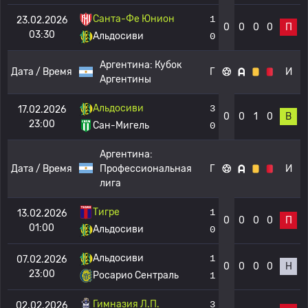
Санта-Фе Юнион
1
23.02.2026
0
0
0
0
П
03:30
Альдосиви
0
Аргентина:
Кубок
Дата / Время
Г
И
Аргентины
Альдосиви
3
17.02.2026
0
0
1
0
В
23:00
Сан-Мигель
0
Аргентина:
Дата / Время
Профессиональная
Г
И
лига
Тигре
1
13.02.2026
0
0
0
0
П
01:00
Альдосиви
0
Альдосиви
1
07.02.2026
0
0
0
0
Н
23:00
Росарио Сентраль
1
Гимназия Л.П.
3
02.02.2026