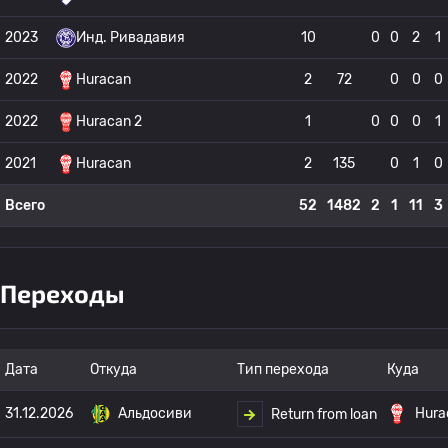
2023
Инд. Ривадавия
10
0
0
2
1
2022
Huracan
2
72
0
0
0
2022
Huracan 2
1
0
0
0
1
2021
Huracan
2
135
0
1
0
Всего
52
1482
2
1
11
3
Переходы
Дата
Откуда
Тип перехода
Куда
31.12.2026
Альдосиви
Hura
Return from loan