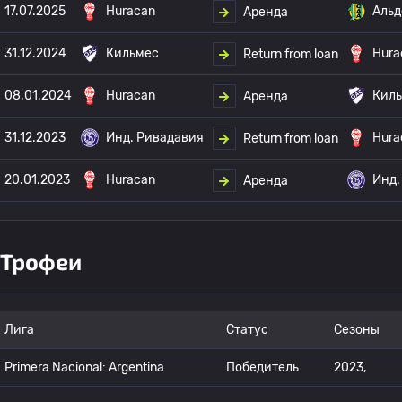
17.07.2025
Huracan
Альд
Аренда
31.12.2024
Кильмес
Hura
Return from loan
08.01.2024
Huracan
Кил
Аренда
31.12.2023
Инд. Ривадавия
Hura
Return from loan
20.01.2023
Huracan
Инд.
Аренда
Трофеи
Лига
Статус
Сезоны
Primera Nacional: Argentina
Победитель
2023,