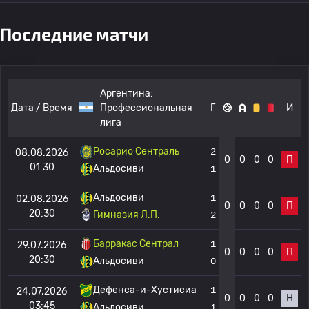
Последние матчи
Аргентина:
Дата / Время
Профессиональная
Г
И
лига
Росарио Сентраль
2
08.08.2026
0
0
0
0
П
01:30
Альдосиви
1
Альдосиви
1
02.08.2026
0
0
0
0
П
20:30
Гимназия Л.П.
2
Барракас Сентрал
1
29.07.2026
0
0
0
0
П
20:30
Альдосиви
0
Дефенса-и-Хустисиа
1
24.07.2026
0
0
0
0
Н
03:45
Альдосиви
1