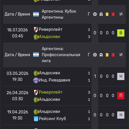
Аргентина:
Кубок
Дата / Время
Г
И
Аргентины
Риверплейт
1
18.07.2026
0
0
0
0
В
03:45
Альдосиви
3
Аргентина:
Дата / Время
Профессиональная
Г
И
лига
Альдосиви
1
03.05.2026
1
0
0
0
Н
19:30
Инд. Ривадавия
1
Риверплейт
3
26.04.2026
0
0
0
0
П
03:30
Альдосиви
1
Альдосиви
1
19.04.2026
0
0
0
0
Н
19:30
Рейсинг Клуб
1