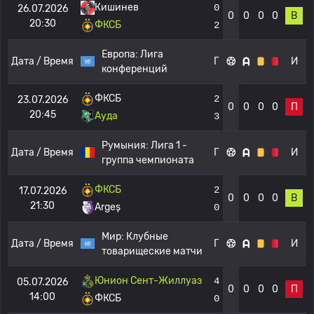
Кишинев
0
26.07.2026
0
0
0
0
В
20:30
ФКСБ
2
Европа:
Лига
Дата / Время
Г
И
конференций
ФКСБ
2
23.07.2026
0
0
0
0
П
20:45
Ауда
3
Румыния:
Лига 1 -
Дата / Время
Г
И
группа чемпионата
ФКСБ
2
17.07.2026
0
0
0
0
В
21:30
Argeș
0
Мир:
Клубные
Дата / Время
Г
И
товарищеские матчи
Юнион Сент-Жиллуаз
4
05.07.2026
0
0
0
0
П
14:00
ФКСБ
0