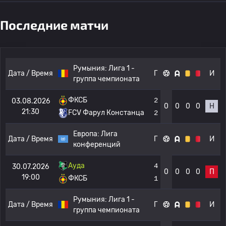
Последние матчи
Румыния:
Лига 1 -
Дата / Время
Г
И
группа чемпионата
ФКСБ
2
03.08.2026
0
0
0
0
Н
21:30
FCV Фарул Констанца
2
Европа:
Лига
Дата / Время
Г
И
конференций
Ауда
4
30.07.2026
0
0
0
0
П
19:00
ФКСБ
1
Румыния:
Лига 1 -
Дата / Время
Г
И
группа чемпионата