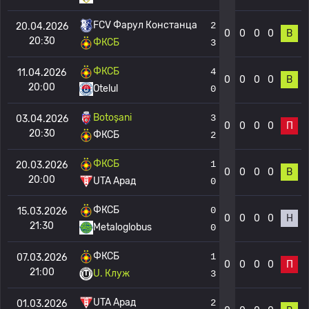
FCV Фарул Констанца
2
20.04.2026
0
0
0
0
В
20:30
ФКСБ
3
ФКСБ
4
11.04.2026
0
0
0
0
В
20:00
Otelul
0
Botoșani
3
03.04.2026
0
0
0
0
П
20:30
ФКСБ
2
ФКСБ
1
20.03.2026
0
0
0
0
В
20:00
UTA Арад
0
ФКСБ
0
15.03.2026
0
0
0
0
Н
21:30
Metaloglobus
0
ФКСБ
1
07.03.2026
0
0
0
0
П
21:00
U. Клуж
3
UTA Арад
2
01.03.2026