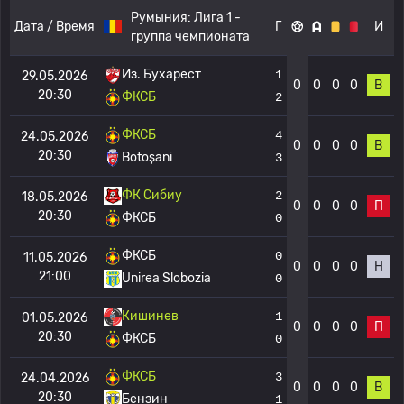
Румыния:
Лига 1 -
Дата / Время
Г
И
группа чемпионата
Из. Бухарест
1
29.05.2026
0
0
0
0
В
20:30
ФКСБ
2
ФКСБ
4
24.05.2026
0
0
0
0
В
20:30
Botoșani
3
ФК Сибиу
2
18.05.2026
0
0
0
0
П
20:30
ФКСБ
0
ФКСБ
0
11.05.2026
0
0
0
0
Н
21:00
Unirea Slobozia
0
Кишинев
1
01.05.2026
0
0
0
0
П
20:30
ФКСБ
0
ФКСБ
3
24.04.2026
0
0
0
0
В
20:30
Бензин
1