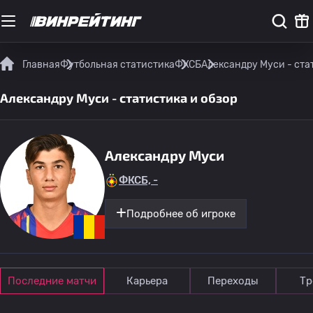
Главная
Футбольная статистика
ФКСБ
Александру Муси - ста
Александру Муси - статистика и обзор
Александру Муси
ФКСБ, -
Подробнее об игроке
Последние матчи
Карьера
Переходы
Тр