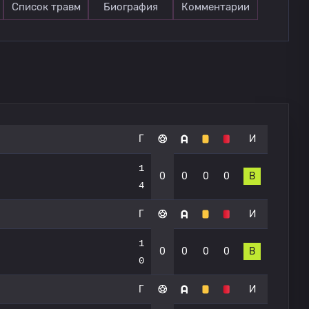
Список травм
Биография
Комментарии
Г
И
1
0
0
0
0
В
4
Г
И
1
0
0
0
0
В
0
Г
И