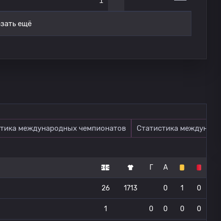
1
зать ещё
тика международных чемпионатов
Статистика междунаро
Г
А
26
1713
0
1
0
1
0
0
0
0