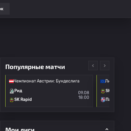
ок
Популярные матчи
Чемпионат Австрии: Бундеслига
Лига конфе
Рид
SK Rapid
09.08
18:00
SK Rapid
Пайде
Мои лиги