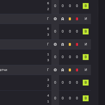
6
0
0
0
0
В
2
Г
И
0
0
0
0
0
В
3
Г
И
1
0
0
0
0
В
3
атчи
Г
И
3
0
0
0
0
В
2
4
0
0
0
0
В
1