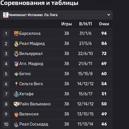
Соревнования и таблицы
Чемпионат Испании: Ла Лига
Игры
В/Н/П
Очки
Барселона
38
31/1/6
94
1
Реал Мадрид
38
27/5/6
86
2
Вильярреал
38
22/6/10
72
3
Атл. Мадрид
38
21/6/11
69
4
Бетис
38
15/15/8
60
5
Сельта Виго
38
14/12/12
54
6
Хетафе
38
15/6/17
51
7
Райо Вальекано
38
12/14/12
50
8
Валенсия
38
13/10/15
49
9
Реал Сосьедад
38
11/13/14
46
10