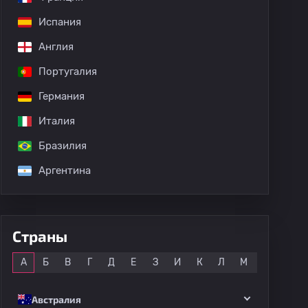
Испания
Англия
Португалия
Германия
Италия
Бразилия
Аргентина
дных матчей
Страны
Все
А
Б
В
Г
Д
Е
З
И
К
Л
М
Н
О
Австралия