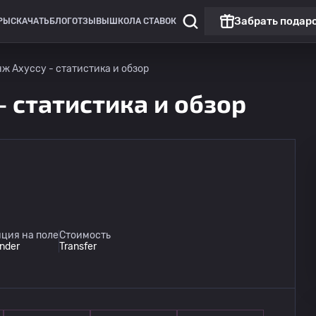
Забрать подар
РЫ
СКАЧАТЬ
БЛОГ
ОТЗЫВЫ
ШКОЛА СТАВОК
нж Ахуссу - статистика и обзор
- статистика и обзор
Лига конференций
Матч дня
SK Rapid
12.08
ция на поле
Стоимость
19:00
Пайде
nder
Transfer