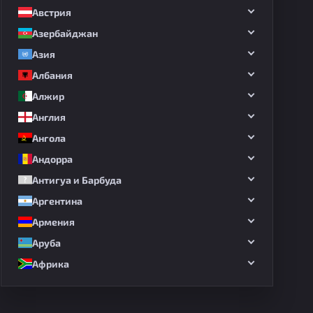
Австрия
Азербайджан
Азия
Албания
Алжир
Англия
Ангола
Андорра
Антигуа и Барбуда
Аргентина
Армения
Аруба
Африка