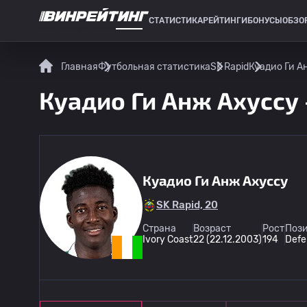
СТАТИСТИКА
РЕЙТИНГИ
БОНУСЫ
ОБЗО
СПОРТИВНАЯ СТАТИСТИКА
Главная
Футбольная статистика
SK Rapid
Куадио Ги А
Куадио Ги Анж Ахуссу 
Куадио Ги Анж Ахуссу
SK Rapid, 20
Страна
Возраст
Рост
Пози
Ivory Coast
22 (22.12.2003)
194
Defe