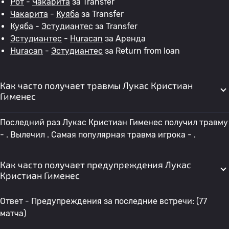
Рот
-
Чакарита
за Transfer
Чакарита
-
Куяба
за Transfer
Куяба
-
Эстудиантес
за Transfer
Эстудиантес
-
Huracan
за Аренда
Huracan
-
Эстудиантес
за Return from loan
Как часто получает травмы Лукас Кристиан
Гименес
Последний раз Лукас Кристиан Гименес получил травму
- . Вылечил . Самая популярная травма игрока - .
Как часто получает предупреждения Лукас
Кристиан Гименес
Ответ - Предупреждения за последние встречи: (77
матча)