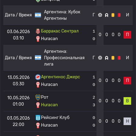
Аргентина:
Кубок
Дата / Время
Г
И
Аргентины
Барракас Сентрал
1
03.06.2026
0
0
0
0
П
03:10
Huracan
0
Аргентина:
Дата / Время
Профессиональная
Г
И
лига
Аргентинос Джерс
1
13.05.2026
0
0
0
0
П
03:30
Huracan
0
Рот
2
10.05.2026
0
0
0
0
В
01:00
Huracan
3
Рейсинг Клуб
0
03.05.2026
0
0
0
0
Н
22:00
Huracan
0