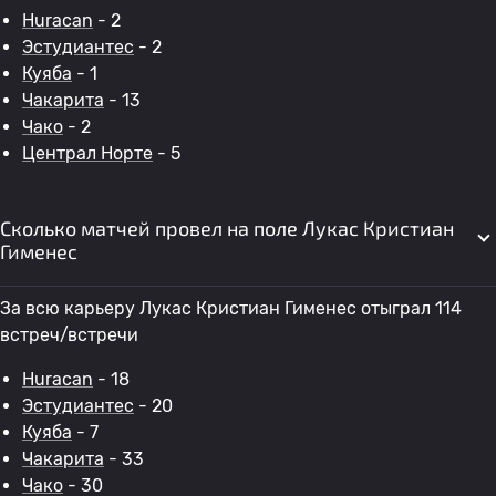
Huracan
- 2
Эстудиантес
- 2
Куяба
- 1
Чакарита
- 13
Чако
- 2
Централ Норте
- 5
Сколько матчей провел на поле Лукас Кристиан
Гименес
За всю карьеру Лукас Кристиан Гименес отыграл 114
встреч/встречи
Huracan
- 18
Эстудиантес
- 20
Куяба
- 7
Чакарита
- 33
Чако
- 30