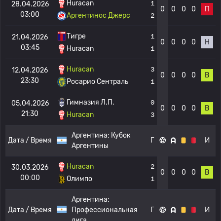
Huracan
1
28.04.2026
0
0
0
0
П
03:00
Аргентинос Джерс
2
Тигре
1
21.04.2026
0
0
0
0
Н
03:45
Huracan
1
Huracan
3
12.04.2026
0
0
0
0
В
23:30
Росарио Сентраль
1
Гимназия Л.П.
0
05.04.2026
0
0
0
0
В
21:30
Huracan
3
Аргентина:
Кубок
Дата / Время
Г
И
Аргентины
Huracan
2
30.03.2026
0
0
0
0
В
00:00
Олимпо
1
Аргентина:
Дата / Время
Профессиональная
Г
И
лига