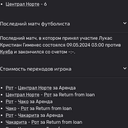
Централ Норте
- 6
Последний матч футболиста
Последний матч, в котором принял участие Лукас
Кристиан Гименес состоялся 09.05.2024 03:00 против
Куяба
и закончился со счетом -:-.
Стоимость переходов игрока
Рот
-
Централ Норте
за Аренда
Централ Норте
-
Рот
за Return from loan
Рот
-
Чако
за Аренда
Чако
-
Рот
за Return from loan
Рот
-
Чакарита
за Аренда
Чакарита
-
Рот
за Return from loan