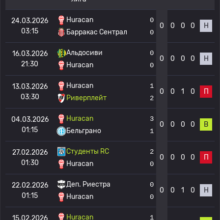
Huracan
0
24.03.2026
0
0
0
0
Н
03:15
Барракас Сентрал
0
Альдосиви
0
16.03.2026
0
0
0
0
Н
21:30
Huracan
0
Huracan
1
13.03.2026
0
0
1
0
П
03:30
Риверплейт
2
Huracan
3
04.03.2026
0
0
0
0
В
01:15
Бельграно
1
Студенты RC
2
27.02.2026
0
0
0
0
П
01:30
Huracan
0
Деп. Риестра
0
22.02.2026
0
0
1
0
Н
01:15
Huracan
0
Huracan
1
15.02.2026