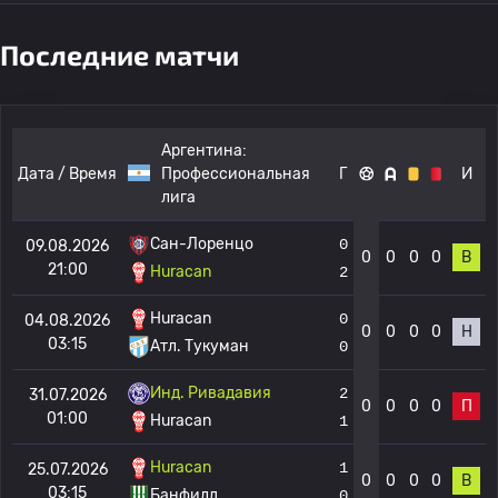
Последние матчи
Аргентина:
Дата / Время
Профессиональная
Г
И
лига
Сан-Лоренцо
0
09.08.2026
0
0
0
0
В
21:00
Huracan
2
Huracan
0
04.08.2026
0
0
0
0
Н
03:15
Атл. Тукуман
0
Инд. Ривадавия
2
31.07.2026
0
0
0
0
П
01:00
Huracan
1
Huracan
1
25.07.2026
0
0
0
0
В
03:15
Банфилд
0