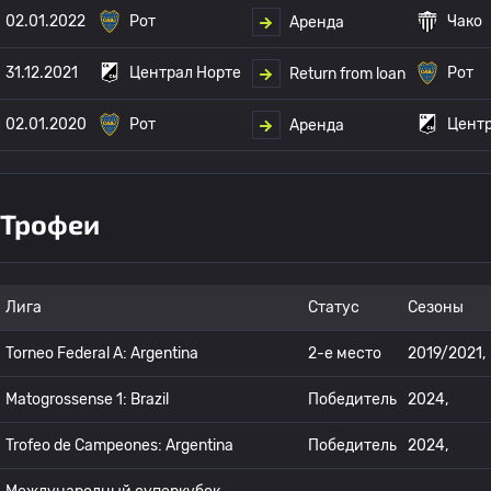
02.01.2022
Рот
Чако
Аренда
31.12.2021
Централ Норте
Рот
Return from loan
02.01.2020
Рот
Центр
Аренда
Трофеи
Лига
Статус
Сезоны
Torneo Federal A: Argentina
2-е место
2019/2021,
Matogrossense 1: Brazil
Победитель
2024,
Trofeo de Campeones: Argentina
Победитель
2024,