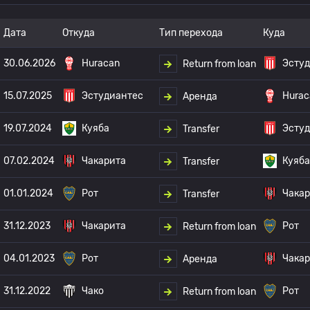
Дата
Откуда
Тип перехода
Куда
30.06.2026
Huracan
Эсту
Return from loan
15.07.2025
Эстудиантес
Hurac
Аренда
19.07.2024
Куяба
Эсту
Transfer
07.02.2024
Чакарита
Куяба
Transfer
01.01.2024
Рот
Чакар
Transfer
31.12.2023
Чакарита
Рот
Return from loan
04.01.2023
Рот
Чакар
Аренда
31.12.2022
Чако
Рот
Return from loan